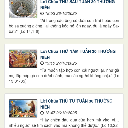
Lời Chúa THỨ SÁU TUẦN 30 THƯỜNG
NIÊN
18:53 28/10/2025
“Ai trong các ông có đứa con trai hoặc con
bò sa xuống giếng, lại không kéo nó lên ngay, dù là ngày Sa-
bát?” (Lc 14,1-6)
Lời Chúa THỨ NĂM TUẦN 30 THƯỜNG
NIÊN
19:15 27/10/2025
“Ta muốn tập hợp con cái ngươi lại, như gà
mẹ tập hợp gà con dưới cánh, mà các ngươi không chịu.” (Lc
13,31-35)
Lời Chúa THỨ TƯ TUẦN 30 THƯỜNG
NIÊN
18:47 26/10/2025
“Hãy chiến đấu qua cửa hẹp mà vào, vì…
nhiều người sẽ tìm cách vào mà không thể được.” (Lc 13,22-