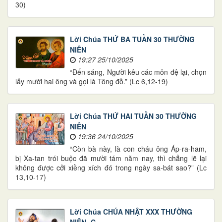
30)
Lời Chúa THỨ BA TUẦN 30 THƯỜNG
NIÊN
19:27 25/10/2025
“Đến sáng, Người kêu các môn đệ lại, chọn
lấy mười hai ông và gọi là Tông đồ.” (Lc 6,12-19)
Lời Chúa THỨ HAI TUẦN 30 THƯỜNG
NIÊN
19:36 24/10/2025
“Còn bà này, là con cháu ông Áp-ra-ham,
bị Xa-tan trói buộc đã mười tám năm nay, thì chẳng lẽ lại
không được cởi xiềng xích đó trong ngày sa-bát sao?” (Lc
13,10-17)
Lời Chúa CHÚA NHẬT XXX THƯỜNG
NIÊN -C