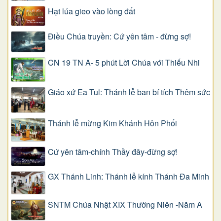
Hạt lúa gieo vào lòng đất
Điều Chúa truyền: Cứ yên tâm - đừng sợ!
CN 19 TN A- 5 phút Lời Chúa với Thiếu Nhi
Giáo xứ Ea Tul: Thánh lễ ban bí tích Thêm sức
Thánh lễ mừng Kim Khánh Hôn Phối
Cứ yên tâm-chính Thầy đây-đừng sợ!
GX Thánh Linh: Thánh lễ kính Thánh Đa Minh
SNTM Chúa Nhật XIX Thường Niên -Năm A