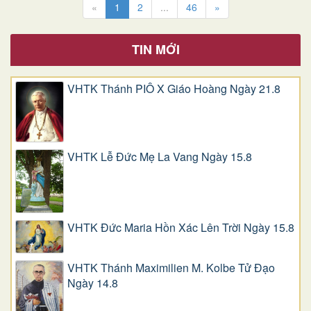
«
1
2
...
46
»
TIN MỚI
VHTK Thánh PIÔ X Giáo Hoàng Ngày 21.8
VHTK Lễ Đức Mẹ La Vang Ngày 15.8
VHTK Đức Maria Hồn Xác Lên Trời Ngày 15.8
VHTK Thánh Maximilien M. Kolbe Tử Đạo
Ngày 14.8