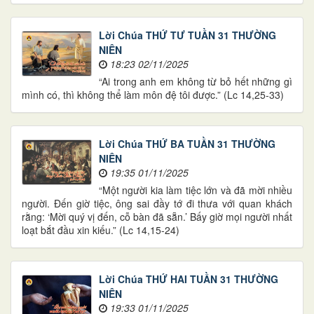
Lời Chúa THỨ TƯ TUẦN 31 THƯỜNG
NIÊN
18:23 02/11/2025
“Ai trong anh em không từ bỏ hết những gì
mình có, thì không thể làm môn đệ tôi được.” (Lc 14,25-33)
Lời Chúa THỨ BA TUẦN 31 THƯỜNG
NIÊN
19:35 01/11/2025
“Một người kia làm tiệc lớn và đã mời nhiều
người. Đến giờ tiệc, ông sai đầy tớ đi thưa với quan khách
rằng: ‘Mời quý vị đến, cỗ bàn đã sẵn.’ Bấy giờ mọi người nhất
loạt bắt đầu xin kiếu.” (Lc 14,15-24)
Lời Chúa THỨ HAI TUẦN 31 THƯỜNG
NIÊN
19:33 01/11/2025