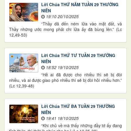
Lời Chúa THỨ NĂM TUẦN 29 THƯỜNG
NIÊN
19:10 20/10/2025
“Thầy đã đến ném lửa vào mặt đất, và
Thầy những ước mong phải chi lửa ấy đã bùng lên.” (Lc
12,49-53)
Lời Chúa THỨ TƯ TUẦN 29 THƯỜNG
NIÊN
18:52 19/10/2025
“Hễ ai đã được cho nhiều thì sẽ bị đòi
nhiều, và ai được giao phó nhiều thì sẽ bị đòi hỏi nhiều hơn.”
(Lc 12,39-48)
Lời Chúa THỨ BA TUẦN 29 THƯỜNG
NIÊN
19:41 18/10/2025
“Khi chủ về mà thấy những đầy tớ ấy đang
tỉnh thức, thì thật là phúc cho họ.” (Lc 12,35-38)