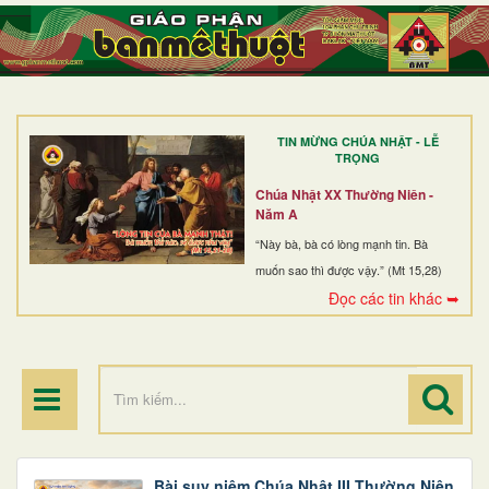
TRANG NHẤT
GIỚI THIỆU
GIÁO XỨ
TIN MỪNG CHÚA NHẬT - LỄ
DÒNG TU
TRỌNG
BAN MỤC VỤ
Chúa Nhật XX Thường Niên -
Năm A
ĐOÀN THỂ CG
“Này bà, bà có lòng mạnh tin. Bà
muốn sao thì được vậy.” (Mt 15,28)
LINH MỤC
Đọc các tin khác ➥
ĐIỂM HÀNH HƯƠNG
Bài suy niệm Chúa Nhật III Thường Niên