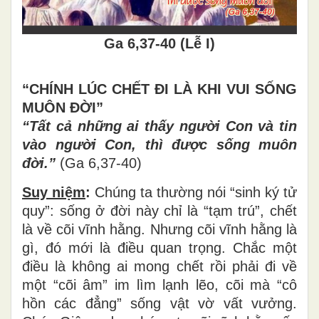
Ga 6,37-40 (Lễ I)
“CHÍNH LÚC CHẾT ĐI LÀ KHI VUI SỐNG
MUÔN ĐỜI”
“Tất cả những ai thấy người Con và tin
vào người Con, thì được sống muôn
đời.”
(Ga 6,37-40)
Suy niệm
:
Chúng ta thường nói “sinh ký tử
quy”: sống ở đời này chỉ là “tạm trú”, chết
là về cõi vĩnh hằng. Nhưng cõi vĩnh hằng là
gì, đó mới là điều quan trọng. Chắc một
điều là không ai mong chết rồi phải đi về
một “cõi âm” im lìm lạnh lẽo, cõi mà “cô
hồn các đẳng” sống vật vờ vất vưởng.