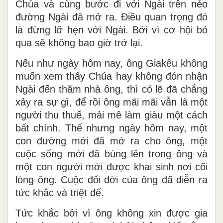
Chúa và cùng bước đi với Ngài trên nẻo
đường Ngài đã mở ra. Điều quan trọng đó
là đừng lỡ hẹn với Ngài. Bởi vì cơ hội bỏ
qua sẽ không bao giờ trở lại.
Nếu như ngày hôm nay, ông Giakêu không
muốn xem thấy Chúa hay không đón nhận
Ngài đến thăm nhà ông, thì có lẽ đã chẳng
xảy ra sự gì, để rồi ông mãi mãi vẫn là một
người thu thuế, mải mê làm giàu một cách
bất chính. Thế nhưng ngày hôm nay, một
con đường mới đã mở ra cho ông, một
cuộc sống mới đã bùng lên trong ông và
một con người mới được khai sinh nơi cõi
lòng ông. Cuộc đổi đời của ông đã diễn ra
tức khắc và triệt để.
Tức khắc bởi vì ông không xin được gia