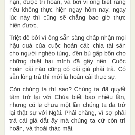
hạn, được trì hoãn, và bởi vì ông biết rằng
nếu không thực hiện ngay hôm nay, ngay
lúc này thì cũng sẽ chẳng bao giờ thực
hiện được.
Triệt để bởi vì ông sẵn sàng chấp nhận mọi
hậu quả của cuộc hoán cải: chia tài sản
cho người nghèo túng, đền bù gấp bốn cho
những thiệt hại mình đã gây nên. Cuộc
hoán cải nào cũng có cái giá phải trả. Có
sẵn lòng trả thì mới là hoán cải thực sự.
Còn chúng ta thì sao? Chúng ta đã quyết
tâm trở lại với Chúa biết bao nhiêu lần,
nhưng có lẽ chưa một lần chúng ta đã trở
lại thật sự với Ngài. Phải chăng, vì sợ phải
trả cái giá đắt ấy mà chúng ta cứ còn trì
hoãn, và thoái thác mãi.