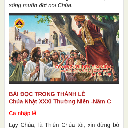
sống muôn đời nơi Chúa.
BÀI ĐỌC TRONG THÁNH LỄ
Chúa Nhật XXXI Thường Niên -Năm C
Ca nhập lễ
Lạy Chúa, là Thiên Chúa tôi, xin đừng bỏ