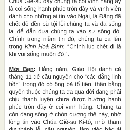
Chúa Giê-su dạy chúng ta cõi vĩnh hằng ấy
là cõi sống hạnh phúc tròn đầy và vĩnh viễn
dành cho những ai tin vào Ngài, là Đấng đã
chết để đền bù tội lỗi chúng ta và đã sống
lại để dẫn đưa chúng ta vào sự sống đó.
Chính trong niềm tin đó, chúng ta ca lên
trong
Kinh Hoà Bình
: “Chính lúc chết đi là
khi vui sống muôn đời”.
Mời Bạn
:
Hằng năm, Giáo Hội dành cả
tháng 11 để cầu nguyện cho “các đẳng linh
hồn” trong đó có ông bà tổ tiên, thân bằng
quyến thuộc chúng ta đã qua đời đang phải
chịu thanh luyện chưa được hưởng hạnh
phúc tròn đầy ở cõi vĩnh hằng. Chúng ta
còn đang sống ở chốn dương thế này, nhờ
lòng tin vào Chúa Giê-su Ki-tô, nhờ tham
dự thánh lễ, cầu nguyện, làm việc bác ái