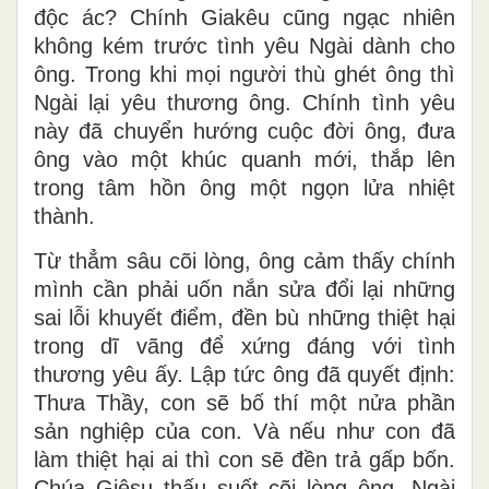
độc ác? Chính Giakêu cũng ngạc nhiên
không kém trước tình yêu Ngài dành cho
ông. Trong khi mọi người thù ghét ông thì
Ngài lại yêu thương ông. Chính tình yêu
này đã chuyển hướng cuộc đời ông, đưa
ông vào một khúc quanh mới, thắp lên
trong tâm hồn ông một ngọn lửa nhiệt
thành.
Từ thẳm sâu cõi lòng, ông cảm thấy chính
mình cần phải uốn nắn sửa đổi lại những
sai lỗi khuyết điểm, đền bù những thiệt hại
trong dĩ vãng để xứng đáng với tình
thương yêu ấy. Lập tức ông đã quyết định:
Thưa Thầy, con sẽ bố thí một nửa phần
sản nghiệp của con. Và nếu như con đã
làm thiệt hại ai thì con sẽ đền trả gấp bốn.
Chúa Giêsu thấu suốt cõi lòng ông, Ngài