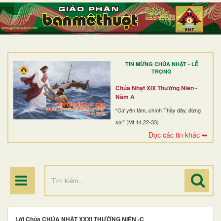
TRANG NHẤT
GIỚI THIỆU
GIÁO XỨ
TIN MỪNG CHÚA NHẬT - LỄ
DÒNG TU
TRỌNG
BAN MỤC VỤ
Chúa Nhật XIX Thường Niên -
Năm A
ĐOÀN THỂ CG
“Cứ yên tâm, chính Thầy đây, đừng
sợ!” (Mt 14,22-33)
LINH MỤC
Đọc các tin khác ➥
ĐIỂM HÀNH HƯƠNG
Lời Chúa CHÚA NHẬT XXXI THƯỜNG NIÊN -C