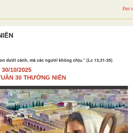
Đọc c
NIÊN
on dưới cánh, mà các ngươi không chịu.” (Lc 13,31-35)
3
0/
1
0/2025
TUẦN 30 THƯỜNG NIÊN