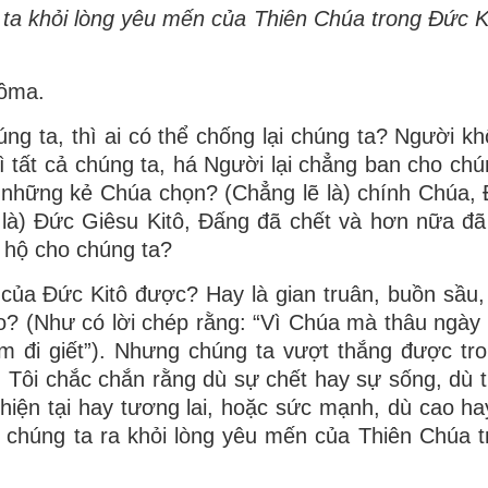
g ta khỏi lòng yêu mến của Thiên Chúa trong Ðức K
Rôma.
g ta, thì ai có thể chống lại chúng ta? Người k
ì tất cả chúng ta, há Người lại chẳng ban cho chú
 những kẻ Chúa chọn? (Chẳng lẽ là) chính Chúa,
là) Ðức Giêsu Kitô, Ðấng đã chết và hơn nữa đã 
 hộ cho chúng ta?
 của Ðức Kitô được? Hay là gian truân, buồn sầu, 
o? (Như có lời chép rằng: “Vì Chúa mà thâu ngày 
em đi giết”). Nhưng chúng ta vượt thắng được tro
Tôi chắc chắn rằng dù sự chết hay sự sống, dù t
hiện tại hay tương lai, hoặc sức mạnh, dù cao ha
t chúng ta ra khỏi lòng yêu mến của Thiên Chúa 