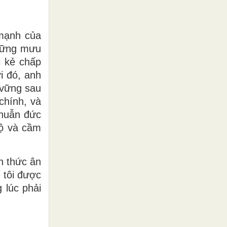
 mạnh của
những mưu
i kẻ chấp
i đó, anh
 vững sau
chính, và
thuẫn đức
độ và cầm
h thức ân
 tôi được
 lúc phải