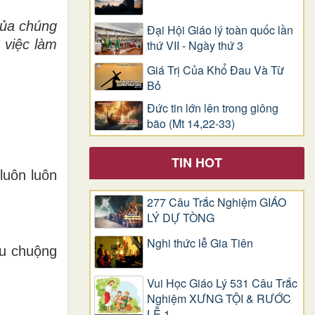
của chúng
Đại Hội Giáo lý toàn quốc lần
 việc làm
thứ VII - Ngày thứ 3
Giá Trị Của Khổ Ðau Và Từ
Bỏ
Đức tin lớn lên trong giông
bão (Mt 14,22-33)
TIN HOT
luôn luôn
277 Câu Trắc Nghiệm GIÁO
LÝ DỰ TÒNG
Nghi thức lễ Gia Tiên
êu chuộng
Vui Học Giáo Lý 531 Câu Trắc
Nghiệm XƯNG TỘI & RƯỚC
LỄ 1