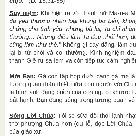
chịu.”
(Lc 13,31-35)
Suy niệm
:
Khi hiện ra với thánh nữ
Ma-ri-
a
Ma
đã yêu thương nhân loại không bờ bến, khôn
chứng cho tình yêu, nhưng bù lại, Ta chỉ nhận
thường… Nhưng điều làm Ta đau nhói hơn, đó 
cũng làm như thế.”
Không gì cay đắng, làm quả
lại bị từ chối và coi thường. Kinh nghiệm 
thành
Giê-ru-sa-
lem và còn tiếp tục cảm nghiệ
Mời Bạn
:
Gà con tập họp dưới cánh gà mẹ là 
tương quan thân thiết giữa con người với Chú
là hình ảnh đáng buồn của con người khước từ 
bất hạnh. Bạn đang sống trong tương quan vớ
Sống Lời Chúa
:
Tôi sẽ sửa đổi thói lạnh nh
thờ phượng Chúa hơn (dự lễ, đọc Lời Chúa,
của giáo xứ.