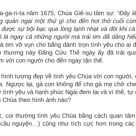
-ga-ri-
ta năm 1675, Chúa
Giê-
su tâm sự:
“Đây l
g quản ngại một thứ gì cho đến hơi thở cuối cù
 được sự bội bạc qua lòng lạnh nhạt và đôi khi cả
là ngay cả những người mà trái tim đã dâng hiế
 tim vỡ vụn cho bằng dành trọn tình yêu cho ai 
đau thương này Đấng Cứu Thế ngày ấy đã trải qu
m với con người cho đến ngày tận thế.
hình tượng đẹp về tình yêu Chúa với con người,
a. Ngược lại, gà con không để cho gà mẹ chở che
tình yêu và hạnh phúc Ngài đem lại và vì thế, tự 
i Chúa theo hình ảnh nào?
ạt, coi thường tình yêu Chúa bằng cách quan tâm
 cầu nguyện…) cũng như tích cực hơn trong các