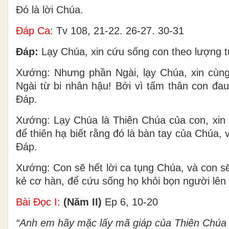
Ðó là lời Chúa.
Ðáp Ca
: Tv 108, 21-22. 26-27. 30-31
Ðáp:
Lạy Chúa, xin cứu sống con theo lượng từ
Xướng: Nhưng phần Ngài, lạy Chúa, xin cùng
Ngài từ bi nhân hậu! Bởi vì tấm thân con đa
Ðáp.
Xướng: Lạy Chúa là Thiên Chúa của con, xin 
để thiên hạ biết rằng đó là bàn tay của Chúa,
Ðáp.
Xướng: Con sẽ hết lời ca tụng Chúa, và con s
kẻ cơ hàn, để cứu sống họ khỏi bọn người lên
Bài Ðọc I:
(Năm II)
Ep 6, 10-20
“Anh em hãy mặc lấy mã giáp của Thiên Chúa 