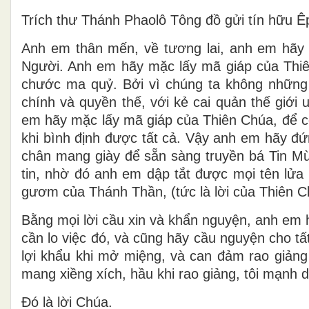
Trích thư Thánh Phaolô Tông đồ gửi tín hữu Ê
Anh em thân mến, về tương lai, anh em hãy
Người. Anh em hãy mặc lấy mã giáp của Thi
chước ma quỷ. Bởi vì chúng ta không những 
chính và quyền thế, với kẻ cai quản thế giới
em hãy mặc lấy mã giáp của Thiên Chúa, để c
khi bình định được tất cả. Vậy anh em hãy đứ
chân mang giày để sẵn sàng truyền bá Tin M
tin, nhờ đó anh em dập tắt được mọi tên lử
gươm của Thánh Thần, (tức là lời của Thiên C
Bằng mọi lời cầu xin và khẩn nguyện, anh em 
cần lo việc đó, và cũng hãy cầu nguyện cho tấ
lợi khẩu khi mở miệng, và can đảm rao giảng
mang xiềng xích, hầu khi rao giảng, tôi mạnh d
Ðó là lời Chúa.