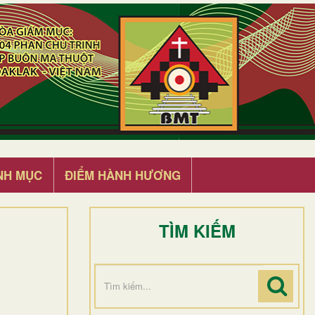
NH MỤC
ĐIỂM HÀNH HƯƠNG
TÌM KIẾM