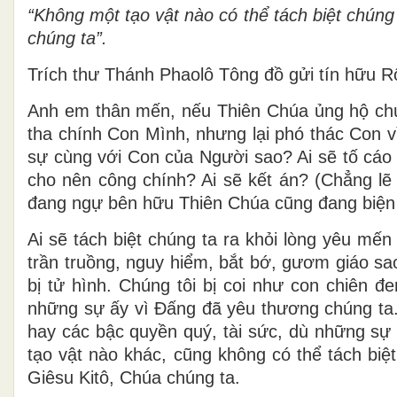
“Không một tạo vật nào có thể tách biệt chún
chúng ta”.
Trích thư Thánh Phaolô Tông đồ gửi tín hữu 
Anh em thân mến, nếu Thiên Chúa ủng hộ chún
tha chính Con Mình, nhưng lại phó thác Con v
sự cùng với Con của Người sao? Ai sẽ tố cáo
cho nên công chính? Ai sẽ kết án? (Chẳng lẽ 
đang ngự bên hữu Thiên Chúa cũng đang biện
Ai sẽ tách biệt chúng ta ra khỏi lòng yêu mến
trần truồng, nguy hiểm, bắt bớ, gươm giáo sa
bị tử hình. Chúng tôi bị coi như con chiên đ
những sự ấy vì Ðấng đã yêu thương chúng ta. 
hay các bậc quyền quý, tài sức, dù những sự 
tạo vật nào khác, cũng không có thể tách biệ
Giêsu Kitô, Chúa chúng ta.