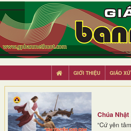
GIỚI THIỆU
GIÁO XỨ
Chúa Nhật
“Cứ yên tâm