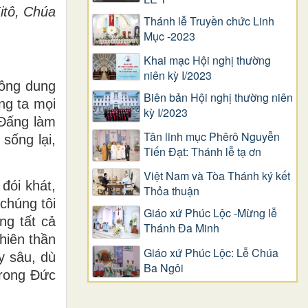
itô, Chúa
Thánh lễ Truyền chức Linh
Mục -2023
Khai mạc Hội nghị thường
niên kỳ I/2023
hông dung
Biên bản Hội nghị thường niên
ng ta mọi
kỳ I/2023
 Ðấng làm
Tân linh mục Phêrô Nguyễn
sống lại,
Tiến Đạt: Thánh lễ tạ ơn
Việt Nam và Tòa Thánh ký kết
đói khát,
Thỏa thuận
chúng tôi
Giáo xứ Phúc Lộc -Mừng lễ
ng tất cả
Thánh Đa Minh
hiên thần
Giáo xứ Phúc Lộc: Lễ Chúa
y sâu, dù
Ba Ngôi
trong Ðức