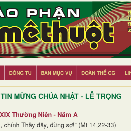
DÒNG TU
BAN MỤC VỤ
ĐOÀN THỂ CG
LI
TIN MỪNG CHÚA NHẬT - LỄ TRỌNG
 XIX Thường Niên - Năm A
, chính Thầy đây, đừng sợ!” (Mt 14,22-33)