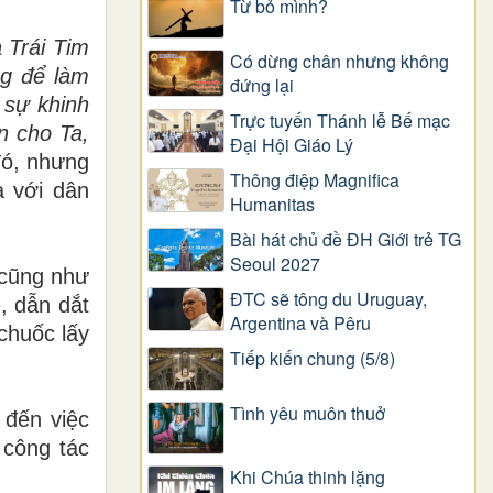
Từ bỏ mình?
à Trái Tim
Có dừng chân nhưng không
ng để làm
đứng lại
 sự khinh
Trực tuyến Thánh lễ Bế mạc
n cho Ta,
Đại Hội Giáo Lý
đó, nhưng
Thông điệp Magnifica
a với dân
Humanitas
Bài hát chủ đề ĐH Giới trẻ TG
Seoul 2027
 cũng như
ĐTC sẽ tông du Uruguay,
, dẫn dắt
Argentina và Pêru
chuốc lấy
Tiếp kiến chung (5/8)
Tình yêu muôn thuở
 đến việc
 công tác
Khi Chúa thinh lặng