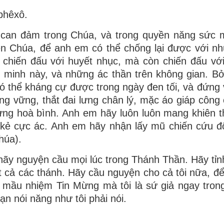
phêxô.
 can đảm trong Chúa, và trong quyền năng sức
ên Chúa, để anh em có thể chống lại được với 
chiến đấu với huyết nhục, mà còn chiến đấu vớ
 u minh này, và những ác thần trên không gian. Bở
ó thể kháng cự được trong ngày đen tối, và đứng
ng vững, thắt đai lưng chân lý, mặc áo giáp công 
ừng hoà bình. Anh em hãy luôn luôn mang khiên 
a kẻ cực ác. Anh em hãy nhận lấy mũ chiến cứu 
húa).
hãy nguyện cầu mọi lúc trong Thánh Thần. Hãy tỉn
t cả các thánh. Hãy cầu nguyện cho cả tôi nữa, để
 mầu nhiệm Tin Mừng mà tôi là sứ giả ngay trong
ạn nói năng như tôi phải nói.