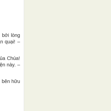
 bởi lòng
n quại! –
của Chúa!
ện này. –
g bên hữu