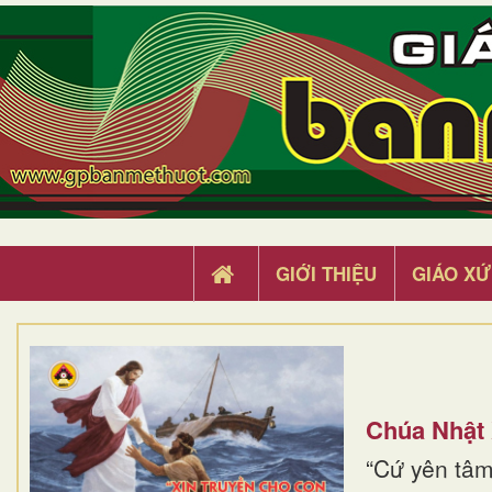
GIỚI THIỆU
GIÁO XỨ
Chúa Nhật
“Cứ yên tâm