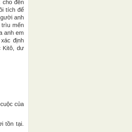
t cho đến
i tích để
người anh
 trìu mến
ủa anh em
 xác định
 Kitô, dư
 cuộc của
 tồn tại.