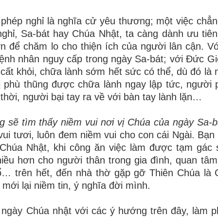
hép nghỉ là nghĩa cử yêu thương; một việc chẳn
hỉ, Sa-bát hay Chúa Nhật, ta càng dành ưu tiên
 để chăm lo cho thiện ích của người lân cận. Vớ
ệnh nhân nguy cấp trong ngày Sa-bát; với Đức Gi
ất khỏi, chữa lành sớm hết sức có thể, dù đó là 
ị phù thũng được chữa lành ngay lập tức, người 
ời, người bại tay ra về với bàn tay lành lặn…
ng sẽ tìm thấy niềm vui nơi vị Chúa của ngày Sa-b
vui tươi, luôn đem niềm vui cho con cái Ngài. Bạn
y Chúa Nhật, khi công ăn việc làm được tạm gác
hiều hơn cho người thân trong gia đình, quan tâ
ổ… trên hết, đến nhà thờ gặp gỡ Thiên Chúa là
mới lại niềm tin, ý nghĩa đời mình.
h ngày Chúa nhật với các ý hướng trên đây, làm 