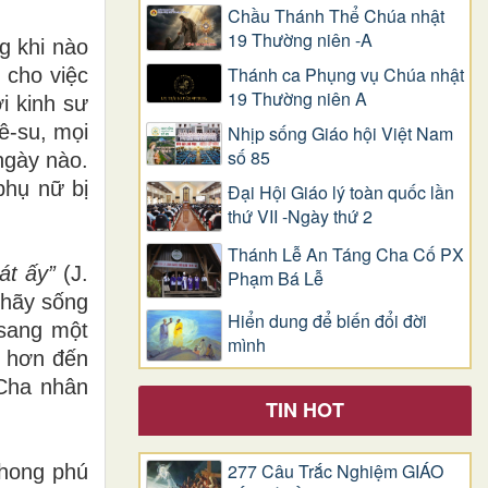
Chầu Thánh Thể Chúa nhật
19 Thường niên -A
g khi nào
Thánh ca Phụng vụ Chúa nhật
 cho việc
19 Thường niên A
i kinh sư
ê-su, mọi
Nhịp sống Giáo hội Việt Nam
số 85
ngày nào.
phụ nữ bị
Đại Hội Giáo lý toàn quốc lần
thứ VII -Ngày thứ 2
Thánh Lễ An Táng Cha Cố PX
át ấy”
(J.
Phạm Bá Lễ
 hãy sống
Hiển dung để biến đổi đời
 sang một
mình
m hơn đến
 Cha nhân
TIN HOT
277 Câu Trắc Nghiệm GIÁO
phong phú