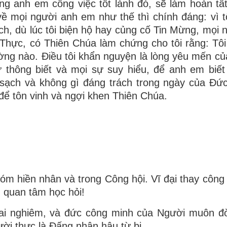
ong anh em công việc tốt lành đó, sẽ làm hoàn tấ
ề mọi người anh em như thế thì chính đáng: vì tô
ích, dù lúc tôi biện hộ hay củng cố Tin Mừng, mọi 
Thực, có Thiên Chúa làm chứng cho tôi rằng: Tôi
ường nào. Ðiều tôi khẩn nguyện là lòng yêu mến c
thông biết và mọi sự suy hiểu, để anh em biết
 sạch và không gì đáng trách trong ngày của Ðức
để tôn vinh và ngợi khen Thiên Chúa.
hóm hiền nhân và trong Công hội. Vĩ đại thay công
 quan tâm học hỏi!
i nghiêm, và đức công minh của Người muôn đời
ời thực là Ðấng nhân hậu từ bi.