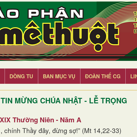
DÒNG TU
BAN MỤC VỤ
ĐOÀN THỂ CG
LI
TIN MỪNG CHÚA NHẬT - LỄ TRỌNG
 XIX Thường Niên - Năm A
, chính Thầy đây, đừng sợ!” (Mt 14,22-33)