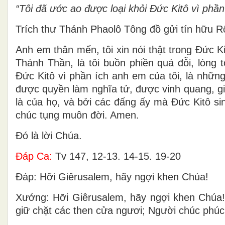
“Tôi đã ước ao được loại khỏi Ðức Kitô vì phần
Trích thư Thánh Phaolô Tông đồ gửi tín hữu 
Anh em thân mến, tôi xin nói thật trong Ðức Ki
Thánh Thần, là tôi buồn phiền quá đỗi, lòng 
Ðức Kitô vì phần ích anh em của tôi, là những
được quyền làm nghĩa tử, được vinh quang, gia
là của họ, và bởi các đấng ấy mà Ðức Kitô si
chúc tụng muôn đời. Amen.
Ðó là lời Chúa.
Ðáp Ca:
Tv 147, 12-13. 14-15. 19-20
Ðáp: Hỡi Giêrusalem, hãy ngợi khen Chúa!
Xướng: Hỡi Giêrusalem, hãy ngợi khen Chúa!
giữ chặt các then cửa ngươi; Người chúc phúc 