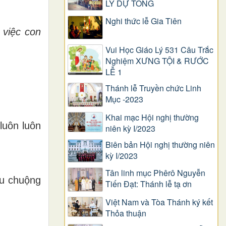
LÝ DỰ TÒNG
Nghi thức lễ Gia Tiên
c
việc
con
Vui Học Giáo Lý 531 Câu Trắc
Nghiệm XƯNG TỘI & RƯỚC
LỄ 1
Thánh lễ Truyền chức Linh
Mục -2023
Khai mạc Hội nghị thường
luôn luôn
niên kỳ I/2023
Biên bản Hội nghị thường niên
kỳ I/2023
Tân linh mục Phêrô Nguyễn
êu chuộng
Tiến Đạt: Thánh lễ tạ ơn
Việt Nam và Tòa Thánh ký kết
Thỏa thuận