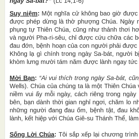
ngày Sa-bát?”
(Lc 14,
1-6
)
Suy niệm
:
Một nghĩa cử không bao giờ được p
được phép dừng là thờ phượng Chúa. Ngày ng
phụng tự Thiên Chúa, cũng như thảnh thơi hơn
và người Pha-ri-sêu, chỉ được cứu chữa các b
đau đớn, bệnh hoạn của con người phải được c
Không lạ gì chính trong ngày Sa-bát, người b
khòm lưng mười tám năm được lành ngay tức th
Mời Bạn
:
“Ai vui thích trong ngày Sa-bát, cũ
Wells). Chúa của chúng ta là một Thiên Chúa 
niềm vui ấy mỗi ngày, cách riêng trong ngà
bên, bạn dành thời gian nghỉ ngơi, chăm lo n
những người đang đau ốm, bệnh tật, đau kh
lành, kết hiệp với Chúa Giê-su Thánh Thể, làm 
Sống Lời Chúa
:
Tôi sắp xếp lại chương trìn