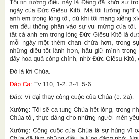
Tôi tin tưởng điều này là Ðấng đã khởi sự tr
ngày của Ðức Giêsu Kitô. Mà tôi tưởng nghĩ v
anh em trong lòng tôi, dù khi tôi mang xiềng x
em đều thông phần vào sự vui mừng của tôi. 
tất cả anh em trong lòng Ðức Giêsu Kitô là d
mỗi ngày một thêm chan chứa hơn, trong sự 
những điều tốt lành hơn, hầu giữ mình trong
đầy hoa quả công chính, nhờ Ðức Giêsu Kitô, 
Ðó là lời Chúa.
Ðáp Ca:
Tv 110, 1-2. 3-4. 5-6
Ðáp: Vĩ đại thay công cuộc của Chúa (c. 2a).
Xướng: Tôi sẽ ca tụng Chúa hết lòng, trong n
Chúa tôi, thực đáng cho những người mến yêu
Xướng: Công cuộc của Chúa là sự hùng vĩ oa
Chúa đã làm những điều lạ lùng đáng nhớ, Ngư