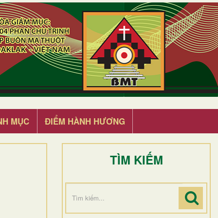
NH MỤC
ĐIỂM HÀNH HƯƠNG
TÌM KIẾM