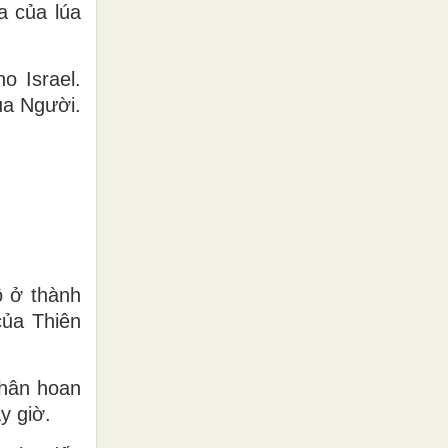
a của lúa
o Israel.
ủa Người.
ô ở thành
của Thiên
 hân hoan
y giờ.