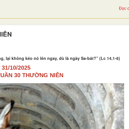
Đọc c
NIÊN
, lại không kéo nó lên ngay, dù là ngày Sa-bát?” (Lc 14,1-6)
31/10/2025
TUẦN 30 THƯỜNG NIÊN