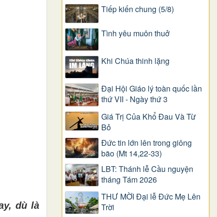
Tiếp kiến chung (5/8)
Tình yêu muôn thuở
Khi Chúa thinh lặng
Đại Hội Giáo lý toàn quốc lần
thứ VII - Ngày thứ 3
Giá Trị Của Khổ Ðau Và Từ
Bỏ
Đức tin lớn lên trong giông
bão (Mt 14,22-33)
LBT: Thánh lễ Cầu nguyện
tháng Tám 2026
THƯ MỜI Đại lễ Đức Mẹ Lên
ay, dù là
Trời