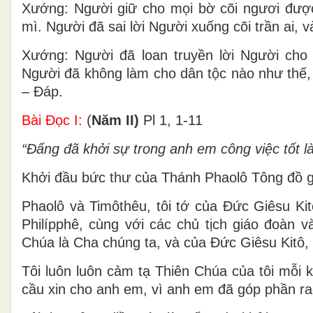
Xướng: Người giữ cho mọi bờ cõi ngươi được
mì. Người đã sai lời Người xuống cõi trần ai, v
Xướng: Người đã loan truyền lời Người cho 
Người đã không làm cho dân tộc nào như thế,
– Ðáp.
Bài Ðọc I:
(
Năm II)
Pl 1, 1-11
“Ðấng đã khởi sự trong anh em công việc tốt l
Khởi đầu bức thư của Thánh Phaolô Tông đồ gử
Phaolô và Timôthêu, tôi tớ của Ðức Giêsu Kit
Philípphê, cùng với các chủ tịch giáo đoàn 
Chúa là Cha chúng ta, và của Ðức Giêsu Kitô,
Tôi luôn luôn cảm tạ Thiên Chúa của tôi mỗi 
cầu xin cho anh em, vì anh em đã góp phần rao