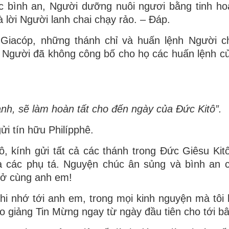
 bình an, Người dưỡng nuôi ngươi bằng tinh ho
à lời Người lanh chai chạy rảo. – Ðáp.
Giacóp, những thánh chỉ và huấn lệnh Người ch
 Người đã không công bố cho họ các huấn lệnh c
ành, sẽ làm hoàn tất cho đến ngày của Ðức Kitô”.
i tín hữu Philípphê.
ô, kính gửi tất cả các thánh trong Ðức Giêsu Kit
và các phụ tá. Nguyện chúc ân sủng và bình an 
 ở cùng anh em!
khi nhớ tới anh em, trong mọi kinh nguyện mà tôi
 giảng Tin Mừng ngay từ ngày đầu tiên cho tới bâ