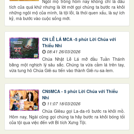
Ngôi mộ trống hôm nay không chỉ là dấu
tích của quá khứ nhưng là lời mời gọi chúng ta bước ra khỏi
những ngôi mộ của mình, là tội lỗi, là thói quen xấu, là sự ích
kỷ, mà bước vào cuộc sống mới.
CN LỄ LÁ MCA -5 phút Lời Chúa với
Thiếu Nhi
08:41 26/03/2026
Chúa Nhật Lễ Lá mở đầu Tuần Thánh
bằng một nghịch lý sâu sắc. Chúng ta vừa cầm lá trên tay,
vừa tung hô Chúa Giê-su tiến vào thành Giê-ru-sa-lem.
CN5MCA - 5 phút Lời Chúa với Thiếu
Nhi
11:07 18/03/2026
Chúa Giêsu gọi La-da-rô bước ra khỏi mồ.
Hôm nay, Ngài cũng gọi chúng ta hãy bước ra khỏi bóng tối
của tội qua việc đến với Bí tích Xưng Tội.