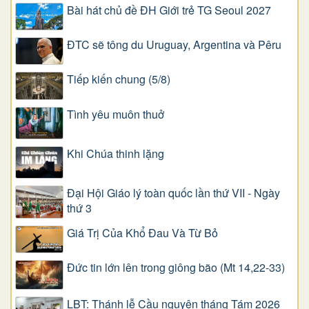
Bài hát chủ đề ĐH Giới trẻ TG Seoul 2027
ĐTC sẽ tông du Uruguay, Argentina và Pêru
Tiếp kiến chung (5/8)
Tình yêu muôn thuở
Khi Chúa thinh lặng
Đại Hội Giáo lý toàn quốc lần thứ VII - Ngày
thứ 3
Giá Trị Của Khổ Ðau Và Từ Bỏ
Đức tin lớn lên trong giông bão (Mt 14,22-33)
LBT: Thánh lễ Cầu nguyện tháng Tám 2026