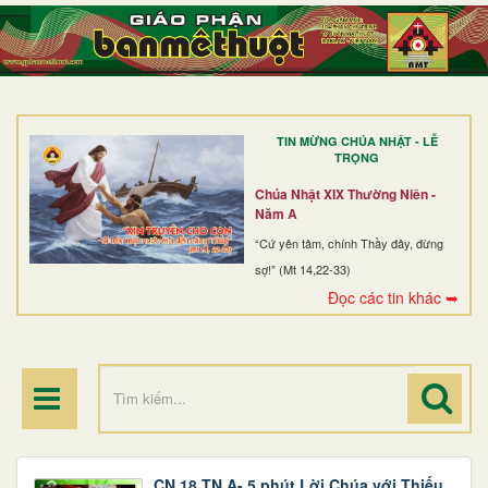
TRANG NHẤT
GIỚI THIỆU
GIÁO XỨ
TIN MỪNG CHÚA NHẬT - LỄ
DÒNG TU
TRỌNG
BAN MỤC VỤ
Chúa Nhật XIX Thường Niên -
Năm A
ĐOÀN THỂ CG
“Cứ yên tâm, chính Thầy đây, đừng
sợ!” (Mt 14,22-33)
LINH MỤC
Đọc các tin khác ➥
ĐIỂM HÀNH HƯƠNG
CN 18 TN A- 5 phút Lời Chúa với Thiếu