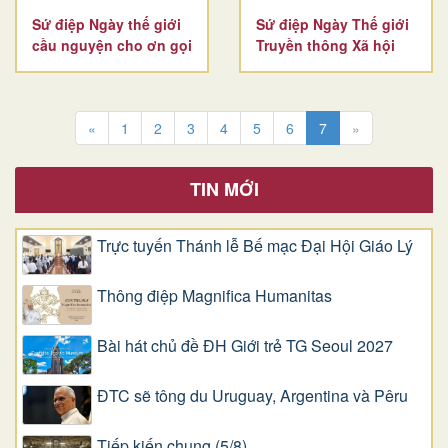
Sứ điệp Ngày thế giới
Sứ điệp Ngày Thế giới
cầu nguyện cho ơn gọi
Truyền thông Xã hội
«
1
2
3
4
5
6
7
»
TIN MỚI
Trực tuyến Thánh lễ Bế mạc Đại Hội Giáo Lý
Thông điệp Magnifica Humanitas
Bài hát chủ đề ĐH Giới trẻ TG Seoul 2027
ĐTC sẽ tông du Uruguay, Argentina và Pêru
Tiếp kiến chung (5/8)