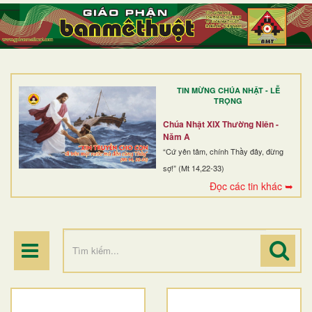
TRANG NHẤT
GIỚI THIỆU
GIÁO XỨ
TIN MỪNG CHÚA NHẬT - LỄ
DÒNG TU
TRỌNG
BAN MỤC VỤ
Chúa Nhật XIX Thường Niên -
Năm A
ĐOÀN THỂ CG
“Cứ yên tâm, chính Thầy đây, đừng
sợ!” (Mt 14,22-33)
LINH MỤC
Đọc các tin khác ➥
ĐIỂM HÀNH HƯƠNG