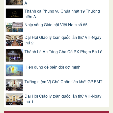
A
Thánh ca Phụng vụ Chúa nhật 19 Thường
niên A
Nhịp sống Giáo hội Việt Nam số 85
Đại Hội Giáo lý toàn quốc lần thứ VII -Ngày
thứ 2
Thánh Lễ An Táng Cha Cố PX Phạm Bá Lễ
Hiển dung để biến đổi đời mình
Tưởng niệm Vị Chủ Chăn tiên khởi GP.BMT
Đại Hội Giáo lý toàn quốc lần thứ VII -Ngày
thứ 1