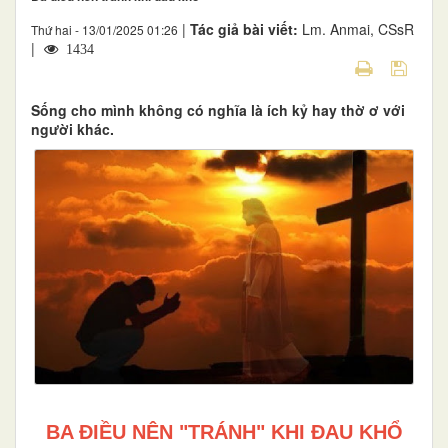
|
Tác giả bài viết:
Lm. Anmai, CSsR
Thứ hai - 13/01/2025 01:26
|
1434
Sống cho mình không có nghĩa là ích kỷ hay thờ ơ với
người khác.
BA ĐIỀU NÊN "TRÁNH" KHI ĐAU KHỔ