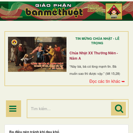
TRANG NHẤT
GIỚI THIỆU
GIÁO XỨ
TIN MỪNG CHÚA NHẬT - LỄ
DÒNG TU
TRỌNG
BAN MỤC VỤ
Chúa Nhật XX Thường Niên -
Năm A
ĐOÀN THỂ CG
“Này bà, bà có lòng mạnh tin. Bà
muốn sao thì được vậy.” (Mt 15,28)
LINH MỤC
Đọc các tin khác ➥
ĐIỂM HÀNH HƯƠNG
Ba điều nên tránh khi đau khổ