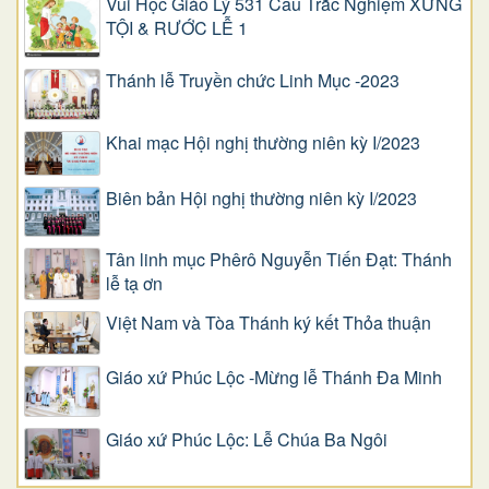
Vui Học Giáo Lý 531 Câu Trắc Nghiệm XƯNG
TỘI & RƯỚC LỄ 1
Thánh lễ Truyền chức Linh Mục -2023
Khai mạc Hội nghị thường niên kỳ I/2023
Biên bản Hội nghị thường niên kỳ I/2023
Tân linh mục Phêrô Nguyễn Tiến Đạt: Thánh
lễ tạ ơn
Việt Nam và Tòa Thánh ký kết Thỏa thuận
Giáo xứ Phúc Lộc -Mừng lễ Thánh Đa Minh
Giáo xứ Phúc Lộc: Lễ Chúa Ba Ngôi