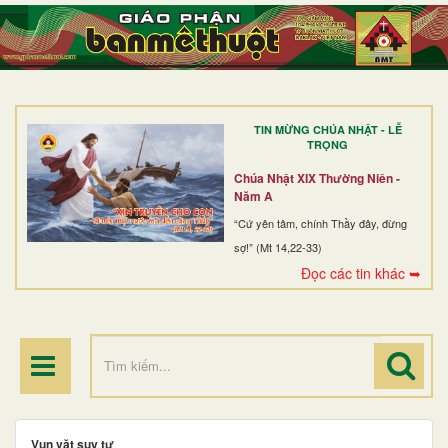
TRANG NHẤT
GIỚI THIỆU
GIÁO XỨ
TIN MỪNG CHÚA NHẬT - LỄ
DÒNG TU
TRỌNG
BAN MỤC VỤ
Chúa Nhật XIX Thường Niên -
Năm A
ĐOÀN THỂ CG
“Cứ yên tâm, chính Thầy đây, đừng
sợ!” (Mt 14,22-33)
LINH MỤC
Đọc các tin khác ➥
ĐIỂM HÀNH HƯƠNG
Vụn vặt suy tư