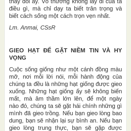
thay đổi ấy. Vô thường không lấy đi của ta
điều gì, mà chỉ dạy ta biết trân trọng và
biết cách sống một cách trọn vẹn nhất.
Lm. Anmai, CSsR
GIEO HẠT ĐỂ GẶT NIỀM TIN VÀ HY
VỌNG
Cuộc sống giống như một cánh đồng màu
mỡ, nơi mỗi lời nói, mỗi hành động của
chúng ta đều là những hạt giống được gieo
xuống. Những hạt giống ấy sẽ không biến
mất, mà âm thầm lớn lên, để một ngày
nào đó, chúng ta sẽ gặt hái chính những gì
mình đã gieo trồng. Nếu bạn gieo lòng bao
dung, bạn sẽ nhận lại sự bình an. Nếu bạn
gieo lòng trung thực, bạn sẽ gặp được