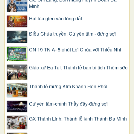
Minh
Hạt lúa gieo vào lòng đất
Điều Chúa truyền: Cứ yên tâm - đừng sợ!
CN 19 TN A- 5 phút Lời Chúa với Thiếu Nhi
Giáo xứ Ea Tul: Thánh lễ ban bí tích Thêm sức
Thánh lễ mừng Kim Khánh Hôn Phối
Cứ yên tâm-chính Thầy đây-đừng sợ!
GX Thánh Linh: Thánh lễ kính Thánh Đa Minh