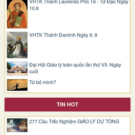
VHTK Thánh Laurensô Phó Tế - Tử Đạo Ngày
10.8
VHTK Thánh Đaminh Ngày 8. 8
Đại Hội Giáo lý toàn quốc lần thứ VII -Ngày
cuối
Từ bỏ mình?
TIN HOT
277 Câu Trắc Nghiệm GIÁO LÝ DỰ TÒNG