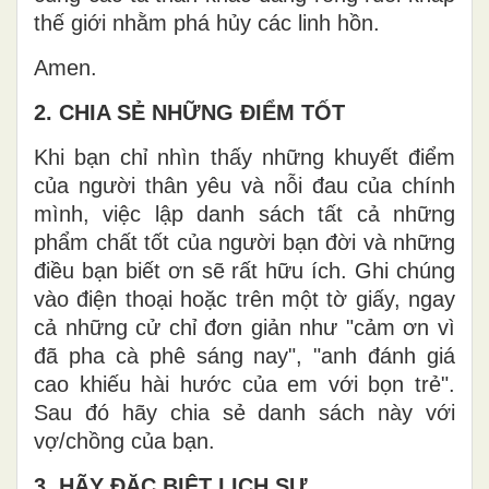
thế giới nhằm phá hủy các linh hồn.
Amen.
2. CHIA SẺ NHỮNG ĐIỂM TỐT
Khi bạn chỉ nhìn thấy những khuyết điểm
của người thân yêu và nỗi đau của chính
mình, việc lập danh sách tất cả những
phẩm chất tốt của người bạn đời và những
điều bạn biết ơn sẽ rất hữu ích. Ghi chúng
vào điện thoại hoặc trên một tờ giấy, ngay
cả những cử chỉ đơn giản như "cảm ơn vì
đã pha cà phê sáng nay", "anh đánh giá
cao khiếu hài hước của em với bọn trẻ".
Sau đó hãy chia sẻ danh sách này với
vợ/chồng của bạn.
3. HÃY ĐẶC BIỆT LỊCH SỰ