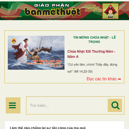
TRANG NHẤT
GIỚI THIỆU
GIÁO XỨ
TIN MỪNG CHÚA NHẬT - LỄ
DÒNG TU
TRỌNG
BAN MỤC VỤ
Chúa Nhật XIX Thường Niên -
Năm A
ĐOÀN THỂ CG
“Cứ yên tâm, chính Thầy đây, đừng
sợ!” (Mt 14,22-33)
LINH MỤC
Đọc các tin khác ➥
ĐIỂM HÀNH HƯƠNG
Làm thế nào chống lại sự tấn công của ma quỷ