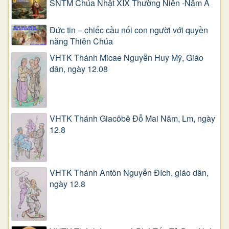
SNTM Chúa Nhật XIX Thường Niên -Năm A
Đức tin – chiếc cầu nối con người với quyền
năng Thiên Chúa
VHTK Thánh Micae Nguyễn Huy Mỹ, Giáo
dân, ngày 12.08
VHTK Thánh Giacôbê Ðỗ Mai Năm, Lm, ngày
12.8
VHTK Thánh Antôn Nguyễn Ðích, giáo dân,
ngày 12.8