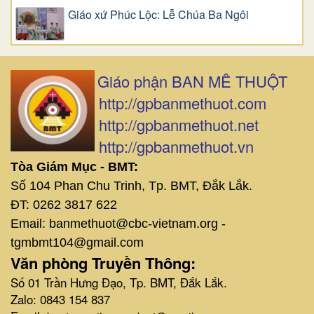
Giáo xứ Phúc Lộc: Lễ Chúa Ba Ngôi
Giáo phận BAN MÊ THUỘT
http://gpbanmethuot.com
http://gpbanmethuot.net
http://gpbanmethuot.vn
Tòa Giám Mục - BMT:
Số 104 Phan Chu Trinh, Tp. BMT, Đắk Lắk.
ĐT: 0262 3817 622
Email: banmethuot@cbc-vietnam.org -
tgmbmt104@gmail.com
Văn phòng Truyền Thông:
Số 01 Trần Hưng Đạo, Tp. BMT, Đắk Lắk.
Zalo: 0843 154 837