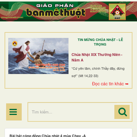
TRANG NHẤT
GIỚI THIỆU
GIÁO XỨ
TIN MỪNG CHÚA NHẬT - LỄ
DÒNG TU
TRỌNG
BAN MỤC VỤ
Chúa Nhật XIX Thường Niên -
Năm A
ĐOÀN THỂ CG
“Cứ yên tâm, chính Thầy đây, đừng
sợ!” (Mt 14,22-33)
LINH MỤC
Đọc các tin khác ➥
ĐIỂM HÀNH HƯƠNG
Bài hát cộng đồng Chúa nhật 4 mùa Chay -A