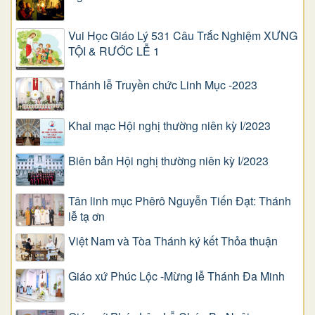
Vui Học Giáo Lý 531 Câu Trắc Nghiệm XƯNG
TỘI & RƯỚC LỄ 1
Thánh lễ Truyền chức Linh Mục -2023
Khai mạc Hội nghị thường niên kỳ I/2023
Biên bản Hội nghị thường niên kỳ I/2023
Tân linh mục Phêrô Nguyễn Tiến Đạt: Thánh
lễ tạ ơn
Việt Nam và Tòa Thánh ký kết Thỏa thuận
Giáo xứ Phúc Lộc -Mừng lễ Thánh Đa Minh