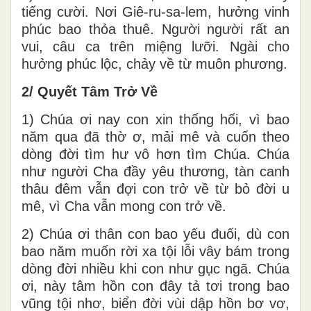
tiếng cười. Nơi Giê-ru-sa-lem, hưởng vinh
phúc bao thỏa thuê. Người người rất an
vui, câu ca trên miệng lưỡi. Ngài cho
hưởng phúc lộc, chảy về từ muôn phương.
2/ Quyết Tâm Trở Về
1) Chúa ơi nay con xin thống hối, vì bao
năm qua đã thờ ơ, mải mê và cuốn theo
dòng đời tìm hư vô hơn tìm Chúa. Chúa
như người Cha đầy yêu thương, tàn canh
thâu đêm vẫn đợi con trở về từ bỏ đời u
mê, vì Cha vẫn mong con trở về.
2) Chúa ơi thân con bao yếu đuối, dù con
bao năm muốn rời xa tội lỗi vây bám trong
dòng đời nhiều khi con như gục ngã. Chúa
ơi, này tâm hồn con đây tả tơi trong bao
vũng tội nhơ, biển đời vùi dập hồn bơ vơ,