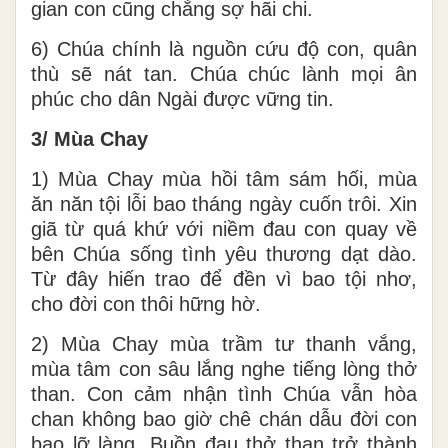
gian con cũng chẳng sợ hãi chi.
6) Chúa chính là nguồn cứu độ con, quân
thù sẽ nát tan. Chúa chúc lành mọi ân
phúc cho dân Ngài được vững tin.
3/ Mùa Chay
1) Mùa Chay mùa hồi tâm sám hối, mùa
ăn năn tội lỗi bao tháng ngày cuốn trôi. Xin
giã từ quá khứ với niềm đau con quay về
bên Chúa sống tình yêu thương dạt dào.
Từ đây hiến trao để đền vì bao tội nhơ,
cho đời con thôi hững hờ.
2) Mùa Chay mùa trầm tư thanh vắng,
mùa tâm con sâu lắng nghe tiếng lòng thở
than. Con cảm nhận tình Chúa vẫn hòa
chan không bao giờ chê chán dẫu đời con
bao lỡ làng. Buồn đau thở than trở thành