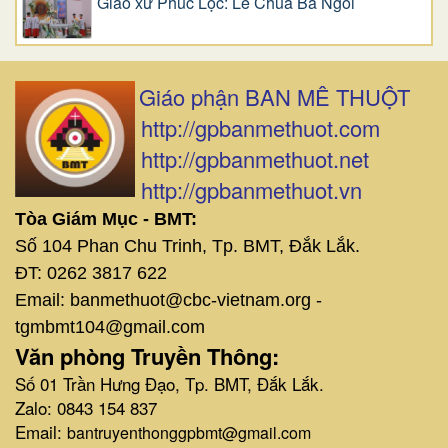
Giáo xứ Phúc Lộc: Lễ Chúa Ba Ngôi
Giáo phận BAN MÊ THUỘT
http://gpbanmethuot.com
http://gpbanmethuot.net
http://gpbanmethuot.vn
Tòa Giám Mục - BMT:
Số 104 Phan Chu Trinh, Tp. BMT, Đắk Lắk.
ĐT: 0262 3817 622
Email: banmethuot@cbc-vietnam.org -
tgmbmt104@gmail.com
Văn phòng Truyền Thông:
Số 01 Trần Hưng Đạo, Tp. BMT, Đắk Lắk.
Zalo: 0843 154 837
Email:
bantruyenthonggpbmt@gmail.com