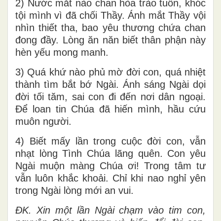
2) Nước mắt nào chan hòa trào tuôn, khóc
tội mình vì đã chối Thầy. Ánh mắt Thầy vội
nhìn thiết tha, bao yêu thương chứa chan
đong đầy. Lòng ăn năn biết thân phận này
hèn yếu mong manh.
3) Quá khứ nào phủ mờ đời con, quá nhiệt
thành tìm bắt bớ Ngài. Ánh sáng Ngài dọi
đời tối tăm, sai con đi đến nơi dân ngoại.
Để loan tin Chúa đã hiến mình, hầu cứu
muôn người.
4) Biết mấy lần trong cuộc đời con, vẫn
nhạt lòng Tình Chúa lãng quên. Con yêu
Ngài muộn màng Chúa ơi! Trong tâm tư
vẫn luôn khắc khoải. Chỉ khi nao nghỉ yên
trong Ngài lòng mới an vui.
ĐK. Xin một lần Ngài chạm vào tim con,