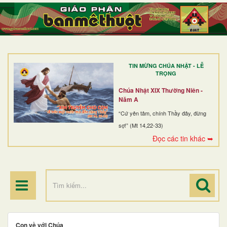
TRANG NHẤT
GIỚI THIỆU
GIÁO XỨ
TIN MỪNG CHÚA NHẬT - LỄ
DÒNG TU
TRỌNG
BAN MỤC VỤ
Chúa Nhật XIX Thường Niên -
Năm A
ĐOÀN THỂ CG
“Cứ yên tâm, chính Thầy đây, đừng
sợ!” (Mt 14,22-33)
LINH MỤC
Đọc các tin khác ➥
ĐIỂM HÀNH HƯƠNG
Con về với Chúa