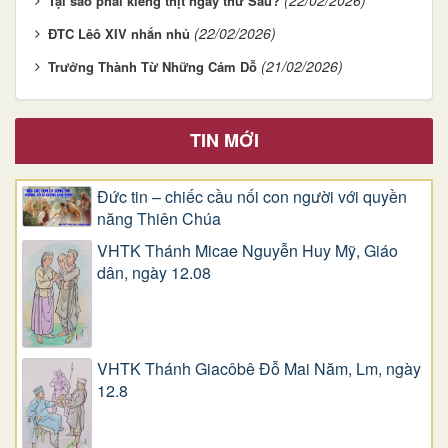
(22/02/2026)
Tại sao phải kiêng thịt ngày thứ Sáu?
(22/02/2026)
ĐTC Lêô XIV nhắn nhủ
(21/02/2026)
Trưởng Thành Từ Những Cám Dỗ
TIN MỚI
Đức tin – chiếc cầu nối con người với quyền
năng Thiên Chúa
VHTK Thánh Micae Nguyễn Huy Mỹ, Giáo
dân, ngày 12.08
VHTK Thánh Giacôbê Ðỗ Mai Năm, Lm, ngày
12.8