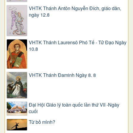
VHTK Thánh Antôn Nguyễn Ðích, giáo dân,
ngày 12.8
VHTK Thánh Laurensô Phó Tế - Tử Đạo Ngày
10.8
VHTK Thánh Đaminh Ngày 8. 8
Đại Hội Giáo lý toàn quốc lần thứ VII -Ngày
cuối
Từ bỏ mình?