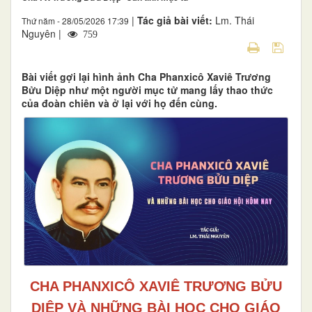
|
Tác giả bài viết:
Lm. Thái
Thứ năm - 28/05/2026 17:39
Nguyên |
759
Bài viết gợi lại hình ảnh Cha Phanxicô Xaviê Trương
Bửu Diệp như một người mục tử mang lấy thao thức
của đoàn chiên và ở lại với họ đến cùng.
CHA PHANXICÔ XAVIÊ TRƯƠNG BỬU
DIỆP VÀ NHỮNG BÀI HỌC CHO GIÁO