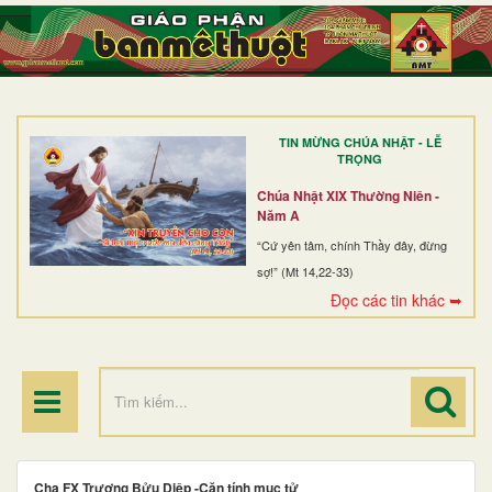
TRANG NHẤT
GIỚI THIỆU
GIÁO XỨ
TIN MỪNG CHÚA NHẬT - LỄ
DÒNG TU
TRỌNG
BAN MỤC VỤ
Chúa Nhật XIX Thường Niên -
Năm A
ĐOÀN THỂ CG
“Cứ yên tâm, chính Thầy đây, đừng
sợ!” (Mt 14,22-33)
LINH MỤC
Đọc các tin khác ➥
ĐIỂM HÀNH HƯƠNG
Cha FX Trương Bửu Diệp -Căn tính mục tử