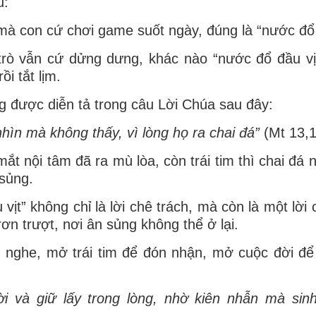
u:
à con cứ chơi game suốt ngày, đúng là “nước đổ 
rò vẫn cứ dửng dưng, khác nào “nước đổ đầu vịt”
i tắt lịm.
g được diễn tả trong câu Lời Chúa sau đây:
nhìn mà không thấy, vì lòng họ ra chai đá”
(Mt 13,1
 mắt nội tâm đã ra mù lòa, còn trái tim thì chai đ
 sủng.
ịt” không chỉ là lời chê trách, mà còn là một lời 
n trượt, nơi ân sủng không thể ở lại.
g nghe, mở trái tim để đón nhận, mở cuộc đời để 
i và giữ lấy trong lòng, nhờ kiên nhẫn mà sin