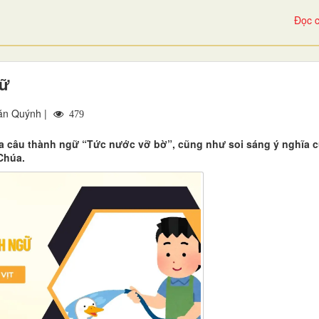
Đọc c
gữ
ăn Quýnh |
479
 của câu thành ngữ “Tức nước vỡ bờ”, cũng như soi sáng ý nghĩa 
Chúa.