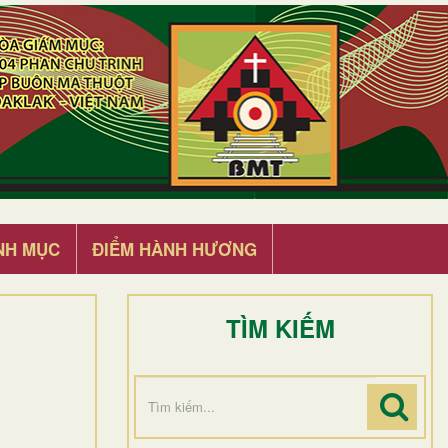
NH MỤC
ĐIỂM HÀNH HƯƠNG
TÌM KIẾM