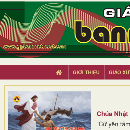
GIỚI THIỆU
GIÁO XỨ
Chúa Nhật
“Cứ yên tâm