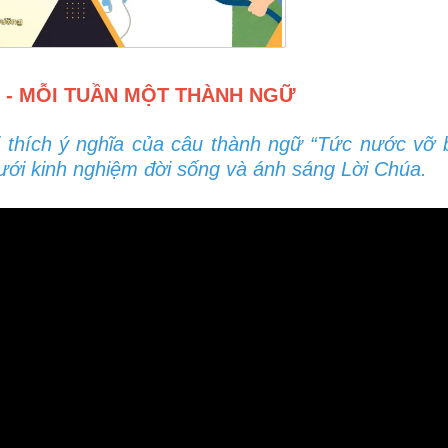
 - MỖI TUẦN MỘT THÀNH NGỮ
i thích ý nghĩa của câu thành ngữ “Tức nước vỡ 
ưới kinh nghiệm đời sống và ánh sáng Lời Chúa.