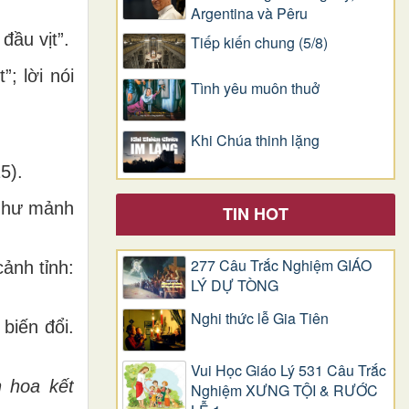
Argentina và Pêru
đầu vịt”.
Tiếp kiến chung (5/8)
; lời nói
Tình yêu muôn thuở
Khi Chúa thinh lặng
5).
á như mảnh
TIN HOT
277 Câu Trắc Nghiệm GIÁO
cảnh tỉnh:
LÝ DỰ TÒNG
Nghi thức lễ Gia Tiên
biến đổi.
Vui Học Giáo Lý 531 Câu Trắc
h hoa kết
Nghiệm XƯNG TỘI & RƯỚC