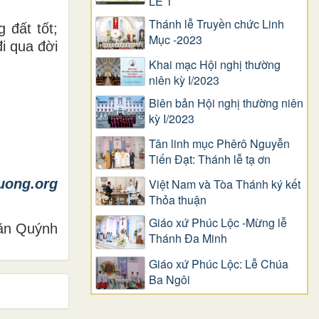
LỄ 1
Thánh lễ Truyền chức Linh
 đất tốt;
Mục -2023
i qua đời
Khai mạc Hội nghị thường
niên kỳ I/2023
Biên bản Hội nghị thường niên
kỳ I/2023
Tân linh mục Phêrô Nguyễn
Tiến Đạt: Thánh lễ tạ ơn
uong.org
Việt Nam và Tòa Thánh ký kết
Thỏa thuận
Giáo xứ Phúc Lộc -Mừng lễ
ăn Quýnh
Thánh Đa Minh
Giáo xứ Phúc Lộc: Lễ Chúa
Ba Ngôi