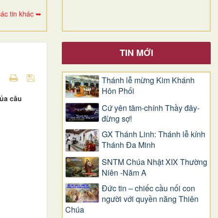
ác tin khác ➥
TIN MỚI
Thánh lễ mừng Kim Khánh
Hôn Phối
của câu
Cứ yên tâm-chính Thầy đây-
đừng sợ!
GX Thánh Linh: Thánh lễ kính
Thánh Đa Minh
SNTM Chúa Nhật XIX Thường
Niên -Năm A
Đức tin – chiếc cầu nối con
người với quyền năng Thiên
Chúa