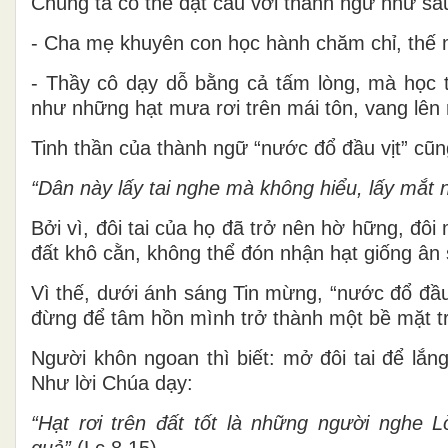
Chúng ta có thể đặt câu với thành ngữ như sa
- Cha mẹ khuyên con học hành chăm chỉ, thế m
- Thầy cô dạy dỗ bằng cả tấm lòng, mà học t
như những hạt mưa rơi trên mái tôn, vang lên rồ
Tinh thần của thành ngữ “nước đổ đầu vịt” cũn
“Dân này lấy tai nghe mà không hiểu, lấy mắt 
Bởi vì, đôi tai của họ đã trở nên hờ hững, đôi
đất khô cằn, không thể đón nhận hạt giống ân
Vì thế, dưới ánh sáng Tin mừng, “nước đổ đầu v
đừng để tâm hồn mình trở thành một bề mặt trơ
Người khôn ngoan thì biết: mở đôi tai để lắn
Như lời Chúa dạy:
“Hạt rơi trên đất tốt
là những người nghe Lờ
quả”
(Lc 8,15).