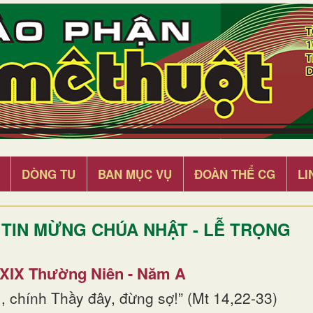
DÒNG TU
BAN MỤC VỤ
ĐOÀN THỂ CG
LI
TIN MỪNG CHÚA NHẬT - LỄ TRỌNG
 XIX Thường Niên - Năm A
, chính Thầy đây, đừng sợ!” (Mt 14,22-33)