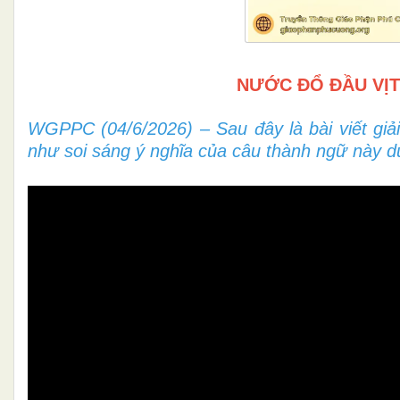
NƯỚC ĐỔ ĐẦU VỊT
WGPPC (04/6/2026) – Sau đây là bài viết giả
như soi sáng ý nghĩa của câu thành ngữ này d