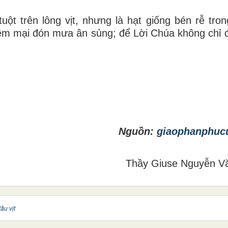
uột trên lông vịt, nhưng là hạt giống bén rễ trong
mềm mại đón mưa ân sủng; để Lời Chúa không chỉ đ
Nguồn:
giaophanphuc
Thầy Giuse Nguyễn V
ầu vịt