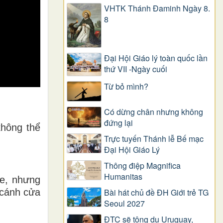
VHTK Thánh Đaminh Ngày 8.
8
Đại Hội Giáo lý toàn quốc lần
thứ VII -Ngày cuối
Từ bỏ mình?
Có dừng chân nhưng không
đứng lại
không thể
Trực tuyến Thánh lễ Bế mạc
Đại Hội Giáo Lý
Thông điệp Magnifica
Humanitas
he, nhưng
Bài hát chủ đề ĐH Giới trẻ TG
 cánh cửa
Seoul 2027
ĐTC sẽ tông du Uruguay,