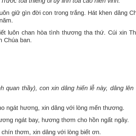
rước tòa thiêng ôi uy linh tòa cao hiển vinh.
ôn giữ gìn đời con trong trắng. Hát khen dâng 
 năm.
iết luôn chan hòa tình thương tha thứ. Cúi xin T
an Chúa ban.
h quan thầy), con xin dâng hiến lễ này, dâng lên
ho ngát hương, xin dâng với lòng mến thương.
hương ngát bay, hương thơm cho hồn ngất ngây.
 chín thơm, xin dâng với lòng biết ơn.