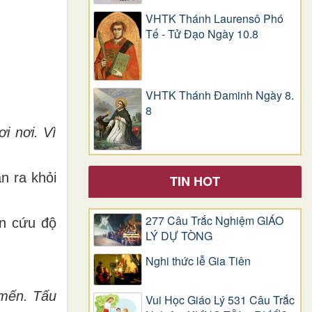
VHTK Thánh Laurensô Phó
Tế - Tử Đạo Ngày 10.8
VHTK Thánh Đaminh Ngày 8.
8
i nơi. Vì
n ra khỏi
TIN HOT
277 Câu Trắc Nghiệm GIÁO
ơn cứu độ
LÝ DỰ TÒNG
Nghi thức lễ Gia Tiên
 mến. Tấu
Vui Học Giáo Lý 531 Câu Trắc