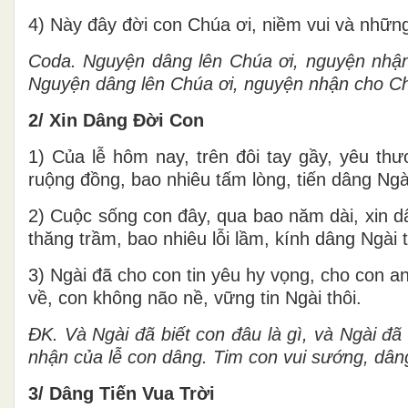
4) Này đây đời con Chúa ơi, niềm vui và những 
Coda. Nguyện dâng lên Chúa ơi, nguyện nhận 
Nguyện dâng lên Chúa ơi, nguyện nhận cho Chúa
2/ Xin Dâng Đời Con
1) Của lễ hôm nay, trên đôi tay gầy, yêu t
ruộng đồng, bao nhiêu tấm lòng, tiến dâng Ngài
2) Cuộc sống con đây, qua bao năm dài, xin d
thăng trầm, bao nhiêu lỗi lầm, kính dâng Ngài t
3) Ngài đã cho con tin yêu hy vọng, cho con a
về, con không não nề, vững tin Ngài thôi.
ĐK.
Và Ngài đã biết con đâu là gì, và Ngài đ
nhận của lễ con dâng. Tim con vui sướng, dân
3/ Dâng Tiến Vua Trời