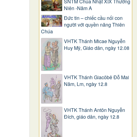
SNTM Chúa Nhật XIX Thường
Niên -Năm A
Đức tin – chiếc cầu nối con
người với quyền năng Thiên
Chúa
VHTK Thánh Micae Nguyễn
Huy Mỹ, Giáo dân, ngày 12.08
VHTK Thánh Giacôbê Ðỗ Mai
Năm, Lm, ngày 12.8
VHTK Thánh Antôn Nguyễn
Ðích, giáo dân, ngày 12.8