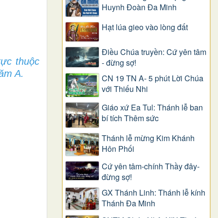
Huynh Đoàn Đa Minh
Hạt lúa gieo vào lòng đất
Điều Chúa truyền: Cứ yên tâm
rực thuộc
- đừng sợ!
năm A.
CN 19 TN A- 5 phút Lời Chúa
với Thiếu Nhi
Giáo xứ Ea Tul: Thánh lễ ban
bí tích Thêm sức
Thánh lễ mừng Kim Khánh
Hôn Phối
Cứ yên tâm-chính Thầy đây-
đừng sợ!
GX Thánh Linh: Thánh lễ kính
Thánh Đa Minh