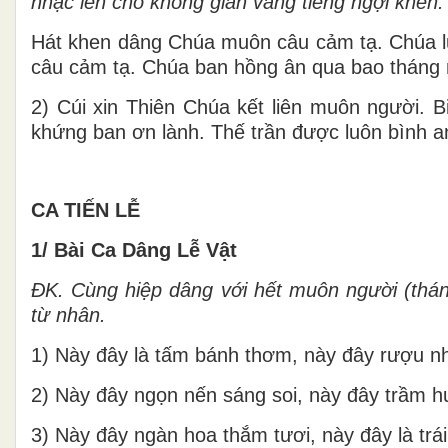
nhạc lên cho không gian vang tiếng ngợi khen. T
Hát khen dâng Chúa muôn câu cảm tạ. Chúa lu
câu cảm tạ. Chúa ban hồng ân qua bao tháng
2) Cúi xin Thiên Chúa kết liên muôn người. B
khứng ban ơn lành. Thế trần được luôn bình 
CA TIẾN LỄ
1/ Bài Ca Dâng Lễ Vật
ĐK.
Cùng hiệp dâng với hết muôn người (thán
từ nhân.
1) Này đây là tấm bánh thơm, này đây rượu n
2) Này đây ngọn nến sáng soi, này đây trầm 
3) Này đây ngàn hoa thắm tươi, này đây là trái