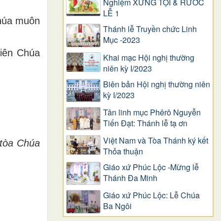
Nghiệm XƯNG TỘI & RƯỚC
LỄ 1
Chúa muôn
Thánh lễ Truyền chức Linh
Mục -2023
hiên Chúa
Khai mạc Hội nghị thường
niên kỳ I/2023
Biên bản Hội nghị thường niên
kỳ I/2023
Tân linh mục Phêrô Nguyễn
Tiến Đạt: Thánh lễ tạ ơn
Việt Nam và Tòa Thánh ký kết
 tòa Chúa
Thỏa thuận
Giáo xứ Phúc Lộc -Mừng lễ
Thánh Đa Minh
Giáo xứ Phúc Lộc: Lễ Chúa
Ba Ngôi