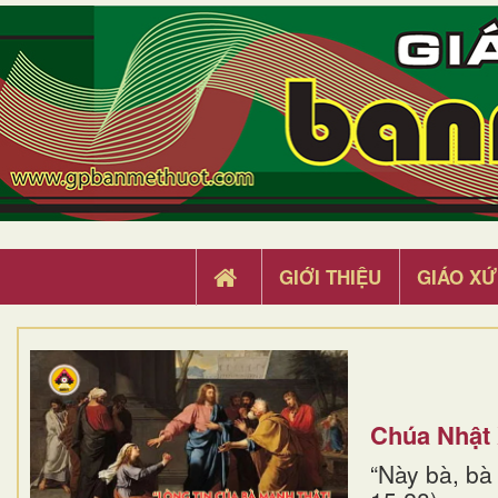
GIỚI THIỆU
GIÁO XỨ
Chúa Nhật
“Này bà, bà