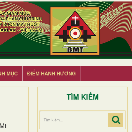
NH MỤC
ĐIỂM HÀNH HƯƠNG
TÌM KIẾM
(Mt