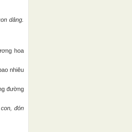
con dâng.
.
hương hoa
bao nhiêu
ăng đường
 con, đón