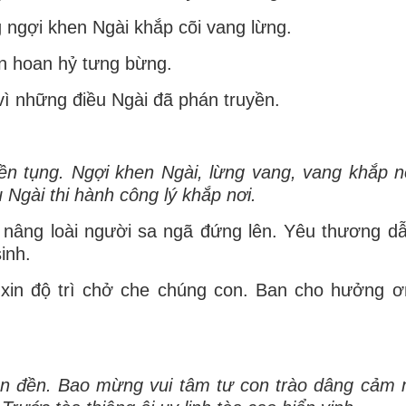
 ngợi khen Ngài khắp cõi vang lừng.
on hoan hỷ tưng bừng.
ì những điều Ngài đã phán truyền.
 tụng. Ngợi khen Ngài, lừng vang, vang khắp nơ
Ngài thi hành công lý khắp nơi.
nâng loài người sa ngã đứng lên. Yêu thương dẫ
inh.
 xin độ trì chở che chúng con. Ban cho hưởng 
ên đền. Bao mừng vui tâm tư con trào dâng cảm