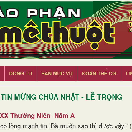
DÒNG TU
BAN MỤC VỤ
ĐOÀN THỂ CG
LI
TIN MỪNG CHÚA NHẬT - LỄ TRỌNG
 XX Thường Niên -Năm A
 có lòng mạnh tin. Bà muốn sao thì được vậy.” 