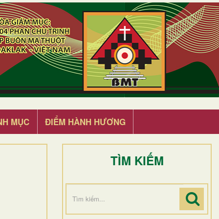
NH MỤC
ĐIỂM HÀNH HƯƠNG
TÌM KIẾM