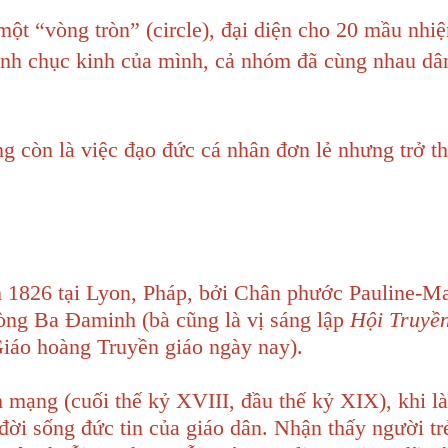
t “vòng tròn” (circle), đại diện cho 20 mầu nhiệ
h chục kinh của mình, cả nhóm đã cùng nhau dân
 còn là việc đạo đức cá nhân đơn lẻ nhưng trở t
1826 tại Lyon, Pháp, bởi Chân phước Pauline-Ma
òng Ba Đaminh (bà cũng là vị sáng lập
Hội Truyề
 Giáo hoàng Truyền giáo ngày nay).
 mạng (cuối thế kỷ XVIII, đầu thế kỷ XIX), khi l
đời sống đức tin của giáo dân. Nhận thấy người tr