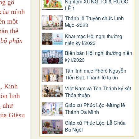
Nghiệm XƯNG TỘI & RƯỚC
ng gỗ
LỄ 1
 của mình
Thánh lễ Truyền chức Linh
nên một
Mục -2023
hân thể
Khai mạc Hội nghị thường
 bộ phận
niên kỳ I/2023
Biên bản Hội nghị thường niên
kỳ I/2023
Tân linh mục Phêrô Nguyễn
Tiến Đạt: Thánh lễ tạ ơn
i, Kinh
Việt Nam và Tòa Thánh ký kết
Thỏa thuận
òn linh
g như
Giáo xứ Phúc Lộc -Mừng lễ
Thánh Đa Minh
húa Giêsu
Giáo xứ Phúc Lộc: Lễ Chúa
Ba Ngôi