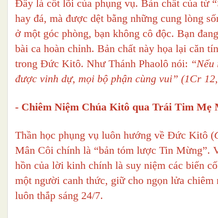
Đây là cốt lõi của phụng vụ. Bản chất của từ 
hay đá, mà được dệt bằng những cung lòng số
ở một góc phòng, bạn không cô độc. Bạn đang 
bài ca hoàn chỉnh. Bản chất này họa lại căn tí
trong Đức Kitô. Như Thánh Phaolô nói:
“Nếu 
được vinh dự, mọi bộ phận cùng vui” (1Cr 12,
- Chiêm Niệm Chúa Kitô qua Trái Tim Mẹ 
Thần học phụng vụ luôn hướng về Đức Kitô (
Mân Côi chính là “bản tóm lược Tin Mừng”. Việ
hồn của lời kinh chính là suy niệm các biến 
một người canh thức, giữ cho ngọn lửa chiêm
luôn thắp sáng 24/7.