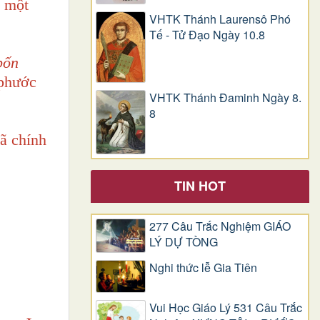
ó một
VHTK Thánh Laurensô Phó
Tế - Tử Đạo Ngày 10.8
bốn
phước
VHTK Thánh Đaminh Ngày 8.
8
ã chính
TIN HOT
277 Câu Trắc Nghiệm GIÁO
LÝ DỰ TÒNG
Nghi thức lễ Gia Tiên
Vui Học Giáo Lý 531 Câu Trắc