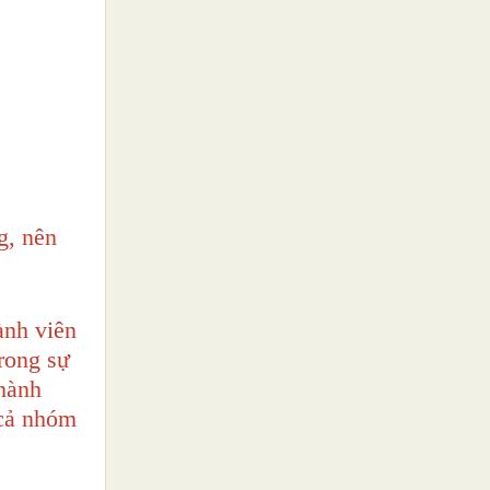
g, nên
ành viên
rong sự
thành
 cả nhóm