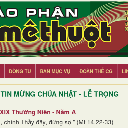
DÒNG TU
BAN MỤC VỤ
ĐOÀN THỂ CG
LI
TIN MỪNG CHÚA NHẬT - LỄ TRỌNG
 XIX Thường Niên - Năm A
, chính Thầy đây, đừng sợ!” (Mt 14,22-33)