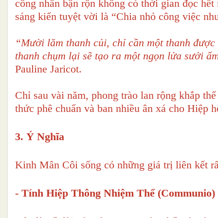
công nhân bận rộn không có thời gian đọc hết 
sáng kiến tuyệt vời là “Chia nhỏ công việc nh
“Mười lăm thanh củi, chỉ cần một thanh được 
thanh chụm lại sẽ tạo ra một ngọn lửa sưởi ấm.
Pauline Jaricot.
Chỉ sau vài năm, phong trào lan rộng khắp t
thức phê chuẩn và ban nhiều ân xá cho Hiệp 
3. Ý Nghĩa
Kinh Mân Côi sống có những giá trị liên kết r
- Tính Hiệp Thông Nhiệm Thể (Communio)