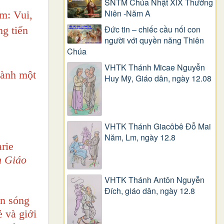
SNTM Chúa Nhật XIX Thường
Niên -Năm A
m: Vui,
Đức tin – chiếc cầu nối con
g tiến
người với quyền năng Thiên
Chúa
VHTK Thánh Micae Nguyễn
hành một
Huy Mỹ, Giáo dân, ngày 12.08
VHTK Thánh Giacôbê Ðỗ Mai
Năm, Lm, ngày 12.8
rie
n Giáo
VHTK Thánh Antôn Nguyễn
Ðích, giáo dân, ngày 12.8
àn sóng
ẻ và giới