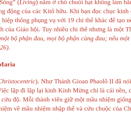
“Sống” (
Living
) nằm ở chỗ chuỗi hạt không làm bằ
ng động của các Kitô hữu. Khi bạn đọc chục kinh
hiệp thông phụng vụ với 19 chi thể khác để tạo 
nh của Giáo hội. Tuy nhiều chi thể nhưng là một T
một bộ phận đau, mọi bộ phận cùng đau; nếu một
26).
Maria
Christocentric
). Như Thánh Gioan Phaolô II đã nó
c lặp đi lặp lại kinh Kính Mừng chỉ là cái nền, c
cố cứu độ. Mỗi thành viên giữ một mầu nhiệm giốn
 niệm về mầu nhiệm nhập thể và cứu chuộc của C