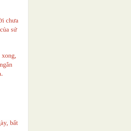
ời chưa
 của sứ
 xong,
 ngắn
a.
ày, bất