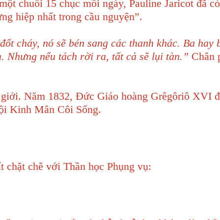
một chuỗi 15 chục mỗi ngày, Pauline Jaricot đã c
ưng hiệp nhất trong cầu nguyện”.
đốt cháy, nó sẽ bén sang các thanh khác. Ba hay 
 Nhưng nếu tách rời ra, tất cả sẽ lụi tàn.”
Chân 
hế giới. Năm 1832, Đức Giáo hoàng Grêgôriô XVI đ
hội Kinh Mân Côi Sống.
ất chặt chẽ với Thần học Phụng vụ: