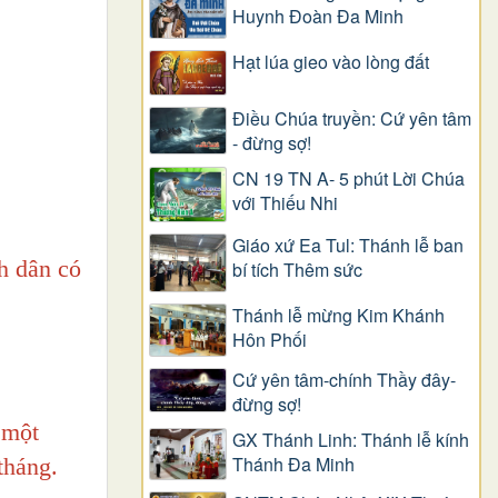
Huynh Đoàn Đa Minh
Hạt lúa gieo vào lòng đất
Điều Chúa truyền: Cứ yên tâm
- đừng sợ!
CN 19 TN A- 5 phút Lời Chúa
với Thiếu Nhi
Giáo xứ Ea Tul: Thánh lễ ban
h dân có
bí tích Thêm sức
Thánh lễ mừng Kim Khánh
Hôn Phối
Cứ yên tâm-chính Thầy đây-
đừng sợ!
 một
GX Thánh Linh: Thánh lễ kính
Thánh Đa Minh
tháng.