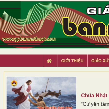
GIỚI THIỆU
GIÁO XỨ
Chúa Nhật
“Cứ yên tâm