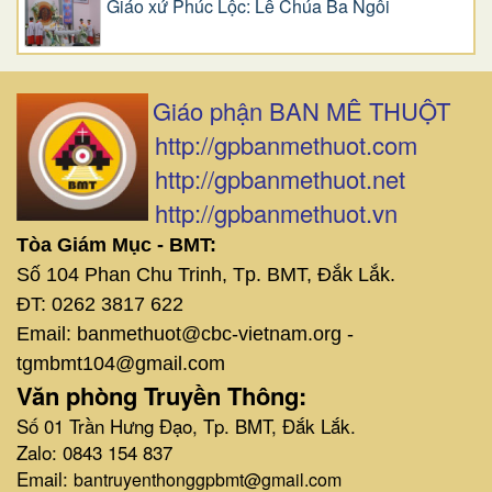
Giáo xứ Phúc Lộc: Lễ Chúa Ba Ngôi
Giáo phận BAN MÊ THUỘT
http://gpbanmethuot.com
http://gpbanmethuot.net
http://gpbanmethuot.vn
Tòa Giám Mục - BMT:
Số 104 Phan Chu Trinh, Tp. BMT, Đắk Lắk.
ĐT: 0262 3817 622
Email: banmethuot@cbc-vietnam.org -
tgmbmt104@gmail.com
Văn phòng Truyền Thông:
Số 01 Trần Hưng Đạo, Tp. BMT, Đắk Lắk.
Zalo: 0843 154 837
Email:
bantruyenthonggpbmt@gmail.com