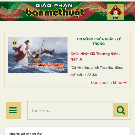
TRANG NHẤT
GIỚI THIỆU
GIÁO XỨ
TIN MỪNG CHÚA NHẬT - LỄ
DÒNG TU
TRỌNG
BAN MỤC VỤ
Chúa Nhật XIX Thường Niên -
Năm A
ĐOÀN THỂ CG
“Cứ yên tâm, chính Thầy đây, đừng
sợ!” (Mt 14,22-33)
LINH MỤC
Đọc các tin khác ➥
ĐIỂM HÀNH HƯƠNG
Người đã mang lấy