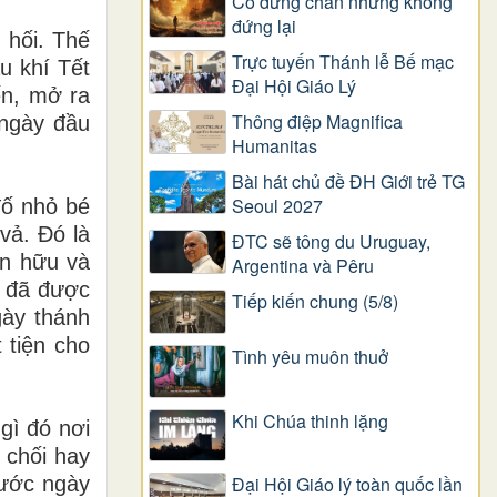
Có dừng chân nhưng không
đứng lại
 hối. Thế
Trực tuyến Thánh lễ Bế mạc
u khí Tết
Đại Hội Giáo Lý
n, mở ra
Thông điệp Magnifica
 ngày đầu
Humanitas
Bài hát chủ đề ĐH Giới trẻ TG
Seoul 2027
đố nhỏ bé
vả. Đó là
ĐTC sẽ tông du Uruguay,
ân hữu và
Argentina và Pêru
ể đã được
Tiếp kiến chung (5/8)
gày thánh
 tiện cho
Tình yêu muôn thuở
Khi Chúa thinh lặng
gì đó nơi
 chối hay
rước ngày
Đại Hội Giáo lý toàn quốc lần