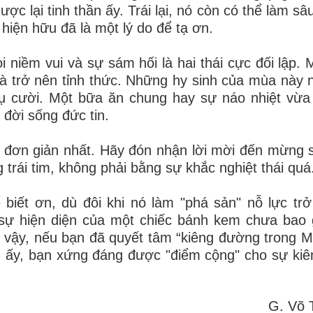
ợc lại tinh thần ấy. Trái lại, nó còn có thể làm s
hiện hữu đã là một lý do để tạ ơn.
 niềm vui và sự sám hối là hai thái cực đối lập.
là trở nên tỉnh thức. Những hy sinh của mùa này
nụ cười. Một bữa ăn chung hay sự náo nhiệt vừa
 đời sống đức tin.
ch đơn giản nhất. Hãy đón nhận lời mời đến mừng s
trái tim, không phải bằng sự khắc nghiệt thái quá
biết ơn, dù đôi khi nó làm "phá sản" nỗ lực tr
 sự hiện diện của một chiếc bánh kem chưa bao
 vậy, nếu bạn đã quyết tâm “kiêng đường trong 
 ấy, bạn xứng đáng được "điểm cộng" cho sự kiên
G. Võ 