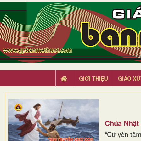
GIỚI THIỆU
GIÁO XỨ
Chúa Nhật
“Cứ yên tâm