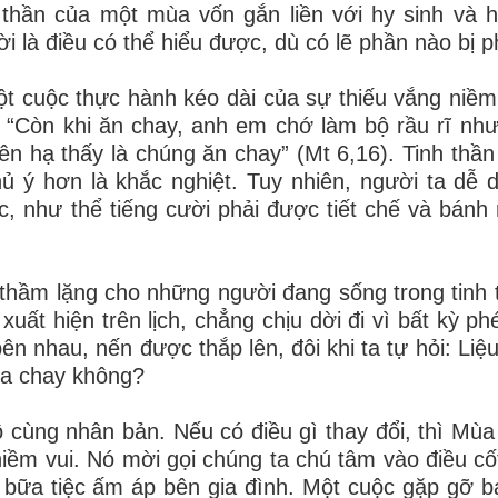
h thần của một mùa vốn gắn liền với hy sinh và
 là điều có thể hiểu được, dù có lẽ phần nào bị p
t cuộc thực hành kéo dài của sự thiếu vắng niềm
: “Còn khi ăn chay, anh em chớ làm bộ rầu rĩ nh
iên hạ thấy là chúng ăn chay” (Mt 6,16). Tinh thầ
 ý hơn là khắc nghiệt. Tuy nhiên, người ta dễ 
 như thể tiếng cười phải được tiết chế và bánh 
thầm lặng cho những người đang sống trong tinh
ất hiện trên lịch, chẳng chịu dời đi vì bất kỳ phé
n nhau, nến được thắp lên, đôi khi ta tự hỏi: Liệu
ùa chay không?
ô cùng nhân bản. Nếu có điều gì thay đổi, thì Mùa
niềm vui. Nó mời gọi chúng ta chú tâm vào điều cốt
t bữa tiệc ấm áp bên gia đình. Một cuộc gặp gỡ b