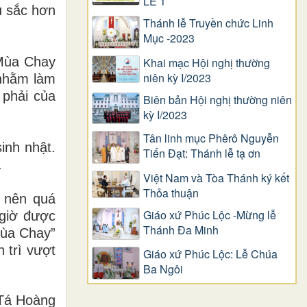
LỄ 1
âu sắc hơn
Thánh lễ Truyền chức Linh
Mục -2023
 Mùa Chay
Khai mạc Hội nghị thường
niên kỳ I/2023
 nhằm làm
 phải của
Biên bản Hội nghị thường niên
kỳ I/2023
Tân linh mục Phêrô Nguyễn
inh nhật.
Tiến Đạt: Thánh lễ tạ ơn
.
Việt Nam và Tòa Thánh ký kết
Thỏa thuận
ở nên quá
Giáo xứ Phúc Lộc -Mừng lễ
 giờ được
Thánh Đa Minh
Mùa Chay”
 trì vượt
Giáo xứ Phúc Lộc: Lễ Chúa
Ba Ngôi
Tá Hoàng