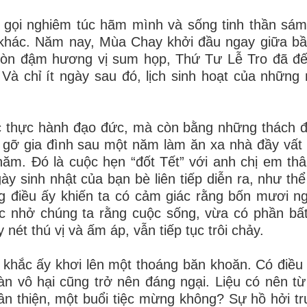
gọi nghiêm túc hãm mình và sống tinh thần sám
t khác. Năm nay, Mùa Chay khởi đầu ngay giữa bầ
còn đậm hương vị sum họp, Thứ Tư Lễ Tro đã đế
Và chỉ ít ngày sau đó, lịch sinh hoạt của những
ác thực hành đạo đức, mà còn bằng những thách 
 gỡ gia đình sau một năm làm ăn xa nhà đầy vất 
ăm. Đó là cuộc hẹn “đốt Tết” với anh chị em th
ày sinh nhật của bạn bè liên tiếp diễn ra, như th
g điều ấy khiến ta có cảm giác rằng bốn mươi n
c nhở chúng ta rằng cuộc sống, vừa có phần bất
ét thú vị và ấm áp, vẫn tiếp tục trôi chảy.
khắc ấy khơi lên một thoáng băn khoăn. Có điều 
n vô hại cũng trở nên đáng ngại. Liệu có nên từ
n thiện, một buổi tiệc mừng không? Sự hồ hởi t