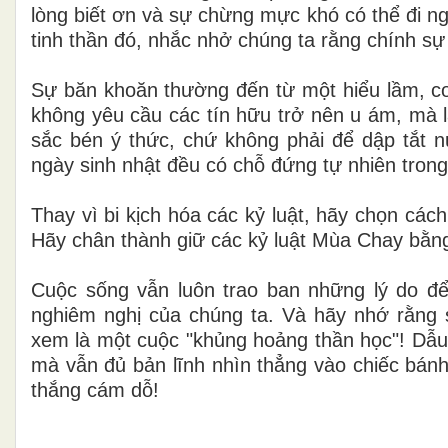
lòng biết ơn và sự chừng mực khó có thể đi ngư
tinh thần đó, nhắc nhở chúng ta rằng chính sự 
Sự băn khoăn thường đến từ một hiểu lầm, coi
không yêu cầu các tín hữu trở nên u ám, mà 
sắc bén ý thức, chứ không phải để dập tắt 
ngày sinh nhật đều có chỗ đứng tự nhiên trong
Thay vì bi kịch hóa các kỷ luật, hãy chọn cá
Hãy chân thành giữ các kỷ luật Mùa Chay bằng 
Cuộc sống vẫn luôn trao ban những lý do để 
nghiêm nghị của chúng ta. Và hãy nhớ rằng
xem là một cuộc "khủng hoảng thần học"! Dẫu
mà vẫn đủ bản lĩnh nhìn thẳng vào chiếc bánh
thắng cám dỗ!