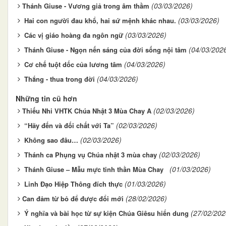
(03/03/2026)
​​​​​​​Thánh Giuse - Vương giả trong âm thầm
(03/03/2026)
Hai con người đau khổ, hai sứ mệnh khác nhau.
(03/03/2026)
Các vị giáo hoàng đa ngôn ngữ
(04/03/202
Thánh Giuse - Ngọn nến sáng của đời sống nội tâm
(04/03/2026)
Cơ chế tuột dốc của lương tâm
(04/03/2026)
Thắng - thua trong đời
Những tin cũ hơn
(02/03/2026)
​​​​​​​Thiếu Nhi VHTK Chúa Nhật 3 Mùa Chay A
(02/03/2026)
“Hãy đến và đối chất với Ta”
(02/03/2026)
Không sao đâu…
(02/03/2026)
Thánh ca Phụng vụ Chúa nhật 3 mùa chay
(01/03/2026)
Thánh Giuse – Mẫu mực tinh thần Mùa Chay
(01/03/2026)
Linh Đạo Hiệp Thông đích thực
(28/02/2026)
​​​​​​​Can đảm từ bỏ để được đổi mới
(27/02/202
Ý nghĩa và bài học từ sự kiện Chúa Giêsu hiển dung