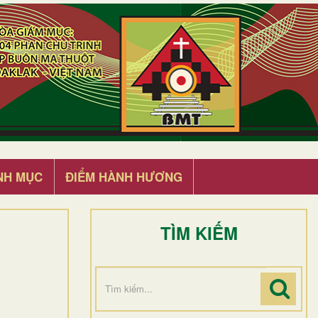
NH MỤC
ĐIỂM HÀNH HƯƠNG
TÌM KIẾM