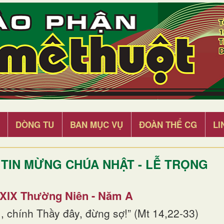
DÒNG TU
BAN MỤC VỤ
ĐOÀN THỂ CG
LI
TIN MỪNG CHÚA NHẬT - LỄ TRỌNG
 XIX Thường Niên - Năm A
, chính Thầy đây, đừng sợ!” (Mt 14,22-33)