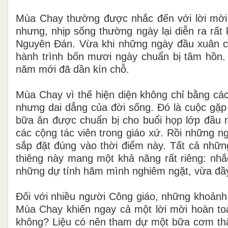
Mùa Chay thường được nhắc đến với lời mời 
nhưng, nhịp sống thường ngày lại diễn ra rấ
Nguyên Đán. Vừa khi những ngày đầu xuân 
hành trình bốn mươi ngày chuẩn bị tâm hồn. 
năm mới đã dần kín chỗ.
Mùa Chay vì thế hiện diện không chỉ bằng c
nhưng dai dẳng của đời sống. Đó là cuộc gặp
bữa ăn được chuẩn bị cho buổi họp lớp đầu n
các cộng tác viên trong giáo xứ. Rồi những ng
sắp đặt đúng vào thời điểm này. Tất cả nhữn
thiêng này mang một khả năng rất riêng: nhắ
những dự tính hãm mình nghiêm ngặt, vừa đầy n
Đối với nhiều người Công giáo, những khoảnh 
Mùa Chay khiến ngay cả một lời mời hoàn toà
không? Liệu có nên tham dự một bữa cơm thâ