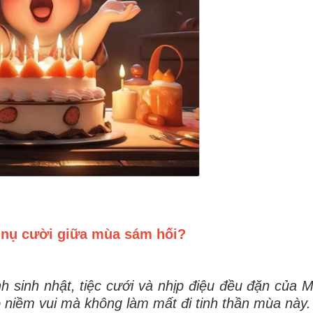
 nụ cười giữa mùa sám hối?
h sinh nhật, tiệc cưới và nhịp điệu đều đặn của 
 niềm vui mà không làm mất đi tinh thần mùa này.