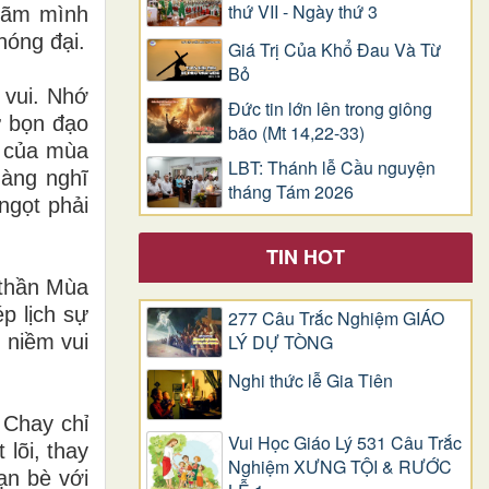
thứ VII - Ngày thứ 3
 hãm mình
hóng đại.
Giá Trị Của Khổ Ðau Và Từ
Bỏ
 vui. Nhớ
Đức tin lớn lên trong giông
ư bọn đạo
bão (Mt 14,22-33)
n của mùa
LBT: Thánh lễ Cầu nguyện
dàng nghĩ
tháng Tám 2026
ngọt phải
TIN HOT
 thần Mùa
p lịch sự
277 Câu Trắc Nghiệm GIÁO
 niềm vui
LÝ DỰ TÒNG
Nghi thức lễ Gia Tiên
 Chay chỉ
Vui Học Giáo Lý 531 Câu Trắc
 lõi, thay
Nghiệm XƯNG TỘI & RƯỚC
ạn bè với