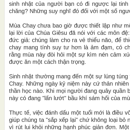
sinh nhật của người bạn có đi ngược lại tin
chăng? Những suy nghĩ đó đối với một số người
Mùa Chay chưa bao giờ được thiết lập như mộ
lại lời của Chúa Giêsu đã nói với các môn đệ
đức giả: chúng làm cho ra vẻ thiểu não, để th
chay mang tính suy tư hơn là ảm đạm, có chủ
rằng mùa này đòi hỏi một sự kìm nén cảm xúc,
được ăn một cách thận trọng.
Sinh nhật thường mang đến một sự lúng túng 
Chay. Những ngày kỷ niệm này cứ thản nhiên xu
thần học nào. Khi mọi người đang quây quần bê
này có đang "lấn lướt" bầu khí sám hối của m
Thực tế, việc đánh dấu một tuổi mới là điều v
giúp chúng ta "sắp xếp lại" chứ không loại bỏ 
vì rút lui khỏi những hạnh phúc giản đơn. Mộ