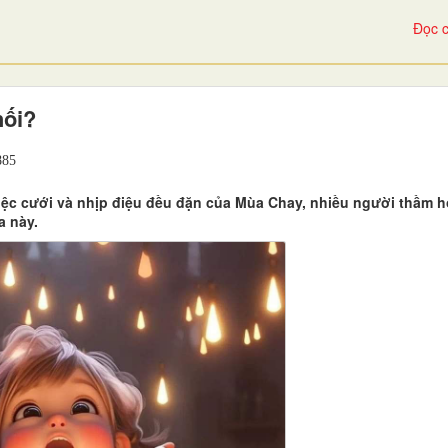
Đọc c
hối?
85
iệc cưới và nhịp điệu đều đặn của Mùa Chay, nhiều người thầm h
a này.