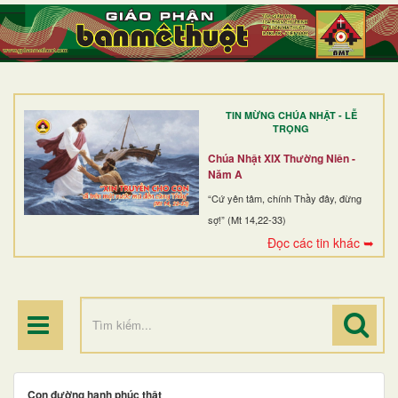
TRANG NHẤT
GIỚI THIỆU
GIÁO XỨ
TIN MỪNG CHÚA NHẬT - LỄ
DÒNG TU
TRỌNG
BAN MỤC VỤ
Chúa Nhật XIX Thường Niên -
Năm A
ĐOÀN THỂ CG
“Cứ yên tâm, chính Thầy đây, đừng
sợ!” (Mt 14,22-33)
LINH MỤC
Đọc các tin khác ➥
ĐIỂM HÀNH HƯƠNG
Con đường hạnh phúc thật