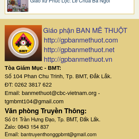
Giáo xứ Phúc Lộc: Lễ Chúa Ba Ngôi
Giáo phận BAN MÊ THUỘT
http://gpbanmethuot.com
http://gpbanmethuot.net
http://gpbanmethuot.vn
Tòa Giám Mục - BMT:
Số 104 Phan Chu Trinh, Tp. BMT, Đắk Lắk.
ĐT: 0262 3817 622
Email: banmethuot@cbc-vietnam.org -
tgmbmt104@gmail.com
Văn phòng Truyền Thông:
Số 01 Trần Hưng Đạo, Tp. BMT, Đắk Lắk.
Zalo: 0843 154 837
Email:
bantruyenthonggpbmt@gmail.com