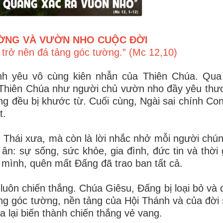
ỜNG VÀ VƯỜN NHO CUỘC ĐỜI
i trở nên đá tảng góc tường.” (Mc 12,10)
ình yêu vô cùng kiên nhẫn của Thiên Chúa. Qua
 Thiên Chúa như người chủ vườn nho đầy yêu thư
hưng đều bị khước từ. Cuối cùng, Ngài sai chính Co
t.
 Thái xưa, mà còn là lời nhắc nhở mỗi người chú
ân: sự sống, sức khỏe, gia đình, đức tin và thời 
 mình, quên mất Đấng đã trao ban tất cả.
 luôn chiến thắng. Chúa Giêsu, Đấng bị loại bỏ và 
ảng góc tường, nền tảng của Hội Thánh và của đời 
a lại biến thành chiến thắng vẻ vang.