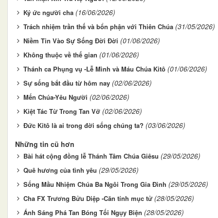
(16/06/2026)
Ký ức người cha
(31/05/2026)
Trách nhiệm trần thế và bổn phận với Thiên Chúa
(01/06/2026)
Niềm Tin Vào Sự Sống Đời Đời
(01/06/2026)
Không thuộc về thế gian
(01/06/2026)
Thánh ca Phụng vụ -Lễ Mình và Máu Chúa Kitô
(02/06/2026)
Sự sống bắt đầu từ hôm nay
(02/06/2026)
Mến Chúa-Yêu Người
(02/06/2026)
Kiệt Tác Từ Trong Tan Vỡ
(03/06/2026)
Đức Kitô là ai trong đời sống chúng ta?
Những tin cũ hơn
(29/05/2026)
Bài hát cộng đồng lễ Thánh Tâm Chúa Giêsu
(29/05/2026)
Quê hương của tình yêu
(29/05/2026)
Sống Mầu Nhiệm Chúa Ba Ngôi Trong Gia Đình
(28/05/2026)
Cha FX Trương Bửu Diệp -Căn tính mục tử
(28/05/2026)
Ánh Sáng Phá Tan Bóng Tối Ngụy Biện