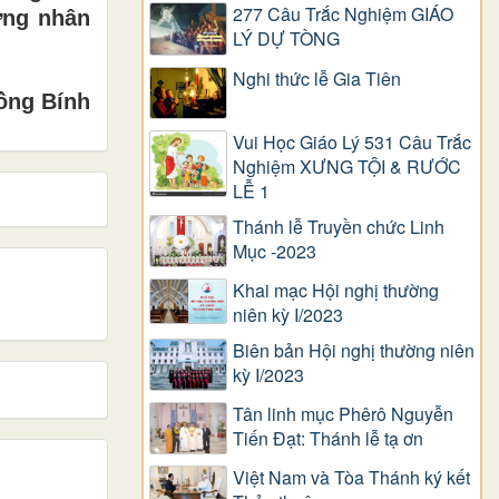
277 Câu Trắc Nghiệm GIÁO
hứng nhân
LÝ DỰ TÒNG
Nghi thức lễ Gia Tiên
ồng Bính
Vui Học Giáo Lý 531 Câu Trắc
Nghiệm XƯNG TỘI & RƯỚC
LỄ 1
Thánh lễ Truyền chức Linh
Mục -2023
Khai mạc Hội nghị thường
niên kỳ I/2023
Biên bản Hội nghị thường niên
kỳ I/2023
Tân linh mục Phêrô Nguyễn
Tiến Đạt: Thánh lễ tạ ơn
Việt Nam và Tòa Thánh ký kết