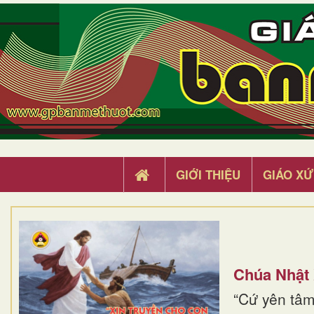
GIỚI THIỆU
GIÁO XỨ
Chúa Nhật
“Cứ yên tâm