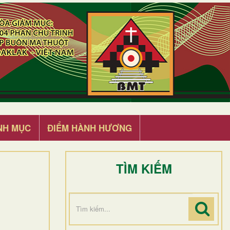
NH MỤC
ĐIỂM HÀNH HƯƠNG
TÌM KIẾM