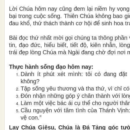
Lời Chúa hôm nay cũng đem lại niềm hy vọng c
bại trong cuộc sống. Thiên Chúa không bao giờ
đau khổ, thử thách thành cơ hội để sinh hoa tr
Bài đọc thứ nhất mời gọi chúng ta thông phần
tin, đạo đức, hiểu biết, tiết độ, kiên nhẫn, l
trái đẹp lòng Chúa mà Ngài đang chờ đợi nơi 
Thực hành sống đạo hôm nay:
Dành ít phút xét mình: tôi có đang đặ
không?
Tập sống yêu thương và tha thứ, vì chỉ c
Đón nhận những góp ý chân thành với lòng
Làm một việc bác ái cụ thể cho người th
Cầu nguyện với tâm tình của Thánh Vịnh:
vệ con.”
Lạy Chúa Giêsu, Chúa là Đá Tảng góc tư