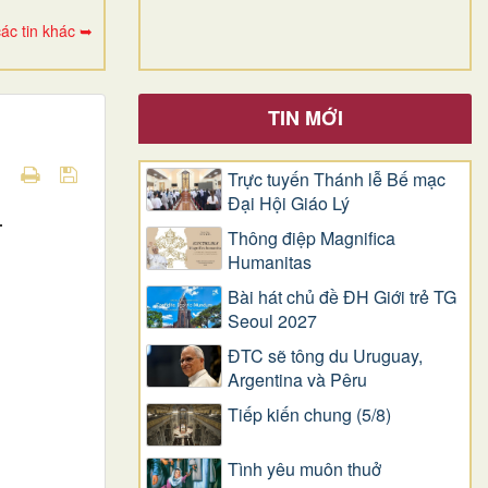
ác tin khác ➥
TIN MỚI
Trực tuyến Thánh lễ Bế mạc
Đại Hội Giáo Lý
.
Thông điệp Magnifica
Humanitas
Bài hát chủ đề ĐH Giới trẻ TG
Seoul 2027
ĐTC sẽ tông du Uruguay,
Argentina và Pêru
Tiếp kiến chung (5/8)
Tình yêu muôn thuở