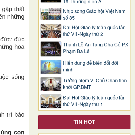
19 Thường niên A
 gặp thất
Nhịp sống Giáo hội Việt Nam
iến những
số 85
Đại Hội Giáo lý toàn quốc lần
thứ VII -Ngày thứ 2
 đức: đức
Thánh Lễ An Táng Cha Cố PX
những hoa
Phạm Bá Lễ
Hiển dung để biến đổi đời
mình
cuộc sống
Tưởng niệm Vị Chủ Chăn tiên
khởi GP.BMT
Đại Hội Giáo lý toàn quốc lần
thứ VII -Ngày thứ 1
h trì bảo
TIN HOT
húng con