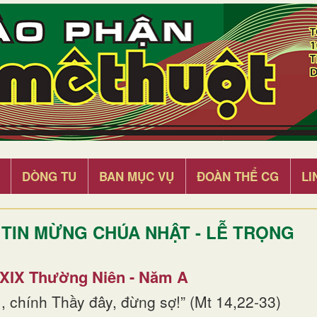
DÒNG TU
BAN MỤC VỤ
ĐOÀN THỂ CG
LI
TIN MỪNG CHÚA NHẬT - LỄ TRỌNG
 XIX Thường Niên - Năm A
, chính Thầy đây, đừng sợ!” (Mt 14,22-33)