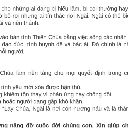
ho những ai đang bị hiểu lầm, bị coi thường hay
 bỏ rơi những ai tín thác nơi Ngài. Ngài có thể b
ái và nên thánh.
 vào bản tính Thiên Chúa bằng việc sống các nhân
òng đạo đức, tình huynh đệ và bác ái. Đó chính là 
mỗi người.
t Chúa làm nền tảng cho mọi quyết định trong 
ó tình yêu mới xóa được hận thù.
 khiêm tốn thay vì phản ứng hay chống đối.
ân hoặc người đang gặp khó khăn.
 “Lạy Chúa, Ngài là nơi con nương náu và là thàn
ờng nâng đỡ cuộc đời chúng con. Xin giúp c