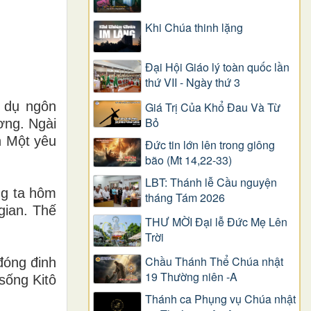
Khi Chúa thinh lặng
Đại Hội Giáo lý toàn quốc lần
thứ VII - Ngày thứ 3
 dụ ngôn
Giá Trị Của Khổ Ðau Và Từ
Bỏ
ơng. Ngài
n Một yêu
Đức tin lớn lên trong giông
bão (Mt 14,22-33)
LBT: Thánh lễ Cầu nguyện
ng ta hôm
tháng Tám 2026
gian. Thế
THƯ MỜI Đại lễ Đức Mẹ Lên
Trời
Chầu Thánh Thể Chúa nhật
đóng đinh
19 Thường niên -A
sống Kitô
Thánh ca Phụng vụ Chúa nhật