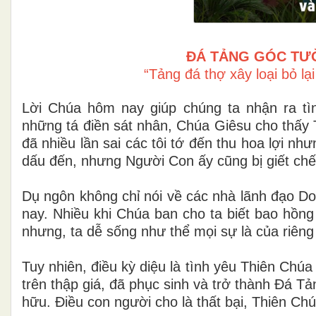
ĐÁ TẢNG GÓC TƯ
“Tảng đá thợ xây loại bỏ lạ
Lời Chúa hôm nay giúp chúng ta nhận ra t
những tá điền sát nhân, Chúa Giêsu cho thấy
đã nhiều lần sai các tôi tớ đến thu hoa lợi n
dấu đến, nhưng Người Con ấy cũng bị giết chế
Dụ ngôn không chỉ nói về các nhà lãnh đạo Do
nay. Nhiều khi Chúa ban cho ta biết bao hồng 
nhưng, ta dễ sống như thể mọi sự là của riêng
Tuy nhiên, điều kỳ diệu là tình yêu Thiên Chúa
trên thập giá, đã phục sinh và trở thành Đá T
hữu. Điều con người cho là thất bại, Thiên Chú