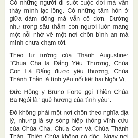
Có những người đi suốt cuộc đời mà vẫn
thấy mình lạc lõng. Có những tâm hồn ở
giữa đám đông mà vẫn cô đơn. Dường
như trong sâu thẳm con người luôn mang
một nỗi nhớ về một nơi chốn bình an mà
mình chưa chạm tới.
Theo tư tưởng của Thánh Augustine:
"Chúa Cha là Đấng Yêu Thương, Chúa
Con Là Đấng đ
ược yêu thương, Chúa
Thánh Thần là t
ình
yêu nối kêt hai Ngôi Vị,
Đ
ức
Hồng y Bruno Forte gọi Thiên Chúa
Ba Ngôi là “quê hương của tình yêu”.
Đó không phải một nơi chốn theo nghĩa địa
lý, nhưng là sự sống hiệp thông vĩnh cửu
của Chúa Cha, Chúa Con và Chúa Thánh
Thần. Thiên Chúa không cô độc. Ngay nơi