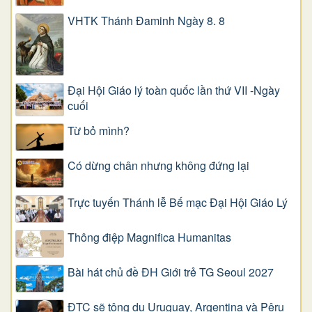
VHTK Thánh Đaminh Ngày 8. 8
Đại Hội Giáo lý toàn quốc lần thứ VII -Ngày
cuối
Từ bỏ mình?
Có dừng chân nhưng không đứng lại
Trực tuyến Thánh lễ Bế mạc Đại Hội Giáo Lý
Thông điệp Magnifica Humanitas
Bài hát chủ đề ĐH Giới trẻ TG Seoul 2027
ĐTC sẽ tông du Uruguay, Argentina và Pêru