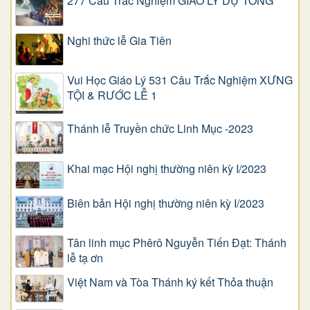
277 Câu Trắc Nghiệm GIÁO LÝ DỰ TÒNG
Nghi thức lễ Gia Tiên
Vui Học Giáo Lý 531 Câu Trắc Nghiệm XƯNG
TỘI & RƯỚC LỄ 1
Thánh lễ Truyền chức Linh Mục -2023
Khai mạc Hội nghị thường niên kỳ I/2023
Biên bản Hội nghị thường niên kỳ I/2023
Tân linh mục Phêrô Nguyễn Tiến Đạt: Thánh
lễ tạ ơn
Việt Nam và Tòa Thánh ký kết Thỏa thuận