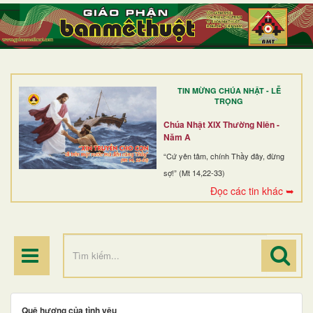
TRANG NHẤT
GIỚI THIỆU
GIÁO XỨ
TIN MỪNG CHÚA NHẬT - LỄ
DÒNG TU
TRỌNG
BAN MỤC VỤ
Chúa Nhật XIX Thường Niên -
Năm A
ĐOÀN THỂ CG
“Cứ yên tâm, chính Thầy đây, đừng
sợ!” (Mt 14,22-33)
LINH MỤC
Đọc các tin khác ➥
ĐIỂM HÀNH HƯƠNG
Quê hương của tình yêu