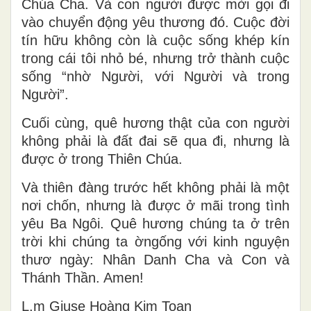
Chúa Cha. Và con người được mời gọi đi
vào chuyển động yêu thương đó. Cuộc đời
tín hữu không còn là cuộc sống khép kín
trong cái tôi nhỏ bé, nhưng trở thành cuộc
sống “nhờ Người, với Người và trong
Người”.
Cuối cùng, quê hương thật của con người
không phải là đất đai sẽ qua đi, nhưng là
được ở trong Thiên Chúa.
Và thiên đàng trước hết không phải là một
nơi chốn, nhưng là được ở mãi trong tình
yêu Ba Ngôi.
Qu
ê h
ương chúng ta ở trên
trời khi ch
úng ta
ờngống với kinh nguyện
thươ ngày: Nhân Danh Cha và Con và
Thánh Thần
. Am
en!
L.m Gi
use Ho
àng Kim Toan