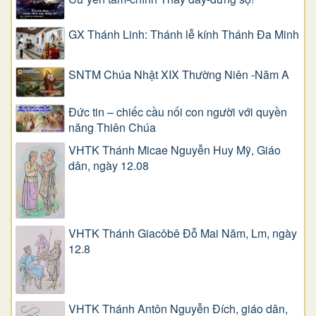
GX Thánh Linh: Thánh lễ kính Thánh Đa Minh
SNTM Chúa Nhật XIX Thường Niên -Năm A
Đức tin – chiếc cầu nối con người với quyền
năng Thiên Chúa
VHTK Thánh Micae Nguyễn Huy Mỹ, Giáo
dân, ngày 12.08
VHTK Thánh Giacôbê Ðỗ Mai Năm, Lm, ngày
12.8
VHTK Thánh Antôn Nguyễn Ðích, giáo dân,