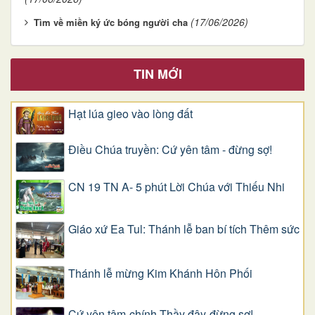
(17/06/2026)
Tìm về miền ký ức bóng người cha
TIN MỚI
Hạt lúa gieo vào lòng đất
Điều Chúa truyền: Cứ yên tâm - đừng sợ!
CN 19 TN A- 5 phút Lời Chúa với Thiếu Nhi
Giáo xứ Ea Tul: Thánh lễ ban bí tích Thêm sức
Thánh lễ mừng Kim Khánh Hôn Phối
Cứ yên tâm-chính Thầy đây-đừng sợ!