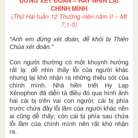
ĐỪNG XÉT ĐOÁN – HÃY NHÌN LẠI
CHÍNH MÌNH
(Thứ Hai tuần 12 Thường niên năm II – Mt
7,1-5)
“Anh em đừng xét đoán, để khỏi bị Thiên
Chúa xét đoán.”
Con người thường có một khuynh hướng
rất lạ: dễ nhìn thấy lỗi của người khác
nhưng lại khó nhận ra những thiếu sót của
chính mình. Nhà hiền triết Hy Lạp
Xénophon đã diễn tả điều đó qua hình ảnh
hai cái bị trên vai con người: cái bị phía
trước chứa đầy lỗi lầm của người khác nên
ai cũng dễ thấy; còn cái bị phía sau chứa
lỗi lầm của chính mình nên rất khó nhận
ra.