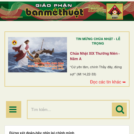
TRANG NHẤT
GIỚI THIỆU
GIÁO XỨ
TIN MỪNG CHÚA NHẬT - LỄ
DÒNG TU
TRỌNG
BAN MỤC VỤ
Chúa Nhật XIX Thường Niên -
Năm A
ĐOÀN THỂ CG
“Cứ yên tâm, chính Thầy đây, đừng
sợ!” (Mt 14,22-33)
LINH MỤC
Đọc các tin khác ➥
ĐIỂM HÀNH HƯƠNG
Đừng xét đoán-hãy nhìn lại chính mình