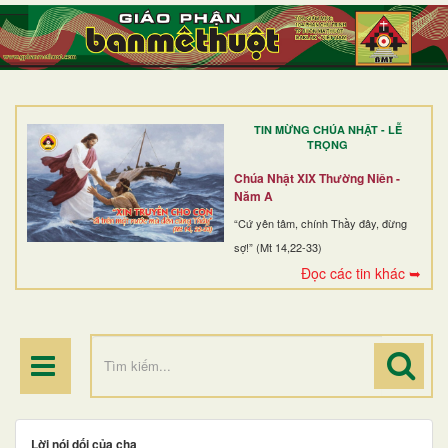
TRANG NHẤT
GIỚI THIỆU
GIÁO XỨ
TIN MỪNG CHÚA NHẬT - LỄ
DÒNG TU
TRỌNG
BAN MỤC VỤ
Chúa Nhật XIX Thường Niên -
Năm A
ĐOÀN THỂ CG
“Cứ yên tâm, chính Thầy đây, đừng
sợ!” (Mt 14,22-33)
LINH MỤC
Đọc các tin khác ➥
ĐIỂM HÀNH HƯƠNG
Lời nói dối của cha