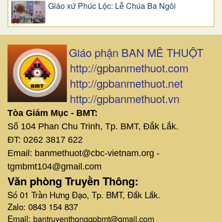
Giáo xứ Phúc Lộc: Lễ Chúa Ba Ngôi
Giáo phận BAN MÊ THUỘT
http://gpbanmethuot.com
http://gpbanmethuot.net
http://gpbanmethuot.vn
Tòa Giám Mục - BMT:
Số 104 Phan Chu Trinh, Tp. BMT, Đắk Lắk.
ĐT: 0262 3817 622
Email: banmethuot@cbc-vietnam.org -
tgmbmt104@gmail.com
Văn phòng Truyền Thông:
Số 01 Trần Hưng Đạo, Tp. BMT, Đắk Lắk.
Zalo: 0843 154 837
Email:
bantruyenthonggpbmt@gmail.com