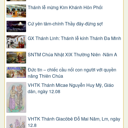
Thánh lễ mừng Kim Khánh Hôn Phối
Cứ yên tâm-chính Thầy đây-đừng sợ!
GX Thánh Linh: Thánh lễ kính Thánh Đa Minh
SNTM Chúa Nhật XIX Thường Niên -Năm A
Đức tin – chiếc cầu nối con người với quyền
năng Thiên Chúa
VHTK Thánh Micae Nguyễn Huy Mỹ, Giáo
dân, ngày 12.08
VHTK Thánh Giacôbê Ðỗ Mai Năm, Lm, ngày
12.8