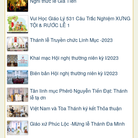
Nghi thức lễ Gia Tiên
Vui Học Giáo Lý 531 Câu Trắc Nghiệm XƯNG
TỘI & RƯỚC LỄ 1
Thánh lễ Truyền chức Linh Mục -2023
Khai mạc Hội nghị thường niên kỳ I/2023
Biên bản Hội nghị thường niên kỳ I/2023
Tân linh mục Phêrô Nguyễn Tiến Đạt: Thánh
lễ tạ ơn
Việt Nam và Tòa Thánh ký kết Thỏa thuận
Giáo xứ Phúc Lộc -Mừng lễ Thánh Đa Minh