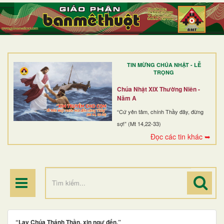
TRANG NHẤT
GIỚI THIỆU
GIÁO XỨ
TIN MỪNG CHÚA NHẬT - LỄ
DÒNG TU
TRỌNG
BAN MỤC VỤ
Chúa Nhật XIX Thường Niên -
Năm A
ĐOÀN THỂ CG
“Cứ yên tâm, chính Thầy đây, đừng
sợ!” (Mt 14,22-33)
LINH MỤC
Đọc các tin khác ➥
ĐIỂM HÀNH HƯƠNG
“Lạy Chúa Thánh Thần, xin ngự đến.”