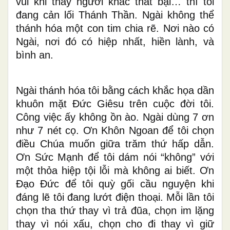
vui khi thấy người khác thất bại… thì tôi
đang cản lối Thánh Thần. Ngài không thể
thánh hóa một con tim chia rẽ. Nơi nào có
Ngài, nơi đó có hiệp nhất, hiền lành, và
bình an.
Ngài thánh hóa tôi bằng cách khắc họa dần
khuôn mặt Đức Giêsu trên cuộc đời tôi.
Công việc ấy không ồn ào. Ngài dùng 7 ơn
như 7 nét cọ. Ơn Khôn Ngoan để tôi chọn
điều Chúa muốn giữa trăm thứ hấp dẫn.
Ơn Sức Mạnh để tôi dám nói “không” với
một thỏa hiệp tội lỗi mà không ai biết. Ơn
Đạo Đức để tôi quỳ gối cầu nguyện khi
đáng lẽ tôi đang lướt điện thoại. Mỗi lần tôi
chọn tha thứ thay vì trả đũa, chọn im lặng
thay vì nói xấu, chọn cho đi thay vì giữ