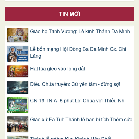
TIN MỚI
Giáo họ Trinh Vương: Lễ kính Thánh Đa Minh
Lễ bổn mạng Hội Dòng Ba Đa Minh Gx. Chi
Lăng
Hạt lúa gieo vào lòng đất
Điều Chúa truyền: Cứ yên tâm - đừng sợ!
CN 19 TN A- 5 phút Lời Chúa với Thiếu Nhi
Giáo xứ Ea Tul: Thánh lễ ban bí tích Thêm sức
Thánh lễ mừng Kim Khánh Hôn Phối