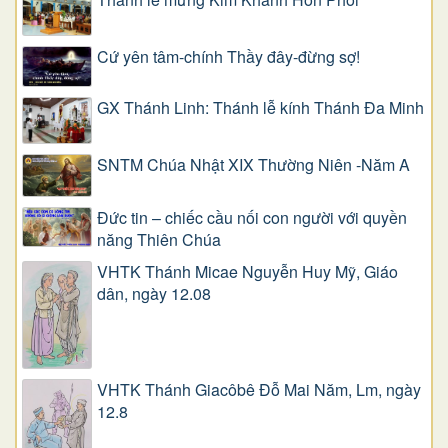
Cứ yên tâm-chính Thầy đây-đừng sợ!
GX Thánh Linh: Thánh lễ kính Thánh Đa Minh
SNTM Chúa Nhật XIX Thường Niên -Năm A
Đức tin – chiếc cầu nối con người với quyền
năng Thiên Chúa
VHTK Thánh Micae Nguyễn Huy Mỹ, Giáo
dân, ngày 12.08
VHTK Thánh Giacôbê Ðỗ Mai Năm, Lm, ngày
12.8