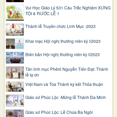
Vui Học Giáo Lý 531 Câu Trắc Nghiệm XƯNG
TỘI & RƯỚC LỄ 1
Thánh lễ Truyền chức Linh Mục -2023
Khai mạc Hội nghị thường niên kỳ I/2023
Biên bản Hội nghị thường niên kỳ I/2023
Tân linh mục Phêrô Nguyễn Tiến Đạt: Thánh
lễ tạ ơn
Việt Nam và Tòa Thánh ký kết Thỏa thuận
Giáo xứ Phúc Lộc -Mừng lễ Thánh Đa Minh
Giáo xứ Phúc Lộc: Lễ Chúa Ba Ngôi