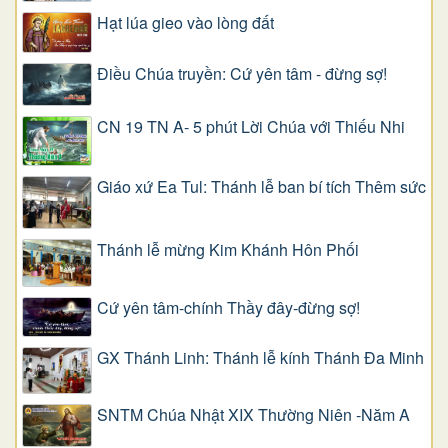
Hạt lúa gieo vào lòng đất
Điều Chúa truyền: Cứ yên tâm - đừng sợ!
CN 19 TN A- 5 phút Lời Chúa với Thiếu Nhi
Giáo xứ Ea Tul: Thánh lễ ban bí tích Thêm sức
Thánh lễ mừng Kim Khánh Hôn Phối
Cứ yên tâm-chính Thầy đây-đừng sợ!
GX Thánh Linh: Thánh lễ kính Thánh Đa Minh
SNTM Chúa Nhật XIX Thường Niên -Năm A