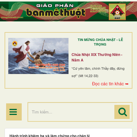
TRANG NHẤT
GIỚI THIỆU
GIÁO XỨ
TIN MỪNG CHÚA NHẬT - LỄ
DÒNG TU
TRỌNG
BAN MỤC VỤ
Chúa Nhật XIX Thường Niên -
Năm A
ĐOÀN THỂ CG
“Cứ yên tâm, chính Thầy đây, đừng
sợ!” (Mt 14,22-33)
LINH MỤC
Đọc các tin khác ➥
ĐIỂM HÀNH HƯƠNG
Hành trình khiêm hạ và làm chứng cho chân lý