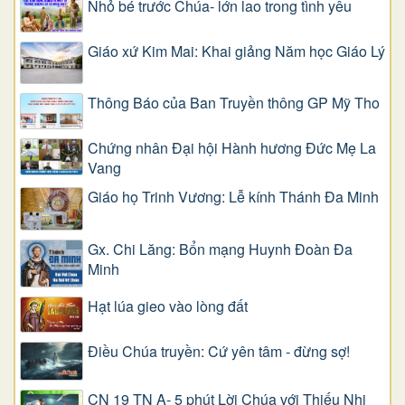
Nhỏ bé trước Chúa- lớn lao trong tình yêu
Giáo xứ Kim Mai: Khai giảng Năm học Giáo Lý
Thông Báo của Ban Truyền thông GP Mỹ Tho
Chứng nhân Đại hội Hành hương Đức Mẹ La
Vang
Giáo họ Trinh Vương: Lễ kính Thánh Đa Minh
Gx. Chi Lăng: Bổn mạng Huynh Đoàn Đa
Minh
Hạt lúa gieo vào lòng đất
Điều Chúa truyền: Cứ yên tâm - đừng sợ!
CN 19 TN A- 5 phút Lời Chúa với Thiếu Nhi