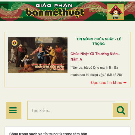
TRANG NHẤT
GIỚI THIỆU
GIÁO XỨ
TIN MỪNG CHÚA NHẬT - LỄ
DÒNG TU
TRỌNG
BAN MỤC VỤ
Chúa Nhật XX Thường Niên -
Năm A
ĐOÀN THỂ CG
“Này bà, bà có lòng mạnh tin. Bà
muốn sao thì được vậy.” (Mt 15,28)
LINH MỤC
Đọc các tin khác ➥
ĐIỂM HÀNH HƯƠNG
Sống trong sạch và tín trung từ trong tâm hồn