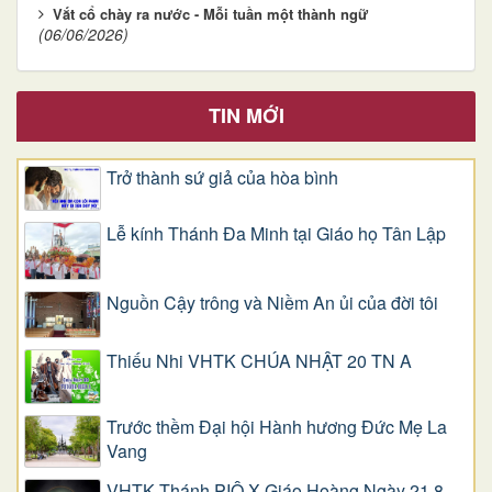
Vắt cổ chày ra nước - Mỗi tuần một thành ngữ
(06/06/2026)
TIN MỚI
Trở thành sứ giả của hòa bình
Lễ kính Thánh Đa Minh tại Giáo họ Tân Lập
Nguồn Cậy trông và Niềm An ủi của đời tôi
Thiếu Nhi VHTK CHÚA NHẬT 20 TN A
Trước thềm Đại hội Hành hương Đức Mẹ La
Vang
VHTK Thánh PIÔ X Giáo Hoàng Ngày 21.8