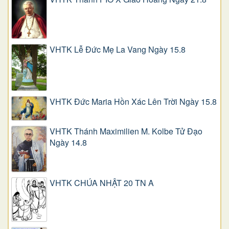
VHTK Lễ Đức Mẹ La Vang Ngày 15.8
VHTK Đức Maria Hồn Xác Lên Trời Ngày 15.8
VHTK Thánh Maximilien M. Kolbe Tử Đạo
Ngày 14.8
VHTK CHÚA NHẬT 20 TN A