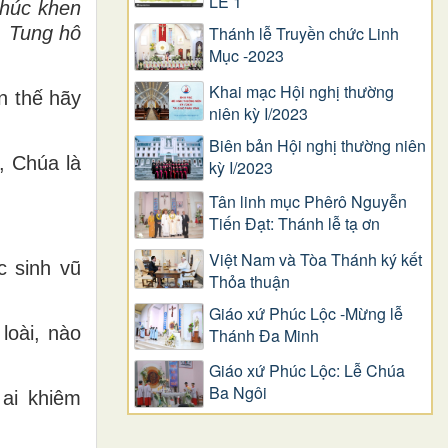
LỄ 1
chúc khen
Thánh lễ Truyền chức Linh
. Tung hô
Mục -2023
Khai mạc Hội nghị thường
n thế hãy
niên kỳ I/2023
Biên bản Hội nghị thường niên
, Chúa là
kỳ I/2023
Tân linh mục Phêrô Nguyễn
Tiến Đạt: Thánh lễ tạ ơn
Việt Nam và Tòa Thánh ký kết
c sinh vũ
Thỏa thuận
Giáo xứ Phúc Lộc -Mừng lễ
loài, nào
Thánh Đa Minh
Giáo xứ Phúc Lộc: Lễ Chúa
Ba Ngôi
ai khiêm