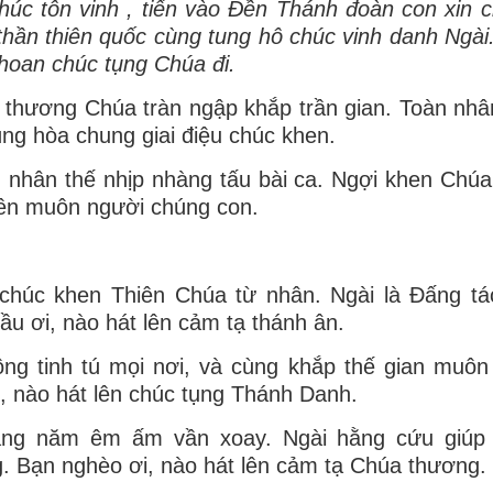
úc tôn vinh , tiến vào Đền Thánh đoàn con xin 
 thần thiên quốc cùng tung hô chúc vinh danh Ngài
 hoan chúc tụng Chúa đi.
h thương Chúa tràn ngập khắp trần gian. Toàn nhâ
ng hòa chung giai điệu chúc khen.
n nhân thế nhịp nhàng tấu bài ca. Ngợi khen Chúa
nên muôn người chúng con.
chúc khen Thiên Chúa từ nhân. Ngài là Đấng tá
u ơi, nào hát lên cảm tạ thánh ân.
sông tinh tú mọi nơi, và cùng khắp thế gian muôn 
i, nào hát lên chúc tụng Thánh Danh.
háng năm êm ấm vần xoay. Ngài hằng cứu giúp 
. Bạn nghèo ơi, nào hát lên cảm tạ Chúa thương.