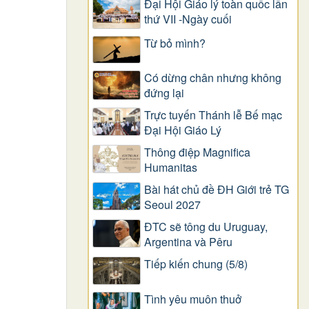
Đại Hội Giáo lý toàn quốc lần
thứ VII -Ngày cuối
Từ bỏ mình?
Có dừng chân nhưng không
đứng lại
Trực tuyến Thánh lễ Bế mạc
Đại Hội Giáo Lý
Thông điệp Magnifica
Humanitas
Bài hát chủ đề ĐH Giới trẻ TG
Seoul 2027
ĐTC sẽ tông du Uruguay,
Argentina và Pêru
Tiếp kiến chung (5/8)
Tình yêu muôn thuở