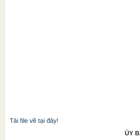
Tải file về tại đây!
ỦY 