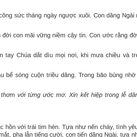
o công sức tháng ngày ngược xuôi. Con dâng Ngài
 đời con mãi vững niềm cậy tin. Con ước rằng đờ
n tay Chúa dắt dìu mọi nơi, khi mưa chiều và t
 dâu bể sóng cuộn triều dâng. Trong bão bùng nh
thơm với từng ước mơ. Xin kết hiệp trong lễ d
c hồn với trái tim hèn. Tựa như nến cháy, tình yê
ắt, pha lẫn tiếng cười, con tiến dâng Ngài, tựa nh