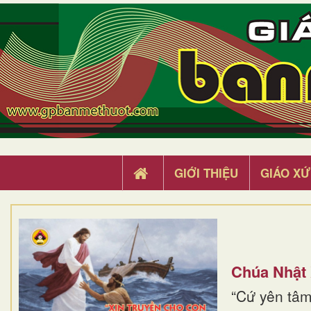
GIỚI THIỆU
GIÁO XỨ
Chúa Nhật
“Cứ yên tâm