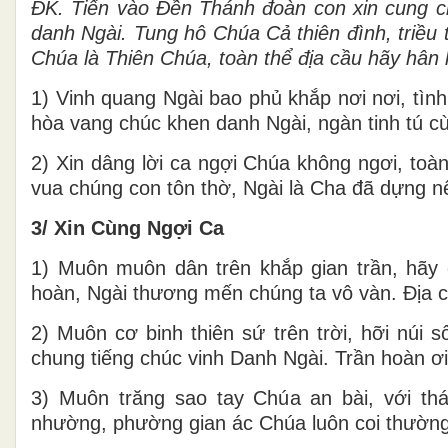
ĐK.
Tiến vào Đền Thánh đoàn con xin cung ch
danh Ngài. Tung hô Chúa Cả thiên đình, triều
Chúa là Thiên Chúa, toàn thể địa cầu hãy hân
1) Vinh quang Ngài bao phủ khắp nơi nơi, tìn
hòa vang chúc khen danh Ngài, ngàn tinh tú cù
2) Xin dâng lời ca ngợi Chúa không ngơi, toà
vua chúng con tôn thờ, Ngài là Cha đã dựng 
3/ Xin Cùng Ngợi Ca
1) Muôn muôn dân trên khắp gian trần, hãy 
hoàn, Ngài thương mến chúng ta vô vàn. Địa cầ
2) Muôn cơ binh thiên sứ trên trời, hỡi núi 
chung tiếng chúc vinh Danh Ngài. Trần hoàn ơ
3) Muôn trăng sao tay Chúa an bài, với t
nhường, phường gian ác Chúa luôn coi thường