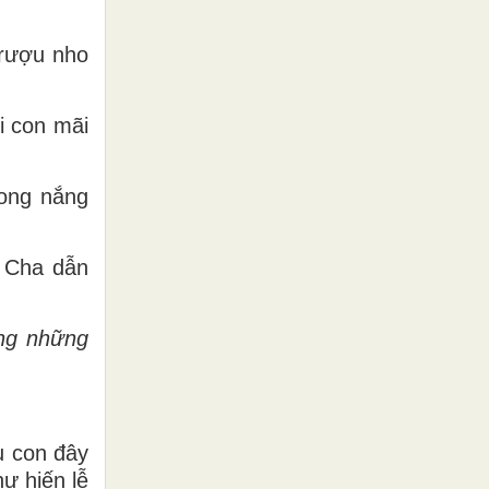
 rượu nho
i con mãi
rong nắng
ờ Cha dẫn
âng những
u con đây
ư hiến lễ