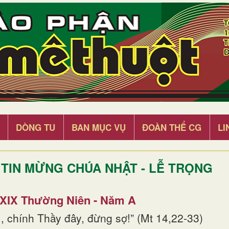
DÒNG TU
BAN MỤC VỤ
ĐOÀN THỂ CG
LI
TIN MỪNG CHÚA NHẬT - LỄ TRỌNG
 XIX Thường Niên - Năm A
, chính Thầy đây, đừng sợ!” (Mt 14,22-33)