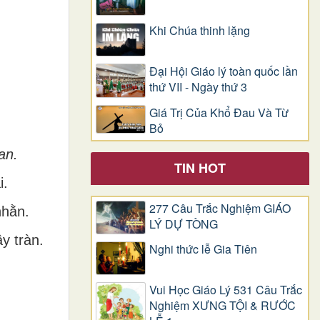
Khi Chúa thinh lặng
Đại Hội Giáo lý toàn quốc lần
thứ VII - Ngày thứ 3
Giá Trị Của Khổ Ðau Và Từ
Bỏ
an.
TIN HOT
i.
277 Câu Trắc Nghiệm GIÁO
nhằn.
LÝ DỰ TÒNG
y tràn.
Nghi thức lễ Gia Tiên
Vui Học Giáo Lý 531 Câu Trắc
Nghiệm XƯNG TỘI & RƯỚC