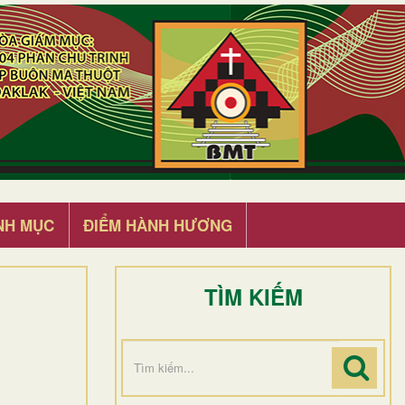
NH MỤC
ĐIỂM HÀNH HƯƠNG
TÌM KIẾM