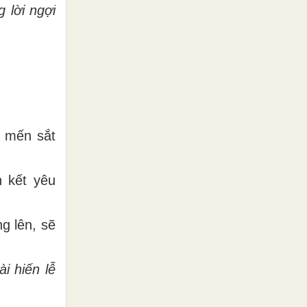
 lời ngợi
g mến sắt
n kết yêu
g lên, sẽ
i hiến lễ