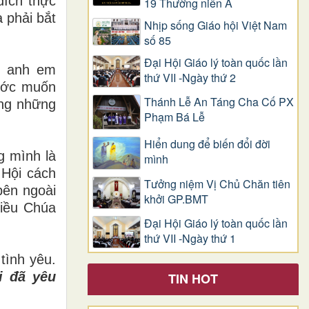
đích thực
19 Thường niên A
à phải bắt
Nhịp sống Giáo hội Việt Nam
số 85
Đại Hội Giáo lý toàn quốc lần
ạm anh em
thứ VII -Ngày thứ 2
 ước muốn
Thánh Lễ An Táng Cha Cố PX
ằng những
Phạm Bá Lễ
Hiển dung để biến đổi đời
g mình là
mình
 Hội cách
Tưởng niệm Vị Chủ Chăn tiên
bên ngoài
khởi GP.BMT
điều Chúa
Đại Hội Giáo lý toàn quốc lần
thứ VII -Ngày thứ 1
tình yêu.
i đã yêu
TIN HOT