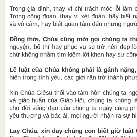
Trong gia đình, thay vì chỉ trách móc lỗi lầ
Trong cộng đoàn, thay vì xét đoán, hãy biết n
và vô cảm, hãy biết quan tâm đến những người
Đồng thời, Chúa cũng mời gọi chúng ta th
nguyện, bố thí hay phục vụ sẽ trở nên đẹp l
chứ không nhằm tìm kiếm lời khen hay sự côn
Lề luật của Chúa không phải là gánh nặng
hiện trong tình yêu, các giới răn trở thành p
Xin Chúa Giêsu thổi vào tâm hồn chúng ta ngọ
và giáo huấn của Giáo Hội, chúng ta không là
cho đời sống đạo của chúng ta ngày càng p
yêu thương và bác ái, mọi người nhận ra sự hi
Lạy Chúa, xin dạy chúng con biết giữ luật