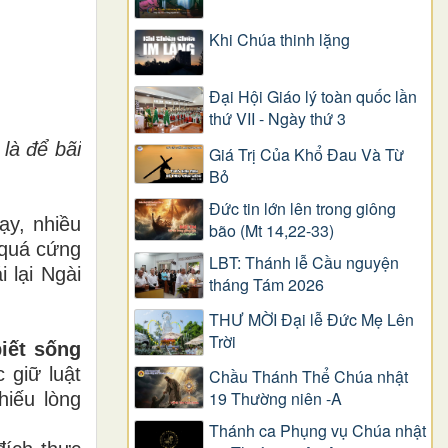
Khi Chúa thinh lặng
Đại Hội Giáo lý toàn quốc lần
thứ VII - Ngày thứ 3
là để bãi
Giá Trị Của Khổ Ðau Và Từ
Bỏ
Đức tin lớn lên trong giông
ạy, nhiều
bão (Mt 14,22-33)
 quá cứng
LBT: Thánh lễ Cầu nguyện
 lại Ngài
tháng Tám 2026
THƯ MỜI Đại lễ Đức Mẹ Lên
Trời
iết sống
 giữ luật
Chầu Thánh Thể Chúa nhật
19 Thường niên -A
hiếu lòng
Thánh ca Phụng vụ Chúa nhật