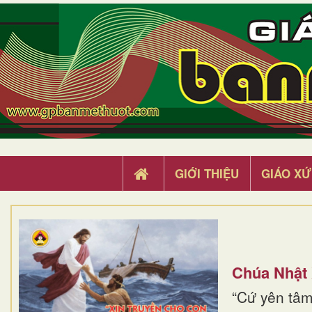
GIỚI THIỆU
GIÁO XỨ
Chúa Nhật
“Cứ yên tâm