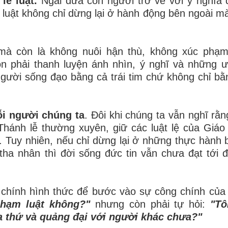
lề luật.
Ngài đưa con người trở về với ý nghĩa 
iữ luật không chỉ dừng lại ở hành động bên ngoài m
, mà còn là không nuôi hận thù, không xúc ph
òn phải thanh luyện ánh nhìn, ý nghĩ và những
gười sống đạo bằng cả trái tim chứ không chỉ b
i người chúng ta
. Đôi khi chúng ta vẫn nghĩ rằn
hánh lễ thường xuyên, giữ các luật lệ của Giáo
t. Tuy nhiên, nếu chỉ dừng lại ở những thực hành 
ha nhân thì đời sống đức tin vẫn chưa đạt tới 
 chính hình thức để bước vào sự công chính của 
phạm luật không?"
nhưng còn phải tự hỏi:
"Tô
ha thứ và quảng đại với người khác chưa?"