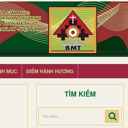
NH MỤC
ĐIỂM HÀNH HƯƠNG
TÌM KIẾM