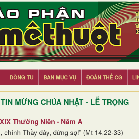
DÒNG TU
BAN MỤC VỤ
ĐOÀN THỂ CG
LI
TIN MỪNG CHÚA NHẬT - LỄ TRỌNG
 XIX Thường Niên - Năm A
, chính Thầy đây, đừng sợ!” (Mt 14,22-33)