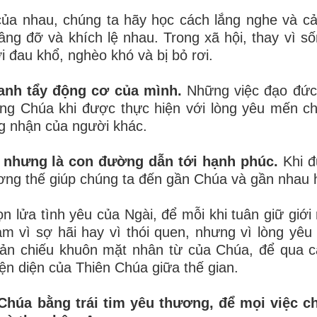
m của nhau, chúng ta hãy học cách lắng nghe và c
âng đỡ và khích lệ nhau. Trong xã hội, thay vì số
 đau khổ, nghèo khó và bị bỏ rơi.
anh tẩy động cơ của mình.
Những việc đạo đức
òng Chúa khi được thực hiện với lòng yêu mến c
g nhận của người khác.
, nhưng là con đường dẫn tới hạnh phúc.
Khi đ
hương thế giúp chúng ta đến gần Chúa và gần nhau 
n lửa tình yêu của Ngài, để mỗi khi tuân giữ giới
m vì sợ hãi hay vì thói quen, nhưng vì lòng yêu
hản chiếu khuôn mặt nhân từ của Chúa, để qua 
ện diện của Thiên Chúa giữa thế gian.
 Chúa bằng trái tim yêu thương, để mọi việc 