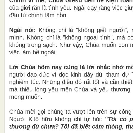
Chính vì thế, Chúa Giêsu đến để kiện toàn 
của giới răn là tình yêu. Ngài dạy rằng việc g
đầu từ chính tâm hồn.
Ngài nói:
Không chỉ là "không giết người"
mình
.
Không chỉ là "không ngoại tình", mà c
không trong sạch. Như vậy, Chúa muốn con n
việc làm bề ngoài.
Lời Chúa hôm nay cũng là lời nhắc nhở mỗ
người đạo đức vì đọc kinh đầy đủ, tham dự T
nghiêm túc. Những điều đó rất tốt và cần thiế
mà thiếu lòng yêu mến Chúa và yêu thương t
mong muốn.
Chúa mời gọi chúng ta vượt lên trên sự công
Người Kitô hữu không chỉ tự hỏi:
"
Tôi có 
thương đủ chưa?
Tôi đã biết cảm thông, t