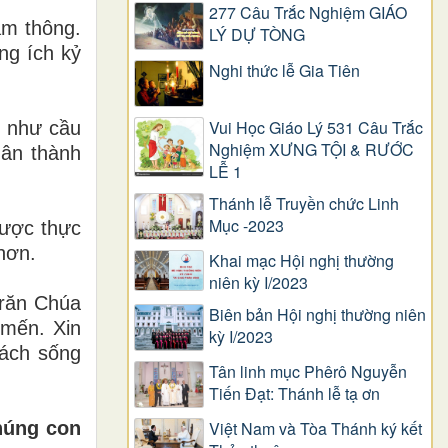
277 Câu Trắc Nghiệm GIÁO
ảm thông.
LÝ DỰ TÒNG
ng ích kỷ
Nghi thức lễ Gia Tiên
Vui Học Giáo Lý 531 Câu Trắc
 như cầu
Nghiệm XƯNG TỘI & RƯỚC
hân thành
LỄ 1
Thánh lễ Truyền chức Linh
Mục -2023
ược thực
hơn.
Khai mạc Hội nghị thường
niên kỳ I/2023
 răn Chúa
Biên bản Hội nghị thường niên
 mến. Xin
kỳ I/2023
cách sống
Tân linh mục Phêrô Nguyễn
Tiến Đạt: Thánh lễ tạ ơn
chúng con
Việt Nam và Tòa Thánh ký kết