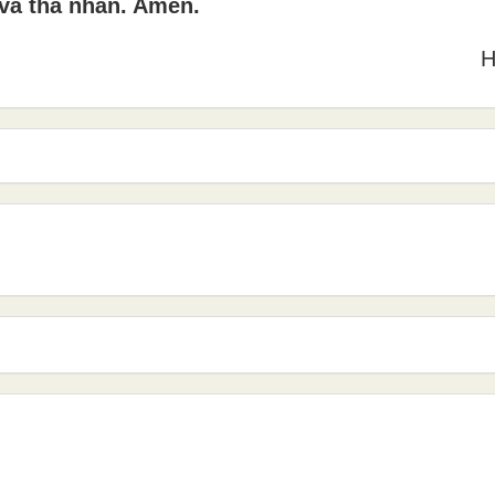
 và tha nhân. Amen.
H