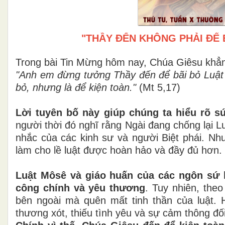
"THẦY ĐẾN KHÔNG PHẢI ĐỂ B
Trong bài Tin Mừng hôm nay, Chúa Giêsu khẳn
"Anh em đừng tưởng Thầy đến để bãi bỏ Luật 
bỏ, nhưng là để kiện toàn."
(Mt 5,17)
Lời tuyên bố này giúp chúng ta hiểu rõ 
người thời đó nghĩ rằng Ngài đang chống lại 
nhắc của các kinh sư và người Biệt phái. Như
làm cho lề luật được hoàn hảo và đầy đủ hơn.
Luật Môsê và giáo huấn của các ngôn sứ l
công chính và yêu thương
. Tuy nhiên, theo
bên ngoài mà quên mất tinh thần của luật. 
thương xót, thiếu tình yêu và sự cảm thông đối