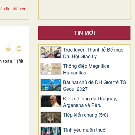
ác tin khác ➥
TIN MỚI
Trực tuyến Thánh lễ Bế mạc
Đại Hội Giáo Lý
 toàn." (Mt
Thông điệp Magnifica
Humanitas
Bài hát chủ đề ĐH Giới trẻ TG
Seoul 2027
ĐTC sẽ tông du Uruguay,
Argentina và Pêru
Tiếp kiến chung (5/8)
Tình yêu muôn thuở