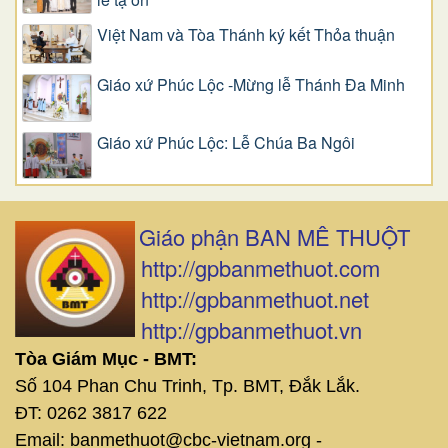
Việt Nam và Tòa Thánh ký kết Thỏa thuận
Giáo xứ Phúc Lộc -Mừng lễ Thánh Đa Minh
Giáo xứ Phúc Lộc: Lễ Chúa Ba Ngôi
Giáo phận BAN MÊ THUỘT
http://gpbanmethuot.com
http://gpbanmethuot.net
http://gpbanmethuot.vn
Tòa Giám Mục - BMT:
Số 104 Phan Chu Trinh, Tp. BMT, Đắk Lắk.
ĐT: 0262 3817 622
Email: banmethuot@cbc-vietnam.org -