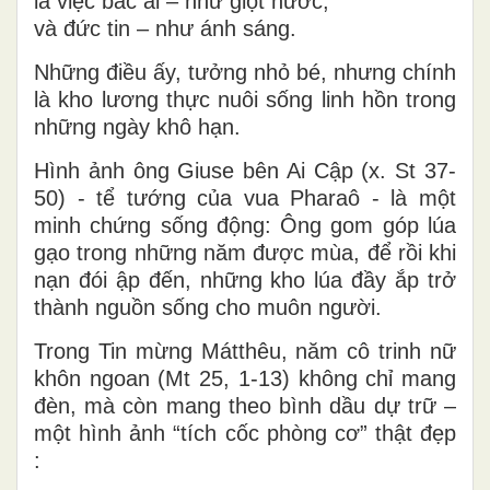
là việc bác ái – như giọt nước,
và đức tin – như ánh sáng.
Những điều ấy, tưởng nhỏ bé, nhưng chính
là kho lương thực nuôi sống linh hồn trong
những ngày khô hạn.
Hình ảnh ông Giuse bên Ai Cập (x. St 37-
50) - tể tướng của vua Pharaô - là một
minh chứng sống động: Ông gom góp lúa
gạo trong những năm được mùa, để rồi khi
nạn đói ập đến, những kho lúa đầy ắp trở
thành nguồn sống cho muôn người.
Trong Tin mừng Mátthêu, năm cô trinh nữ
khôn ngoan (Mt 25, 1-13) không chỉ mang
đèn, mà còn mang theo bình dầu dự trữ –
một hình ảnh “tích cốc phòng cơ” thật đẹp
: