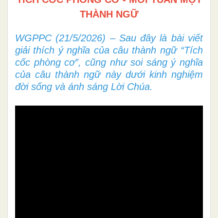
THÀNH NGỮ
WGPPC (21/5/2026) – Sau đây là bài viết
giải thích ý nghĩa của câu thành ngữ “Tích
cốc phòng cơ”, cũng như soi sáng ý nghĩa
của câu thành ngữ này dưới kinh nghiệm
đời sống và ánh sáng Lời Chúa.