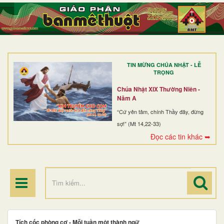
TRANG NHẤT
GIỚI THIỆU
GIÁO XỨ
TIN MỪNG CHÚA NHẬT - LỄ
DÒNG TU
TRỌNG
BAN MỤC VỤ
Chúa Nhật XIX Thường Niên -
Năm A
ĐOÀN THỂ CG
“Cứ yên tâm, chính Thầy đây, đừng
sợ!” (Mt 14,22-33)
LINH MỤC
Đọc các tin khác ➥
ĐIỂM HÀNH HƯƠNG
Tích cốc phòng cơ - Mỗi tuần một thành ngữ