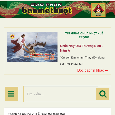
TRANG NHẤT
GIỚI THIỆU
GIÁO XỨ
TIN MỪNG CHÚA NHẬT - LỄ
DÒNG TU
TRỌNG
BAN MỤC VỤ
Chúa Nhật XIX Thường Niên -
Năm A
ĐOÀN THỂ CG
“Cứ yên tâm, chính Thầy đây, đừng
sợ!” (Mt 14,22-33)
LINH MỤC
Đọc các tin khác ➥
ĐIỂM HÀNH HƯƠNG
Thánh ca phụng vụ Lễ Đức Mẹ Mân Côi