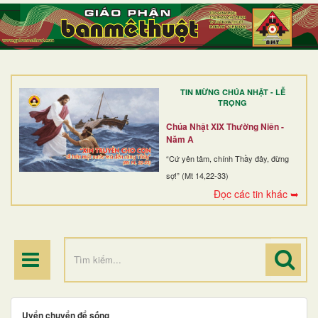
TRANG NHẤT
GIỚI THIỆU
GIÁO XỨ
TIN MỪNG CHÚA NHẬT - LỄ
DÒNG TU
TRỌNG
BAN MỤC VỤ
Chúa Nhật XIX Thường Niên -
Năm A
ĐOÀN THỂ CG
“Cứ yên tâm, chính Thầy đây, đừng
sợ!” (Mt 14,22-33)
LINH MỤC
Đọc các tin khác ➥
ĐIỂM HÀNH HƯƠNG
Uyển chuyển để sống