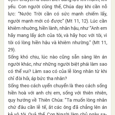
yếu. Con người cũng thế, Chúa dạy khi cần nỗ
lực: “Nước Trời cần có sức mạnh chiếm lấy,
người mạnh mới có được” (Mt 11, 12). Lúc cần
khiêm nhuờng, hiền lành, nhân hậu, như “Anh em
hãy mang lấy ách của tôi, và hãy học với tôi, vì
tôi có lòng hiền hậu và khiêm nhường."
(Mt 11,
29).
Sống khó chịu, lúc nào cũng sẵn sàng lên án
người khác, như những người biệt phái làm sao
có thể vui? Làm sao có của lễ lòng nhân từ khi
chỉ đòi hỏi, áp bức tha nhân?
Sống theo cách uyển chuyển là theo cách sống
hiền hoà với anh chị em, sống với thiên nhiên,
quy hướng về Thiên Chúa: “Ta muốn lòng nhân
chứ đâu cần lễ tế, ắt các ông đã chẳng lên án
kẻ vô tội.
Quả thế, Con Người làm chủ ngày sa-