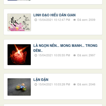
LINH ĐẠO HIẾU DÂN GIAN
15/04/2021 10:12:47 PM
Đã xem: 2009
LÀ NGỌN NẾN... MONG MANH... TRONG
ĐÊM..
15/04/2021 10:05:55 PM
Đã xem: 2997
LẬN ĐẬN
15/04/2021 10:03:28 PM
Đã xem: 2046