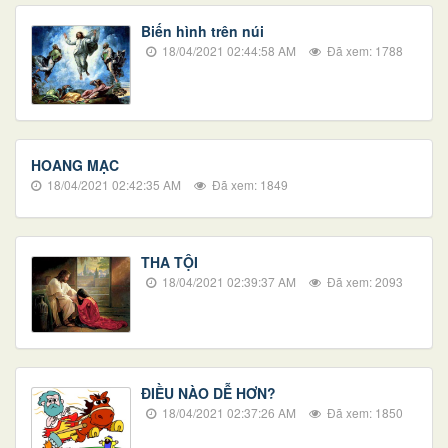
Biến hình trên núi
18/04/2021 02:44:58 AM
Đã xem: 1788
HOANG MẠC
18/04/2021 02:42:35 AM
Đã xem: 1849
THA TỘI
18/04/2021 02:39:37 AM
Đã xem: 2093
ĐIỀU NÀO DỄ HƠN?
18/04/2021 02:37:26 AM
Đã xem: 1850