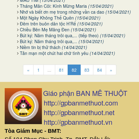
MÀU TÍM
(15/04/2021)
Tháng Mân Côi: Kính Mừng Maria
(15/04/2021)
Nhớ và biết ơn mẹ trong những vần ca dao
(15/04/2021)
Một Ngày Không Thể Quên
(15/04/2021)
Đêm trên buôn dân tộc H’Rế
(15/04/2021)
Chiều Bên Mẹ Măng Đen
(15/04/2021)
Bút ký: Năm tháng trôi qua,... (tiếp theo)
(15/04/2021)
Bút ký: Năm tháng trôi qua,...
(15/04/2021)
Niềm tin bị thử thách
(14/04/2021)
Tản mạn một chút hai chữ tình yêu
(14/04/2021)
«
1
...
81
82
83
84
»
Giáo phận BAN MÊ THUỘT
http://gpbanmethuot.com
http://gpbanmethuot.net
http://gpbanmethuot.vn
Tòa Giám Mục - BMT: