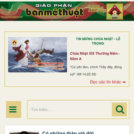
TRANG NHẤT
GIỚI THIỆU
GIÁO XỨ
TIN MỪNG CHÚA NHẬT - LỄ
DÒNG TU
TRỌNG
BAN MỤC VỤ
Chúa Nhật XIX Thường Niên -
Năm A
ĐOÀN THỂ CG
“Cứ yên tâm, chính Thầy đây, đừng
sợ!” (Mt 14,22-33)
LINH MỤC
Đọc các tin khác ➥
ĐIỂM HÀNH HƯƠNG
Có những thập giá đời