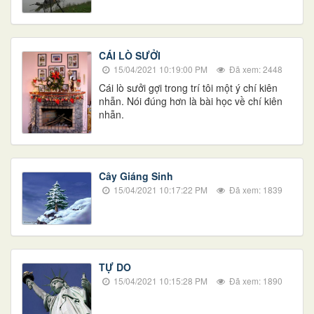
CÁI LÒ SƯỞI
15/04/2021 10:19:00 PM
Đã xem: 2448
Cái lò sưởi gợi trong trí tôi một ý chí kiên
nhẫn. Nói đúng hơn là bài học về chí kiên
nhẫn.
Cây Giáng Sinh
15/04/2021 10:17:22 PM
Đã xem: 1839
TỰ DO
15/04/2021 10:15:28 PM
Đã xem: 1890