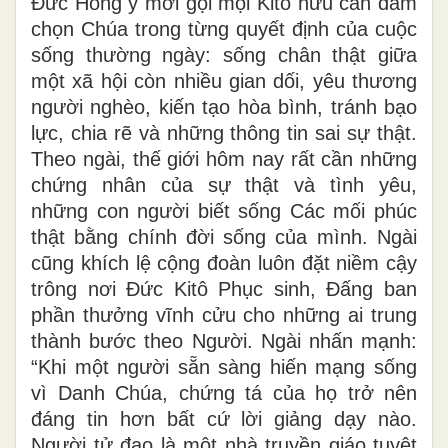
Đức Hồng y mời gọi mọi Kitô hữu can đảm
chọn Chúa trong từng quyết định của cuộc
sống thường ngày: sống chân thật giữa
một xã hội còn nhiều gian dối, yêu thương
người nghèo, kiến tạo hòa bình, tránh bạo
lực, chia rẽ và những thông tin sai sự thật.
Theo ngài, thế giới hôm nay rất cần những
chứng nhân của sự thật và tình yêu,
những con người biết sống Các mối phúc
thật bằng chính đời sống của mình. Ngài
cũng khích lệ cộng đoàn luôn đặt niềm cậy
trông nơi Đức Kitô Phục sinh, Đấng ban
phần thưởng vĩnh cửu cho những ai trung
thành bước theo Người. Ngài nhấn mạnh:
“Khi một người sẵn sàng hiến mạng sống
vì Danh Chúa, chứng tá của họ trở nên
đáng tin hơn bất cứ lời giảng dạy nào.
Người tử đạo là một nhà truyền giáo tuyệt