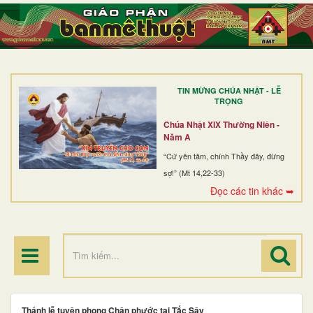
TRANG NHẤT
GIỚI THIỆU
GIÁO XỨ
TIN MỪNG CHÚA NHẬT - LỄ
DÒNG TU
TRỌNG
BAN MỤC VỤ
Chúa Nhật XIX Thường Niên -
Năm A
ĐOÀN THỂ CG
“Cứ yên tâm, chính Thầy đây, đừng
sợ!” (Mt 14,22-33)
LINH MỤC
Đọc các tin khác ➥
ĐIỂM HÀNH HƯƠNG
Thánh lễ tuyên phong Chân phước tại Tắc Sậy