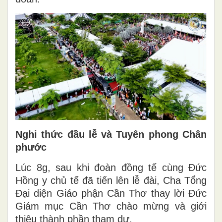
Nghi thứ
c đ
ầ
u l
ễ
v
à
Tuy
ê
n phong Ch
â
n
ph
ước
Lúc 8g, sau khi đoàn đồng tế cùng Đức
Hồng y chủ tế đã tiến lên lễ đài, Cha Tổng
Đại diện Giáo phận Cần Thơ thay lời Đức
Giám mục Cần Thơ chào mừng và giới
thiệu thành phần tham dự.