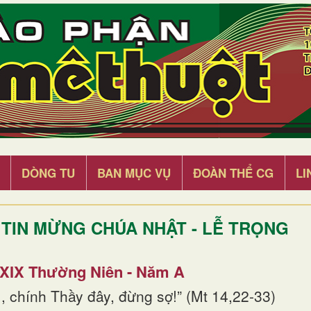
DÒNG TU
BAN MỤC VỤ
ĐOÀN THỂ CG
LI
TIN MỪNG CHÚA NHẬT - LỄ TRỌNG
 XIX Thường Niên - Năm A
, chính Thầy đây, đừng sợ!” (Mt 14,22-33)