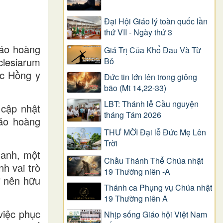
Đại Hội Giáo lý toàn quốc lần
thứ VII - Ngày thứ 3
iáo hoàng
Giá Trị Của Khổ Ðau Và Từ
clesiarum
Bỏ
ức Hồng y
Đức tin lớn lên trong giông
bão (Mt 14,22-33)
LBT: Thánh lễ Cầu nguyện
cập nhật
tháng Tám 2026
áo hoàng
THƯ MỜI Đại lễ Đức Mẹ Lên
Trời
 anh, một
Chầu Thánh Thể Chúa nhật
h vai trò
19 Thường niên -A
ở nên hữu
Thánh ca Phụng vụ Chúa nhật
19 Thường niên A
việc phục
Nhịp sống Giáo hội Việt Nam