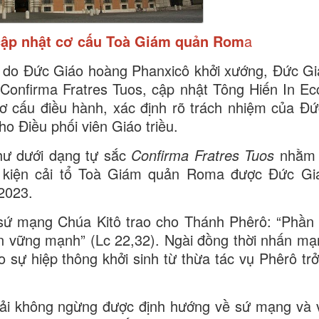
cập nhật cơ cấu Toà Giám quản Rom
a
 do Đức Giáo hoàng Phanxicô khởi xướng, Đức G
Confirma Fratres Tuos, cập nhật Tông Hiến In Ec
ơ cấu điều hành, xác định rõ trách nhiệm của Đ
ho Điều phối viên Giáo triều.
hư dưới dạng tự sắc
Confirma Fratres Tuos
nhằm 
 kiện cải tổ Toà Giám quản Roma được Đức Gi
2023.
 sứ mạng Chúa Kitô trao cho Thánh Phêrô: “Phần
ên vững mạnh” (Lc 22,32). Ngài đồng thời nhấn mạn
o sự hiệp thông khởi sinh từ thừa tác vụ Phêrô tr
ải không ngừng được định hướng về sứ mạng và 