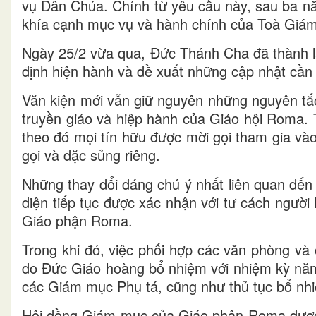
vụ Dân Chúa. Chính từ yêu cầu này, sau ba 
khía cạnh mục vụ và hành chính của Toà Giám
Ngày 25/2 vừa qua, Đức Thánh Cha đã thành l
định hiện hành và đề xuất những cập nhật cần t
Văn kiện mới vẫn giữ nguyên những nguyên tắc
truyền giáo và hiệp hành của Giáo hội Roma. 
theo đó mọi tín hữu được mời gọi tham gia và
gọi và đặc sủng riêng.
Những thay đổi đáng chú ý nhất liên quan đến
diện tiếp tục được xác nhận với tư cách ngư
Giáo phận Roma.
Trong khi đó, việc phối hợp các văn phòng và 
do Đức Giáo hoàng bổ nhiệm với nhiệm kỳ năm
các Giám mục Phụ tá, cũng như thủ tục bổ nh
Hội đồng Giám mục của Giáo phận Roma được x