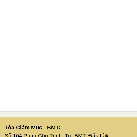
Tòa Giám Mục - BMT:
Số 104 Phan Chu Trinh, Tp. BMT, Đắk Lắk.