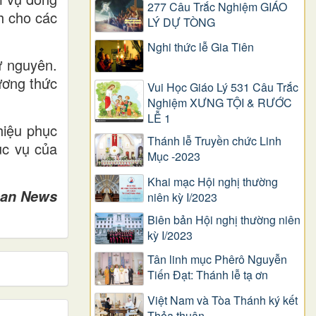
277 Câu Trắc Nghiệm GIÁO
h cho các
LÝ DỰ TÒNG
Nghi thức lễ Gia Tiên
ữ nguyên.
ương thức
Vui Học Giáo Lý 531 Câu Trắc
Nghiệm XƯNG TỘI & RƯỚC
LỄ 1
hiệu phục
Thánh lễ Truyền chức Linh
ục vụ của
Mục -2023
Khai mạc Hội nghị thường
can News
niên kỳ I/2023
Biên bản Hội nghị thường niên
kỳ I/2023
Tân linh mục Phêrô Nguyễn
Tiến Đạt: Thánh lễ tạ ơn
Việt Nam và Tòa Thánh ký kết
Thỏa thuận