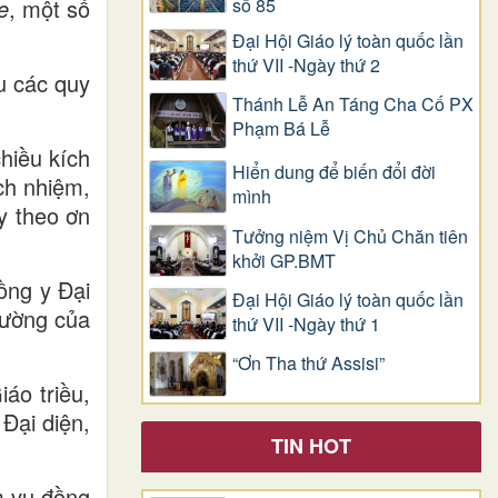
số 85
e
, một số
Đại Hội Giáo lý toàn quốc lần
thứ VII -Ngày thứ 2
u các quy
Thánh Lễ An Táng Cha Cố PX
Phạm Bá Lễ
hiều kích
Hiển dung để biến đổi đời
ch nhiệm,
mình
y theo ơn
Tưởng niệm Vị Chủ Chăn tiên
khởi GP.BMT
ồng y Đại
Đại Hội Giáo lý toàn quốc lần
hường của
thứ VII -Ngày thứ 1
“Ơn Tha thứ Assisi”
áo triều,
Đại diện,
TIN HOT
m vụ đồng