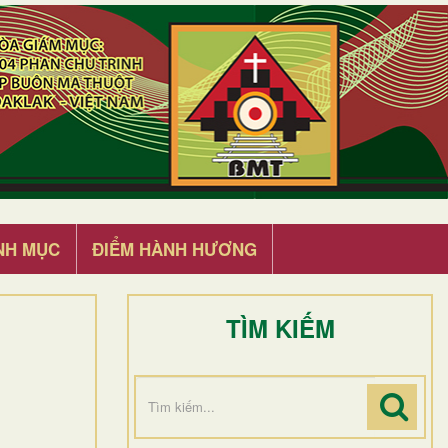
NH MỤC
ĐIỂM HÀNH HƯƠNG
TÌM KIẾM