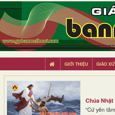
GIỚI THIỆU
GIÁO XỨ
Chúa Nhật
“Cứ yên tâm