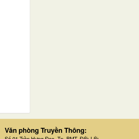
Văn phòng Truyền Thông:
Số 01 Trần Hưng Đạo, Tp. BMT, Đắk Lắk.