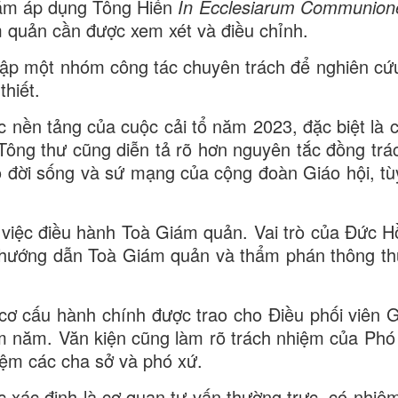
năm áp dụng Tông Hiến
In Ecclesiarum Communion
 quản cần được xem xét và điều chỉnh.
ập một nhóm công tác chuyên trách để nghiên cứ
hiết.
 nền tảng của cuộc cải tổ năm 2023, đặc biệt là c
Tông thư cũng diễn tả rõ hơn nguyên tắc đồng trá
o đời sống và sứ mạng của cộng đoàn Giáo hội, tù
 việc điều hành Toà Giám quản. Vai trò của Đức H
ời hướng dẫn Toà Giám quản và thẩm phán thông t
cơ cấu hành chính được trao cho Điều phối viên Gi
 năm. Văn kiện cũng làm rõ trách nhiệm của Phó 
iệm các cha sở và phó xứ.
ác định là cơ quan tư vấn thường trực, có nhiệ