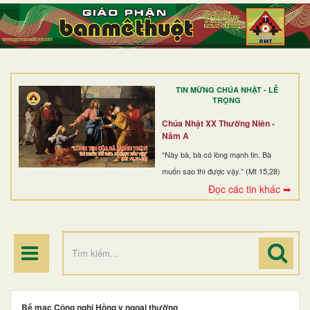
TRANG NHẤT
GIỚI THIỆU
GIÁO XỨ
TIN MỪNG CHÚA NHẬT - LỄ
DÒNG TU
TRỌNG
BAN MỤC VỤ
Chúa Nhật XX Thường Niên -
Năm A
ĐOÀN THỂ CG
“Này bà, bà có lòng mạnh tin. Bà
muốn sao thì được vậy.” (Mt 15,28)
LINH MỤC
Đọc các tin khác ➥
ĐIỂM HÀNH HƯƠNG
Bế mạc Công nghị Hồng y ngoại thường