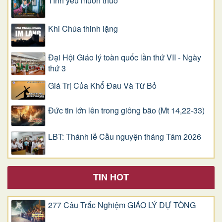
Tình yêu muôn thuở
Khi Chúa thinh lặng
Đại Hội Giáo lý toàn quốc lần thứ VII - Ngày
thứ 3
Giá Trị Của Khổ Ðau Và Từ Bỏ
Đức tin lớn lên trong giông bão (Mt 14,22-33)
LBT: Thánh lễ Cầu nguyện tháng Tám 2026
TIN HOT
277 Câu Trắc Nghiệm GIÁO LÝ DỰ TÒNG