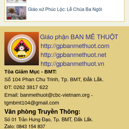
Giáo xứ Phúc Lộc: Lễ Chúa Ba Ngôi
Giáo phận BAN MÊ THUỘT
http://gpbanmethuot.com
http://gpbanmethuot.net
http://gpbanmethuot.vn
Tòa Giám Mục - BMT:
Số 104 Phan Chu Trinh, Tp. BMT, Đắk Lắk.
ĐT: 0262 3817 622
Email: banmethuot@cbc-vietnam.org -
tgmbmt104@gmail.com
Văn phòng Truyền Thông:
Số 01 Trần Hưng Đạo, Tp. BMT, Đắk Lắk.
Zalo: 0843 154 837