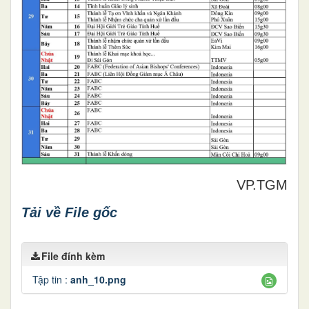
VP.TGM
Tải về File gốc
File đính kèm
Tập tin :
anh_10.png