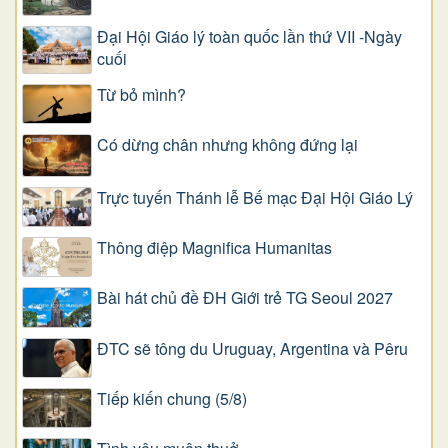
Đại Hội Giáo lý toàn quốc lần thứ VII -Ngày
cuối
Từ bỏ mình?
Có dừng chân nhưng không đứng lại
Trực tuyến Thánh lễ Bế mạc Đại Hội Giáo Lý
Thông điệp Magnifica Humanitas
Bài hát chủ đề ĐH Giới trẻ TG Seoul 2027
ĐTC sẽ tông du Uruguay, Argentina và Pêru
Tiếp kiến chung (5/8)