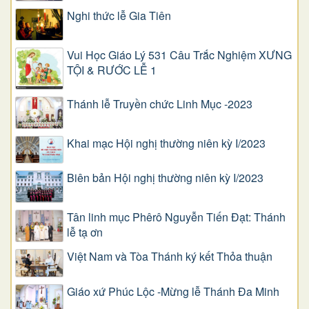
Nghi thức lễ Gia Tiên
Vui Học Giáo Lý 531 Câu Trắc Nghiệm XƯNG
TỘI & RƯỚC LỄ 1
Thánh lễ Truyền chức Linh Mục -2023
Khai mạc Hội nghị thường niên kỳ I/2023
Biên bản Hội nghị thường niên kỳ I/2023
Tân linh mục Phêrô Nguyễn Tiến Đạt: Thánh
lễ tạ ơn
Việt Nam và Tòa Thánh ký kết Thỏa thuận
Giáo xứ Phúc Lộc -Mừng lễ Thánh Đa Minh