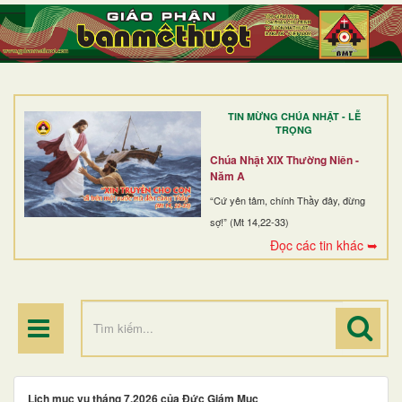
TRANG NHẤT
GIỚI THIỆU
GIÁO XỨ
TIN MỪNG CHÚA NHẬT - LỄ
DÒNG TU
TRỌNG
BAN MỤC VỤ
Chúa Nhật XIX Thường Niên -
Năm A
ĐOÀN THỂ CG
“Cứ yên tâm, chính Thầy đây, đừng
sợ!” (Mt 14,22-33)
LINH MỤC
Đọc các tin khác ➥
ĐIỂM HÀNH HƯƠNG
Lịch mục vụ tháng 7.2026 của Đức Giám Mục