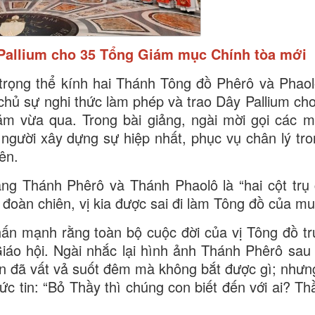
Pallium cho 35 Tổng Giám mục Chính tòa mới
trọng thể kính hai Thánh Tông đồ Phêrô và Phaol
hủ sự nghi thức làm phép và trao Dây Pallium ch
 vừa qua. Trong bài giảng, ngài mời gọi các m
gười xây dựng sự hiệp nhất, phục vụ chân lý tro
ên.
ng Thánh Phêrô và Thánh Phaolô là “hai cột trụ
đoàn chiên, vị kia được sai đi làm Tông đồ của m
n mạnh rằng toàn bộ cuộc đời của vị Tông đồ t
g Giáo hội. Ngài nhắc lại hình ảnh Thánh Phêrô sa
on đã vất vả suốt đêm mà không bắt được gì; nhưng
đức tin: “Bỏ Thầy thì chúng con biết đến với ai? T