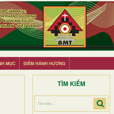
NH MỤC
ĐIỂM HÀNH HƯƠNG
TÌM KIẾM