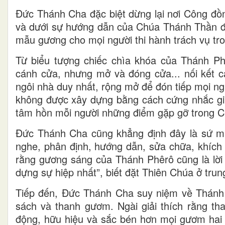
Đức Thánh Cha đặc biệt dừng lại nơi Công đồ
và dưới sự hướng dẫn của Chúa Thánh Thần đã 
mẫu gương cho mọi người thi hành trách vụ tro
Từ biểu tượng chiếc chìa khóa của Thánh Ph
cánh cửa, nhưng mở và đóng cửa... nối kết c
ngôi nhà duy nhất, rộng mở để đón tiếp mọi ng
không được xây dựng bằng cách cứng nhắc giữ
tâm hồn mỗi người những điểm gặp gỡ trong Ch
Đức Thánh Cha cũng khẳng định đây là sứ mạ
nghe, phân định, hướng dẫn, sửa chữa, khích
rằng gương sáng của Thánh Phêrô cũng là lời 
dựng sự hiệp nhất”, biết đặt Thiên Chúa ở trun
Tiếp đến, Đức Thánh Cha suy niệm về Thánh P
sách và thanh gươm. Ngài giải thích rằng t
động, hữu hiệu và sắc bén hơn mọi gươm hai l