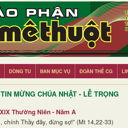
DÒNG TU
BAN MỤC VỤ
ĐOÀN THỂ CG
LI
TIN MỪNG CHÚA NHẬT - LỄ TRỌNG
 XIX Thường Niên - Năm A
, chính Thầy đây, đừng sợ!” (Mt 14,22-33)