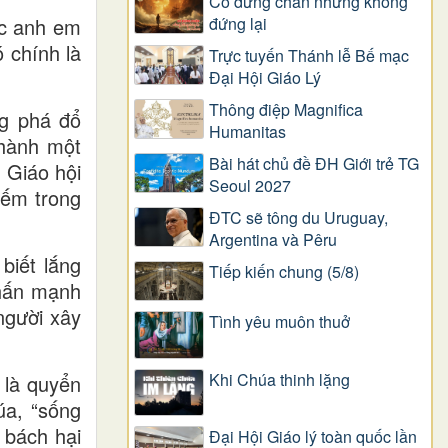
Có dừng chân nhưng không
đứng lại
ác anh em
 chính là
Trực tuyến Thánh lễ Bế mạc
Đại Hội Giáo Lý
Thông điệp Magnifica
ng phá đổ
Humanitas
thành một
Bài hát chủ đề ĐH Giới trẻ TG
 Giáo hội
Seoul 2027
iếm trong
ĐTC sẽ tông du Uruguay,
Argentina và Pêru
biết lắng
Tiếp kiến chung (5/8)
nhấn mạnh
người xây
Tình yêu muôn thuở
Khi Chúa thinh lặng
 là quyển
úa, “sống
 bách hại
Đại Hội Giáo lý toàn quốc lần