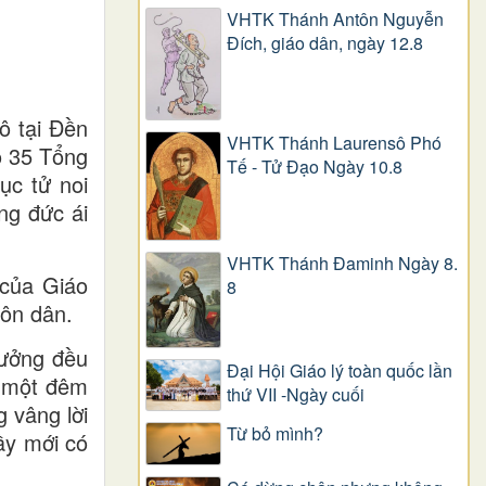
VHTK Thánh Antôn Nguyễn
Ðích, giáo dân, ngày 12.8
ô tại Đền
VHTK Thánh Laurensô Phó
o 35 Tổng
Tế - Tử Đạo Ngày 10.8
ục tử noi
ng đức ái
VHTK Thánh Đaminh Ngày 8.
 của Giáo
8
uôn dân.
rưởng đều
Đại Hội Giáo lý toàn quốc lần
u một đêm
thứ VII -Ngày cuối
 vâng lời
Từ bỏ mình?
hầy mới có