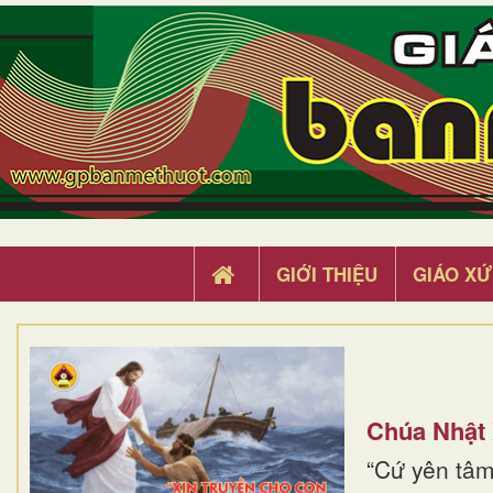
GIỚI THIỆU
GIÁO XỨ
Chúa Nhật
“Cứ yên tâm