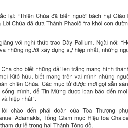
c lại: “Thiên Chúa đã biến người bách hại Giáo 
 Lời Chúa đã đưa Thánh Phaolô “ra khỏi con đườn
giảng với nghi thức trao Dây Pallium. Ngài nói: “H
 và những người xây dựng sự hiệp nhất, những ng
 Cha cho biết những dải len trắng mang hình thánh
mọi Kitô hữu, biết mang trên vai mình những ngườ
àn chiên Chúa. Các mục tử được mời gọi sẵn sàn
ng sống mình, để Tin Mừng được loan báo đến mọi
 và hiệp nhất”.
 lời chào đến phái đoàn của Tòa Thượng phụ
nuel Adamakis, Tổng Giám mục Hiệu tòa Chalce
ham dự lễ trọng hai Thánh Tông đồ.