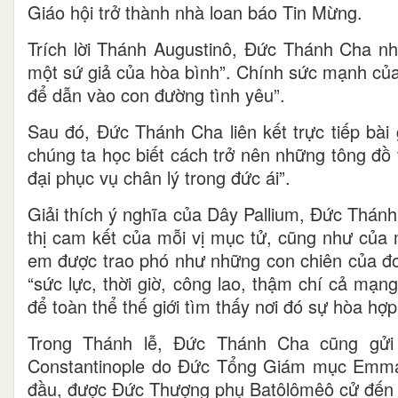
Giáo hội trở thành nhà loan báo Tin Mừng.
Trích lời Thánh Augustinô, Đức Thánh Cha nhắ
một sứ giả của hòa bình”. Chính sức mạnh của
để dẫn vào con đường tình yêu”.
Sau đó, Đức Thánh Cha liên kết trực tiếp bài 
chúng ta học biết cách trở nên những tông đồ
đại phục vụ chân lý trong đức ái”.
Giải thích ý nghĩa của Dây Pallium, Đức Thánh
thị cam kết của mỗi vị mục tử, cũng như của 
em được trao phó như những con chiên của đo
“sức lực, thời giờ, công lao, thậm chí cả mạ
để toàn thể thế giới tìm thấy nơi đó sự hòa hợp
Trong Thánh lễ, Đức Thánh Cha cũng gửi
Constantinople do Đức Tổng Giám mục Emma
đầu, được Đức Thượng phụ Batôlômêô cử đến t