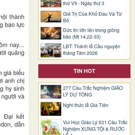
thứ VII - Ngày thứ 3
Giá Trị Của Khổ Ðau Và Từ
hội thành
Bỏ
g bạo lực
Đức tin lớn lên trong giông
bão (Mt 14,22-33)
ôm nay...
LBT: Thánh lễ Cầu nguyện
ười quảng
tháng Tám 2026
TIN HOT
 giá biểu
i anh chị
g hy sinh
277 Câu Trắc Nghiệm GIÁO
LÝ DỰ TÒNG
 người và
Nghi thức lễ Gia Tiên
 Đại kết
Vui Học Giáo Lý 531 Câu Trắc
don, dẫn
Nghiệm XƯNG TỘI & RƯỚC