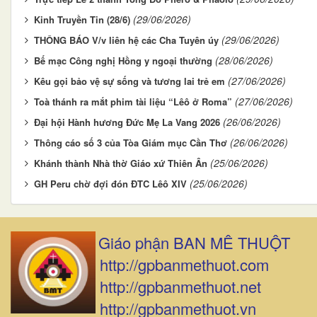
(29/06/2026)
Kinh Truyền Tin (28/6)
(29/06/2026)
THÔNG BÁO V/v liên hệ các Cha Tuyên úy
(28/06/2026)
Bế mạc Công nghị Hồng y ngoại thường
(27/06/2026)
Kêu gọi bảo vệ sự sống và tương lai trẻ em
(27/06/2026)
Toà thánh ra mắt phim tài liệu “Lêô ở Roma”
(26/06/2026)
Đại hội Hành hương Đức Mẹ La Vang 2026
(26/06/2026)
Thông cáo số 3 của Tòa Giám mục Cần Thơ
(25/06/2026)
Khánh thành Nhà thờ Giáo xứ Thiên Ân
(25/06/2026)
GH Peru chờ đợi đón ĐTC Lêô XIV
Giáo phận BAN MÊ THUỘT
http://gpbanmethuot.com
http://gpbanmethuot.net
http://gpbanmethuot.vn