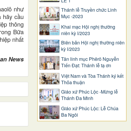
LỄ 1
haolô như
Thánh lễ Truyền chức Linh
a hãy cầu
Mục -2023
iệp thông
Khai mạc Hội nghị thường
trong Bữa
niên kỳ I/2023
hiệp nhất
Biên bản Hội nghị thường niên
kỳ I/2023
can News
Tân linh mục Phêrô Nguyễn
Tiến Đạt: Thánh lễ tạ ơn
Việt Nam và Tòa Thánh ký kết
Thỏa thuận
Giáo xứ Phúc Lộc -Mừng lễ
Thánh Đa Minh
Giáo xứ Phúc Lộc: Lễ Chúa
Ba Ngôi