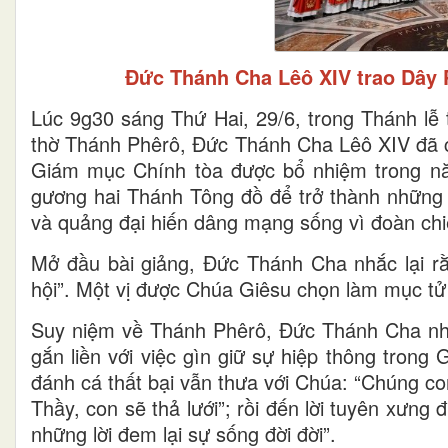
Đức Thánh Cha Lêô XIV trao Dây 
Lúc 9g30 sáng Thứ Hai, 29/6, trong Thánh lễ 
thờ Thánh Phêrô, Đức Thánh Cha Lêô XIV đã c
Giám mục Chính tòa được bổ nhiệm trong năm
gương hai Thánh Tông đồ để trở thành những n
và quảng đại hiến dâng mạng sống vì đoàn chi
Mở đầu bài giảng, Đức Thánh Cha nhắc lại rằ
hội”. Một vị được Chúa Giêsu chọn làm mục tử 
Suy niệm về Thánh Phêrô, Đức Thánh Cha nhấ
gắn liền với việc gìn giữ sự hiệp thông tron
đánh cá thất bại vẫn thưa với Chúa: “Chúng c
Thầy, con sẽ thả lưới”; rồi đến lời tuyên xưng 
những lời đem lại sự sống đời đời”.