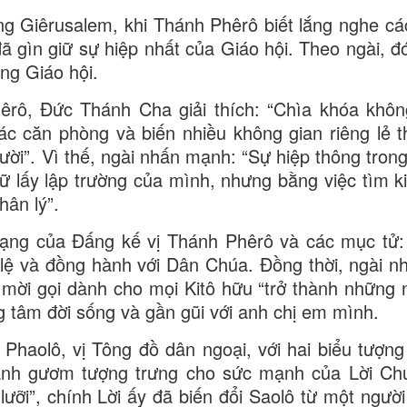
ng Giêrusalem, khi Thánh Phêrô biết lắng nghe c
gìn giữ sự hiệp nhất của Giáo hội. Theo ngài, đó
ng Giáo hội.
êrô, Đức Thánh Cha giải thích: “Chìa khóa khô
ác căn phòng và biến nhiều không gian riêng lẻ 
ười”. Vì thế, ngài nhấn mạnh: “Sự hiệp thông trong
 lấy lập trường của mình, nhưng bằng việc tìm k
ân lý”.
ng của Đấng kế vị Thánh Phêrô và các mục tử: 
 lệ và đồng hành với Dân Chúa. Đồng thời, ngài 
mời gọi dành cho mọi Kitô hữu “trở thành những 
g tâm đời sống và gần gũi với anh chị em mình.
haolô, vị Tông đồ dân ngoại, với hai biểu tượng
hanh gươm tượng trưng cho sức mạnh của Lời Ch
ưỡi”, chính Lời ấy đã biến đổi Saolô từ một người