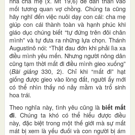
nhà cha mẹ (x. Mt 19,6) để dấn thân vào
mối tương quan vợ chồng. Chúng ta cũng
hãy nghĩ đến việc nuôi dạy con cái: cha mẹ
giúp con cái thành toàn và hạnh phúc khi
giáo dục chúng biết “tự đứng trên đôi chân
mình” và tự đưa ra những lựa chọn. Thánh
Augustinô nói: “Thật đau đớn khi phải lìa xa
điều mình yêu mến. Nhưng người nông dân
cũng tạm thời mất đi điều mình gieo xuống”
(
Bài giảng
330, 2). Chỉ khi “mất đi” hạt
giống được gieo vào lòng đất, người ấy mới
có thể nhìn thấy nó nảy mầm và trổ sinh
hoa trái.
Theo nghĩa này, tình yêu cũng là
biết mất
đi
. Chúng ta khó có thể hiểu được điều
này, đặc biệt trong một thế giới mà sự mất
mát bị xem là yếu đuối và con người bị ám