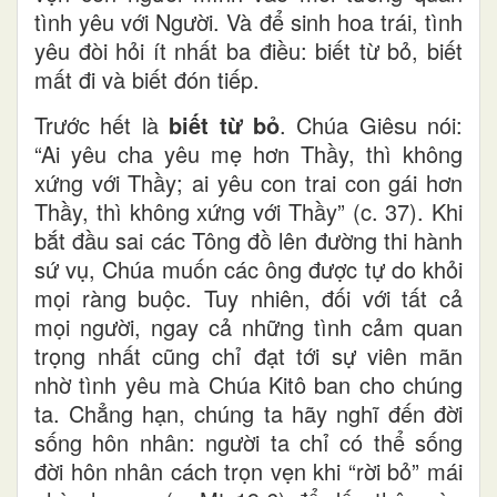
tình yêu với Người. Và để sinh hoa trái, tình
yêu đòi hỏi ít nhất ba điều: biết từ bỏ, biết
mất đi và biết đón tiếp.
Trước hết là
biết từ bỏ
. Chúa Giêsu nói:
“Ai yêu cha yêu mẹ hơn Thầy, thì không
xứng với Thầy; ai yêu con trai con gái hơn
Thầy, thì không xứng với Thầy” (c. 37). Khi
bắt đầu sai các Tông đồ lên đường thi hành
sứ vụ, Chúa muốn các ông được tự do khỏi
mọi ràng buộc. Tuy nhiên, đối với tất cả
mọi người, ngay cả những tình cảm quan
trọng nhất cũng chỉ đạt tới sự viên mãn
nhờ tình yêu mà Chúa Kitô ban cho chúng
ta. Chẳng hạn, chúng ta hãy nghĩ đến đời
sống hôn nhân: người ta chỉ có thể sống
đời hôn nhân cách trọn vẹn khi “rời bỏ” mái