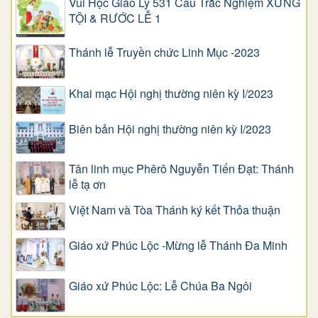
Vui Học Giáo Lý 531 Câu Trắc Nghiệm XƯNG
TỘI & RƯỚC LỄ 1
Thánh lễ Truyền chức Linh Mục -2023
Khai mạc Hội nghị thường niên kỳ I/2023
Biên bản Hội nghị thường niên kỳ I/2023
Tân linh mục Phêrô Nguyễn Tiến Đạt: Thánh
lễ tạ ơn
Việt Nam và Tòa Thánh ký kết Thỏa thuận
Giáo xứ Phúc Lộc -Mừng lễ Thánh Đa Minh
Giáo xứ Phúc Lộc: Lễ Chúa Ba Ngôi