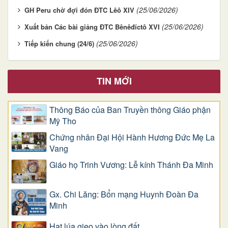
(25/06/2026)
GH Peru chờ đợi đón ĐTC Lêô XIV
(25/06/2026)
Xuất bản Các bài giảng ĐTC Bênêđíctô XVI
(25/06/2026)
Tiếp kiến chung (24/6)
TIN MỚI
Thông Báo của Ban Truyền thông Giáo phận
Mỹ Tho
Chứng nhân Đại Hội Hành Hương Đức Mẹ La
Vang
Giáo họ Trinh Vương: Lễ kính Thánh Đa Minh
Gx. Chi Lăng: Bổn mạng Huynh Đoàn Đa
Minh
Hạt lúa gieo vào lòng đất