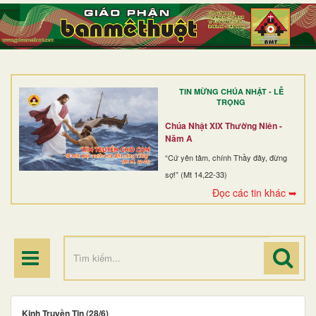
TRANG NHẤT
GIỚI THIỆU
GIÁO XỨ
TIN MỪNG CHÚA NHẬT - LỄ
DÒNG TU
TRỌNG
BAN MỤC VỤ
Chúa Nhật XIX Thường Niên -
Năm A
ĐOÀN THỂ CG
“Cứ yên tâm, chính Thầy đây, đừng
sợ!” (Mt 14,22-33)
LINH MỤC
Đọc các tin khác ➥
ĐIỂM HÀNH HƯƠNG
Kinh Truyền Tin (28/6)