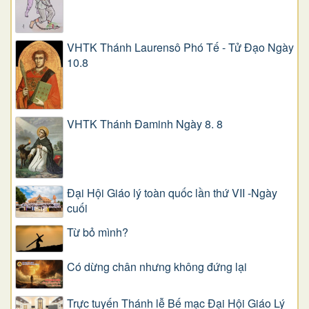
VHTK Thánh Laurensô Phó Tế - Tử Đạo Ngày
10.8
VHTK Thánh Đaminh Ngày 8. 8
Đại Hội Giáo lý toàn quốc lần thứ VII -Ngày
cuối
Từ bỏ mình?
Có dừng chân nhưng không đứng lại
Trực tuyến Thánh lễ Bế mạc Đại Hội Giáo Lý