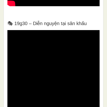
🎭 19g30 – Diễn nguyện tại sân khấu