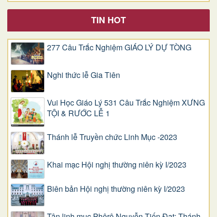
TIN HOT
277 Câu Trắc Nghiệm GIÁO LÝ DỰ TÒNG
Nghi thức lễ Gia Tiên
Vui Học Giáo Lý 531 Câu Trắc Nghiệm XƯNG
TỘI & RƯỚC LỄ 1
Thánh lễ Truyền chức Linh Mục -2023
Khai mạc Hội nghị thường niên kỳ I/2023
Biên bản Hội nghị thường niên kỳ I/2023
Tân linh mục Phêrô Nguyễn Tiến Đạt: Thánh