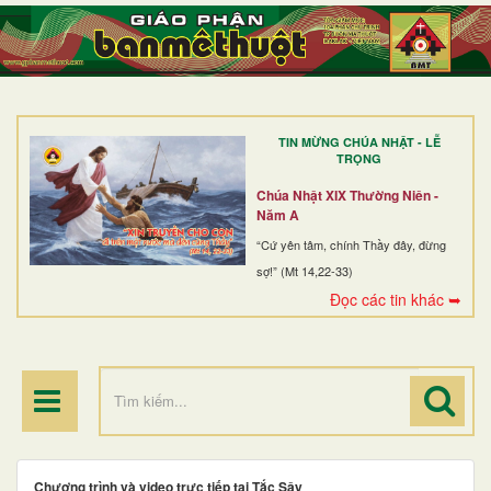
TRANG NHẤT
GIỚI THIỆU
GIÁO XỨ
TIN MỪNG CHÚA NHẬT - LỄ
DÒNG TU
TRỌNG
BAN MỤC VỤ
Chúa Nhật XIX Thường Niên -
Năm A
ĐOÀN THỂ CG
“Cứ yên tâm, chính Thầy đây, đừng
sợ!” (Mt 14,22-33)
LINH MỤC
Đọc các tin khác ➥
ĐIỂM HÀNH HƯƠNG
Chương trình và video trực tiếp tại Tắc Sậy