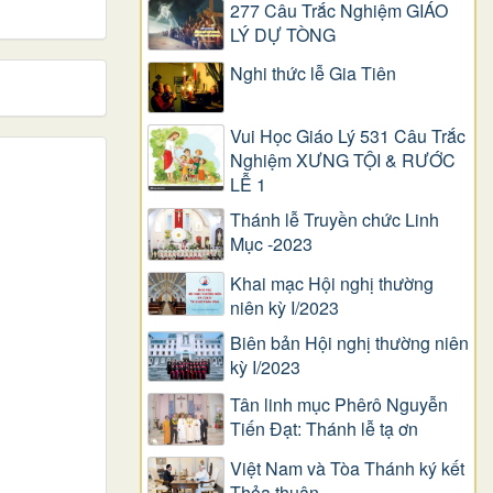
277 Câu Trắc Nghiệm GIÁO
LÝ DỰ TÒNG
Nghi thức lễ Gia Tiên
Vui Học Giáo Lý 531 Câu Trắc
Nghiệm XƯNG TỘI & RƯỚC
LỄ 1
Thánh lễ Truyền chức Linh
Mục -2023
Khai mạc Hội nghị thường
niên kỳ I/2023
Biên bản Hội nghị thường niên
kỳ I/2023
Tân linh mục Phêrô Nguyễn
Tiến Đạt: Thánh lễ tạ ơn
Việt Nam và Tòa Thánh ký kết
Thỏa thuận