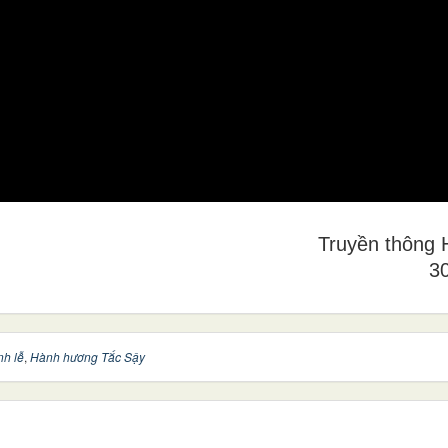
Truyền thôn
3
h lễ
,
Hành hương Tắc Sậy