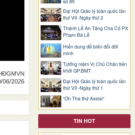
số 85
Đại Hội Giáo lý toàn quốc lần
thứ VII -Ngày thứ 2
Thánh Lễ An Táng Cha Cố PX
Phạm Bá Lễ
Hiển dung để biến đổi đời
mình
Tưởng niệm Vị Chủ Chăn tiên
khởi GP.BMT
g HĐGMVN
Đại Hội Giáo lý toàn quốc lần
0/06/2026
thứ VII -Ngày thứ 1
“Ơn Tha thứ Assisi”
TIN HOT