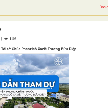
Đọc c
y
 |
1108
Tôi tớ Chúa Phanxicô Xaviê Trương Bửu Diệp