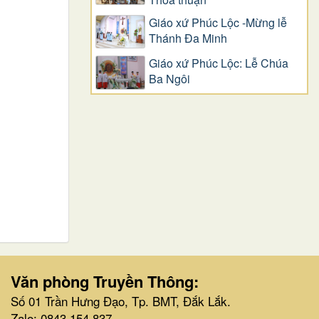
Giáo xứ Phúc Lộc -Mừng lễ
Thánh Đa Minh
Giáo xứ Phúc Lộc: Lễ Chúa
Ba Ngôi
Văn phòng Truyền Thông:
Số 01 Trần Hưng Đạo, Tp. BMT, Đắk Lắk.
Zalo: 0843 154 837