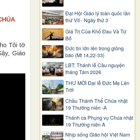
Đại Hội Giáo lý toàn quốc lần
CHÚA
thứ VII - Ngày thứ 3
Giá Trị Của Khổ Ðau Và Từ
Bỏ
ho Tôi tớ
Đức tin lớn lên trong giông
ậy, Giáo
bão (Mt 14,22-33)
LBT: Thánh lễ Cầu nguyện
tháng Tám 2026
THƯ MỜI Đại lễ Đức Mẹ Lên
Trời
Chầu Thánh Thể Chúa nhật
19 Thường niên -A
Thánh ca Phụng vụ Chúa nhật
19 Thường niên A
Nhịp sống Giáo hội Việt Nam