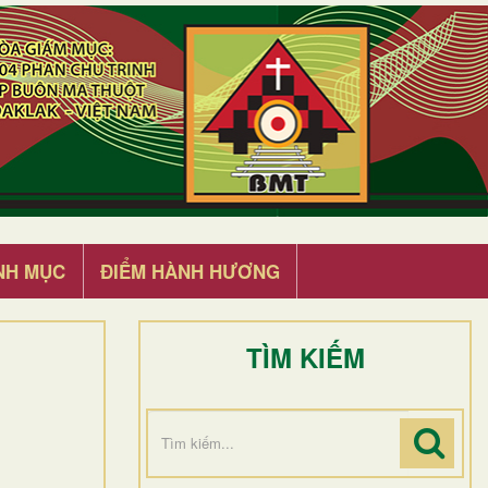
NH MỤC
ĐIỂM HÀNH HƯƠNG
TÌM KIẾM