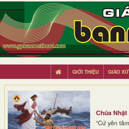
GIỚI THIỆU
GIÁO XỨ
Chúa Nhật
“Cứ yên tâm