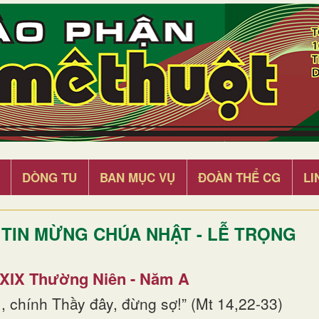
DÒNG TU
BAN MỤC VỤ
ĐOÀN THỂ CG
LI
TIN MỪNG CHÚA NHẬT - LỄ TRỌNG
 XIX Thường Niên - Năm A
, chính Thầy đây, đừng sợ!” (Mt 14,22-33)