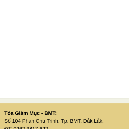
Tòa Giám Mục - BMT:
Số 104 Phan Chu Trinh, Tp. BMT, Đắk Lắk.
ĐT: 0262 3817 622