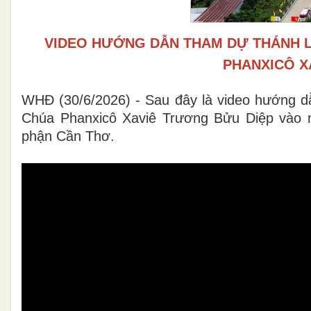
VIDEO HƯỚNG DẪN THAM DỰ THÁNH 
PHANXICÔ X
WHĐ (30/6/2026) - Sau đây là video hướng 
Chúa Phanxicô Xaviê Trương Bửu Diệp vào 
phận Cần Thơ.