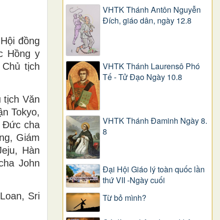
VHTK Thánh Antôn Nguyễn
Ðích, giáo dân, ngày 12.8
 Hội đồng
c Hồng y
VHTK Thánh Laurensô Phó
 Chủ tịch
Tế - Tử Đạo Ngày 10.8
 tịch Văn
ận Tokyo,
VHTK Thánh Đaminh Ngày 8.
; Đức cha
8
eng, Giám
eju, Hàn
 cha John
Đại Hội Giáo lý toàn quốc lần
thứ VII -Ngày cuối
Loan, Sri
Từ bỏ mình?