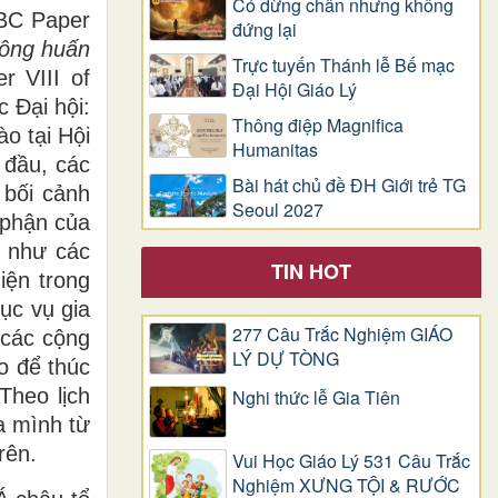
Có dừng chân nhưng không
BC Paper
đứng lại
Tông huấn
Trực tuyến Thánh lễ Bế mạc
r VIII of
Đại Hội Giáo Lý
 Đại hội:
Thông điệp Magnifica
o tại Hội
Humanitas
 đầu, các
Bài hát chủ đề ĐH Giới trẻ TG
 bối cảnh
Seoul 2027
phận của
g như các
TIN HOT
iện trong
ục vụ gia
277 Câu Trắc Nghiệm GIÁO
 các cộng
LÝ DỰ TÒNG
o để thúc
Theo lịch
Nghi thức lễ Gia Tiên
a mình từ
rên.
Vui Học Giáo Lý 531 Câu Trắc
Nghiệm XƯNG TỘI & RƯỚC