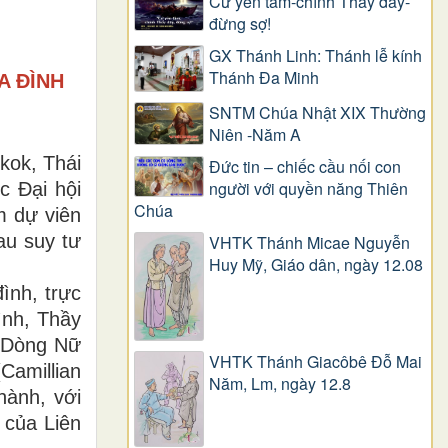
Cứ yên tâm-chính Thầy đây-
đừng sợ!
GX Thánh Linh: Thánh lễ kính
Thánh Đa Minh
A ĐÌNH
SNTM Chúa Nhật XIX Thường
Niên -Năm A
kok, Thái
Đức tin – chiếc cầu nối con
người với quyền năng Thiên
c Đại hội
Chúa
m dự viên
au suy tư
VHTK Thánh Micae Nguyễn
Huy Mỹ, Giáo dân, ngày 12.08
ình, trực
ình, Thầy
 Dòng Nữ
VHTK Thánh Giacôbê Ðỗ Mai
amillian
Năm, Lm, ngày 12.8
hành, với
 của Liên