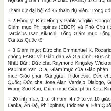
Hội đồng Giám mục Á châu (FABC) tổ chức, diễ
Tham dự đại hội có 45 tham dự viên. Trong đó
+ 2 Hồng y: Đức Hồng y Pablo Virgilio Siong
Giám mục Philippines (CBCP) và Phó Chủ t
Tarcisius Isao Kikuchi, Tổng Giám mục Tổng
Caritas Quốc tế.
+ 8 Giám mục: Đức cha Emmanuel K. Rozario,
phòng FABC về Giáo dân và Gia đình; Đức c
Nhật Bản; Đức cha Raymond Kingsley Wickra
Paulinus Yan Olla, Giám mục của Giáo phận T
mục Giáo phận Sanggau, Indonesia; Đức ch
Quốc; Đức cha Jose Alan Verdejo Dialogo, 
Wong Soo Kau, Giám mục Giáo phận Kota Kina
+ 20 linh mục, 1 tu sĩ nam, 4 nữ tu và 10 gi
Lanka, Ấn Độ, Philippines, Indonesia, Hàn Quố