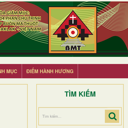
NH MỤC
ĐIỂM HÀNH HƯƠNG
TÌM KIẾM