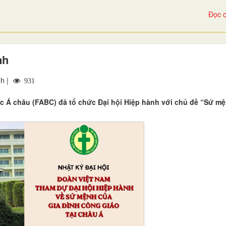
Đọc c
nh
h |
931
c Á châu (FABC) đã tổ chức Đại hội Hiệp hành với chủ đề “Sứ m