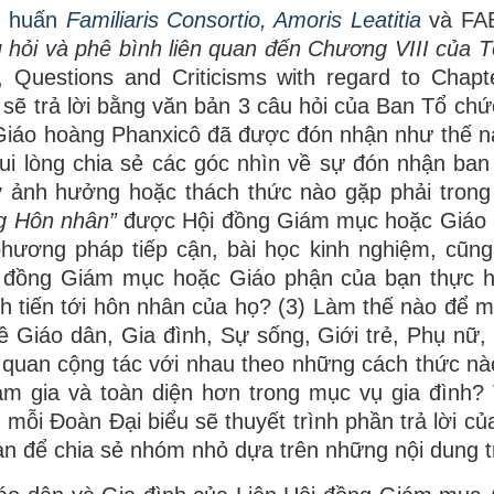
g huấn
Familiaris Consortio
, Amoris Leatitia
và FA
u hỏi và phê bình liên quan đến Chương VIII của 
 Questions and Criticisms with regard to Chapte
 sẽ trả lời bằng văn bản 3 câu hỏi của Ban Tổ chức
iáo hoàng Phanxicô đã được đón nhận như thế nà
i lòng chia sẻ các góc nhìn về sự đón nhận ban
ỳ ảnh hưởng hoặc thách thức nào gặp phải trong
ng Hôn nhân”
được Hội đồng Giám mục hoặc Giáo 
phương pháp tiếp cận, bài học kinh nghiệm, cũn
 đồng Giám mục hoặc Giáo phận của bạn thực h
nh tiến tới hôn nhân của họ? (3) Làm thế nào để m
 Giáo dân, Gia đình, Sự sống, Giới trẻ, Phụ nữ,
 quan cộng tác với nhau theo những cách thức nà
m gia và toàn diện hơn trong mục vụ gia đình? 
 mỗi Đoàn Đại biểu sẽ thuyết trình phần trả lời củ
gian để chia sẻ nhóm nhỏ dựa trên những nội dung t