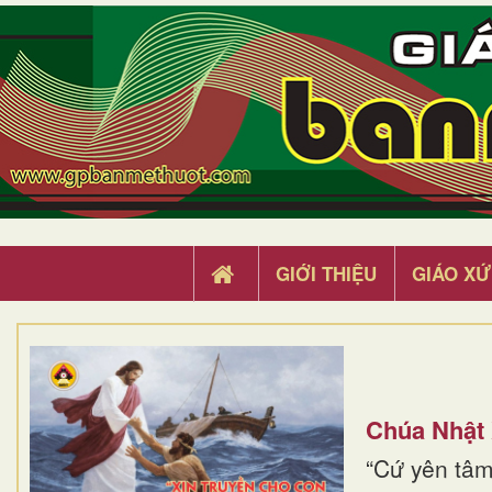
GIỚI THIỆU
GIÁO XỨ
Chúa Nhật
“Cứ yên tâm