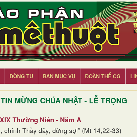
DÒNG TU
BAN MỤC VỤ
ĐOÀN THỂ CG
LI
TIN MỪNG CHÚA NHẬT - LỄ TRỌNG
 XIX Thường Niên - Năm A
, chính Thầy đây, đừng sợ!” (Mt 14,22-33)