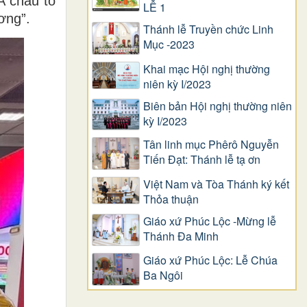
Á châu tổ
LỄ 1
ơng”.
Thánh lễ Truyền chức Linh
Mục -2023
Khai mạc Hội nghị thường
niên kỳ I/2023
Biên bản Hội nghị thường niên
kỳ I/2023
Tân linh mục Phêrô Nguyễn
Tiến Đạt: Thánh lễ tạ ơn
Việt Nam và Tòa Thánh ký kết
Thỏa thuận
Giáo xứ Phúc Lộc -Mừng lễ
Thánh Đa Minh
Giáo xứ Phúc Lộc: Lễ Chúa
Ba Ngôi