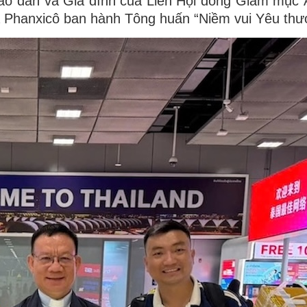
áo dân và Gia đình của Liên Hội đồng Giám mục 
 Phanxicô ban hành Tông huấn “Niềm vui Yêu thư