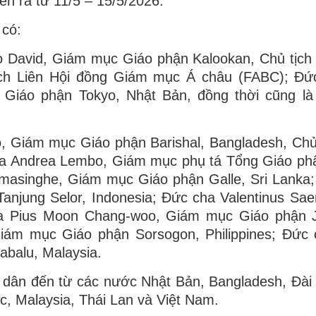
n ra từ 11/5 – 15/5/2026.
 có:
co David, Giám mục Giáo phận Kalookan, Chủ tịch
ịch Liên Hội đồng Giám mục Á châu (FABC); Đứ
 Giáo phận Tokyo, Nhật Bản, đồng thời cũng là
 Giám mục Giáo phận Barishal, Bangladesh, Chủ
ha Andrea Lembo, Giám mục phụ tá Tổng Giáo ph
masinghe, Giám mục Giáo phận Galle, Sri Lanka
anjung Selor, Indonesia; Đức cha Valentinus Sa
a Pius Moon Chang-woo, Giám mục Giáo phận J
Giám mục Giáo phận Sorsogon, Philippines; Đức
balu, Malaysia.
áo dân đến từ các nước Nhật Bản, Bangladesh, Đài 
c, Malaysia, Thái Lan và Việt Nam.