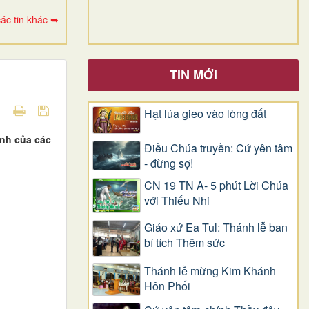
ác tin khác ➥
TIN MỚI
Hạt lúa gieo vào lòng đất
ệnh của các
Điều Chúa truyền: Cứ yên tâm
- đừng sợ!
CN 19 TN A- 5 phút Lời Chúa
với Thiếu Nhi
Giáo xứ Ea Tul: Thánh lễ ban
bí tích Thêm sức
Thánh lễ mừng Kim Khánh
Hôn Phối