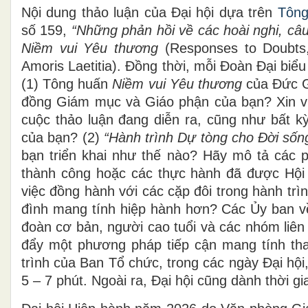
Nội dung thảo luận của Đại hội dựa trên
Tôn
số 159,
“Những phản hồi về các hoài nghi, câ
Niềm vui Yêu thương
(Responses to Doubts,
Amoris Laetitia). Đồng thời, mỗi Đoàn Đại biểu
(1) Tông huấn
Niềm vui Yêu thương
của Đức G
đồng Giám mục và Giáo phận của bạn? Xin vu
cuộc thảo luận đang diễn ra, cũng như bất k
của bạn? (2)
“Hành trình Dự tòng cho Đời số
bạn triển khai như thế nào? Hãy mô tả các 
thành công hoặc các thực hành đã được Hội
việc đồng hành với các cặp đôi trong hành trì
đình mang tính hiệp hành hơn? Các Ủy ban về
đoàn cơ bản, người cao tuổi và các nhóm liên
đẩy một phương pháp tiếp cận mang tính tha
trình của Ban Tổ chức, trong các ngày Đại hội,
5 – 7 phút. Ngoài ra, Đại hội cũng dành thời 