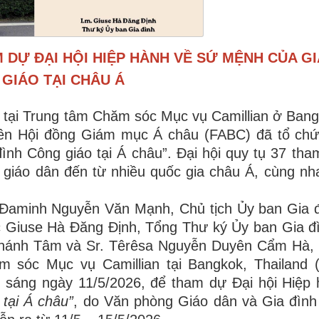
 DỰ ĐẠI HỘI HIỆP HÀNH VỀ SỨ MỆNH CỦA GI
GIÁO TẠI CHÂU Á
 tại Trung tâm Chăm sóc Mục vụ Camillian ở Bang
iên Hội đồng Giám mục Á châu (FABC) đã tổ chứ
nh Công giáo tại Á châu”. Đại hội quy tụ 37 tha
 giáo dân đến từ nhiều quốc gia châu Á, cùng nh
Đaminh Nguyễn Văn Mạnh, Chủ tịch Ủy ban Gia đ
 Giuse Hà Đăng Định, Tổng Thư ký Ủy ban Gia đ
 Thánh Tâm và Sr. Têrêsa Nguyễn Duyên Cẩm Hà,
sóc Mục vụ Camillian tại Bangkok, Thailand (C
o sáng ngày 11/5/2026, để tham dự Đại hội Hiệp 
tại Á châu”
, do Văn phòng Giáo dân và Gia đình