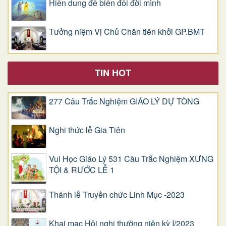
Hiển dung để biến đổi đời mình
Tưởng niệm Vị Chủ Chăn tiên khởi GP.BMT
TIN HOT
277 Câu Trắc Nghiệm GIÁO LÝ DỰ TÒNG
Nghi thức lễ Gia Tiên
Vui Học Giáo Lý 531 Câu Trắc Nghiệm XƯNG
TỘI & RƯỚC LỄ 1
Thánh lễ Truyền chức Linh Mục -2023
Khai mạc Hội nghị thường niên kỳ I/2023