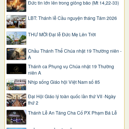
Đức tin lớn lên trong giông bão (Mt 14,22-33)
LBT: Thánh lễ Cầu nguyện tháng Tám 2026
THƯ MỜI Đại lễ Đức Mẹ Lên Trời
Chầu Thánh Thể Chúa nhật 19 Thường niên -
A
Thánh ca Phụng vụ Chúa nhật 19 Thường
niên A
Nhịp sống Giáo hội Việt Nam số 85
Đại Hội Giáo lý toàn quốc lần thứ VII -Ngày
thứ 2
Thánh Lễ An Táng Cha Cố PX Phạm Bá Lễ