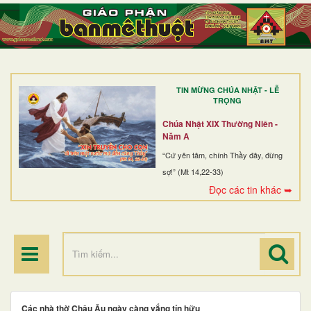
TRANG NHẤT
GIỚI THIỆU
GIÁO XỨ
TIN MỪNG CHÚA NHẬT - LỄ
DÒNG TU
TRỌNG
BAN MỤC VỤ
Chúa Nhật XIX Thường Niên -
Năm A
ĐOÀN THỂ CG
“Cứ yên tâm, chính Thầy đây, đừng
sợ!” (Mt 14,22-33)
LINH MỤC
Đọc các tin khác ➥
ĐIỂM HÀNH HƯƠNG
Các nhà thờ Châu Âu ngày càng vắng tín hữu