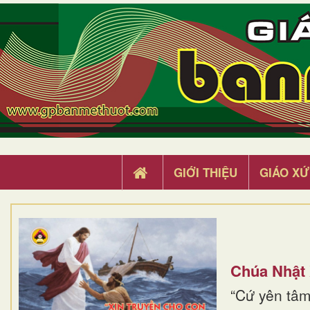
GIỚI THIỆU
GIÁO XỨ
Chúa Nhật
“Cứ yên tâm