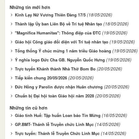
Những tin mới hơn
(18/05/2026)
Kinh Lạy Nữ Vương Thiên Đàng 17/5
(18/05/2026)
Thành lập Ủy ban Liên Bộ về Trí tuệ Nhân tạo
(19/05/2026)
"Magnifica Humanitas": Thông điệp của ĐTC
(19/05/2026)
Giáo hội Công giáo đối diện với Trí tuệ nhân tạo
(19/05/2026)
Tổng thống Ý chúc mừng 1 năm triều Giáo hoàng
(19/05/2026)
Ý nghĩa logo Đức Cha GB. Nguyễn Quốc Hưng
(20/05/2026)
Trực tuyến Khánh thành Nhà Thờ Bom Bo
(20/05/2026)
Tiếp kiến chung 20/05/2026
(20/05/2026)
Đức Hồng y Parolin được nhận Huân chương
(20/05/2026)
Chuẩn bị Đại hội toàn Giáo hội năm 2028
Những tin cũ hơn
(16/05/2026)
Giáo tỉnh Huế: Tập huấn Loan báo Tin Mừng
(14/05/2026)
GP.BMT- Thánh lễ Truyền chức Linh Mục
(14/05/2026)
Trực tuyến: Thánh lễ Truyền Chức Linh Mục