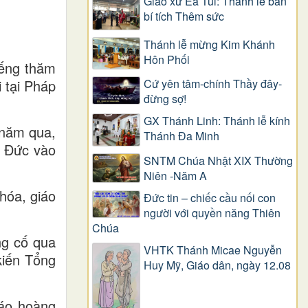
Giáo xứ Ea Tul: Thánh lễ ban
bí tích Thêm sức
Thánh lễ mừng Kim Khánh
Hôn Phối
iếng thăm
 tại Pháp
Cứ yên tâm-chính Thầy đây-
đừng sợ!
GX Thánh Linh: Thánh lễ kính
 năm qua,
Thánh Đa Minh
ộ Đức vào
SNTM Chúa Nhật XIX Thường
Niên -Năm A
hóa, giáo
Đức tin – chiếc cầu nối con
người với quyền năng Thiên
Chúa
ng cố qua
VHTK Thánh Micae Nguyễn
kiến Tổng
Huy Mỹ, Giáo dân, ngày 12.08
iáo hoàng