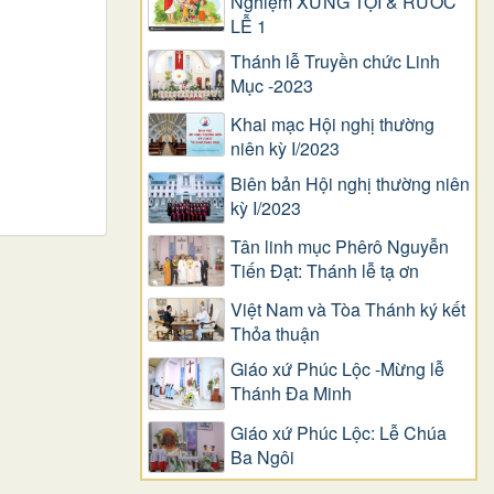
Nghiệm XƯNG TỘI & RƯỚC
LỄ 1
Thánh lễ Truyền chức Linh
Mục -2023
Khai mạc Hội nghị thường
niên kỳ I/2023
Biên bản Hội nghị thường niên
kỳ I/2023
Tân linh mục Phêrô Nguyễn
Tiến Đạt: Thánh lễ tạ ơn
Việt Nam và Tòa Thánh ký kết
Thỏa thuận
Giáo xứ Phúc Lộc -Mừng lễ
Thánh Đa Minh
Giáo xứ Phúc Lộc: Lễ Chúa
Ba Ngôi