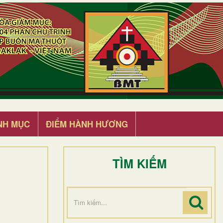
NH MỤC
ĐIỂM HÀNH HƯƠNG
TÌM KIẾM