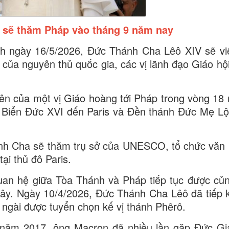
 sẽ thăm Pháp vào tháng 9 năm nay
h ngày 16/5/2026, Đức Thánh Cha Lêô XIV sẽ v
 của nguyên thủ quốc gia, các vị lãnh đạo Giáo hội
iên của một vị Giáo hoàng tới Pháp trong vòng 18
 Biển Đức XVI đến Paris và Đền thánh Đức Mẹ L
nh Cha sẽ thăm trụ sở của UNESCO, tổ chức văn 
ại thủ đô Paris.
uan hệ giữa Tòa Thánh và Pháp tiếp tục được củ
đây. Ngày 10/4/2026, Đức Thánh Cha Lêô đã tiếp 
 ngài được tuyển chọn kế vị thánh Phêrô.
p năm 2017, ông Macron đã nhiều lần gặp Đức G