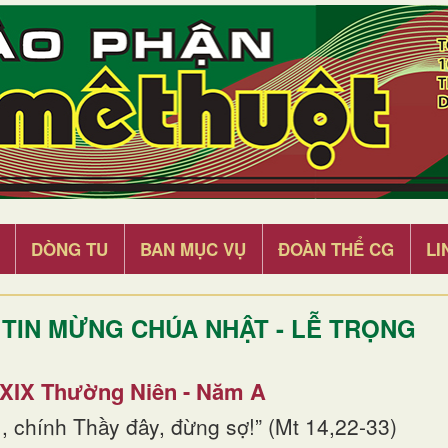
DÒNG TU
BAN MỤC VỤ
ĐOÀN THỂ CG
LI
TIN MỪNG CHÚA NHẬT - LỄ TRỌNG
 XIX Thường Niên - Năm A
, chính Thầy đây, đừng sợ!” (Mt 14,22-33)