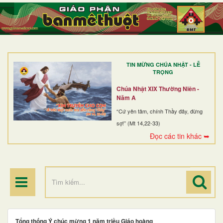
TRANG NHẤT
GIỚI THIỆU
GIÁO XỨ
TIN MỪNG CHÚA NHẬT - LỄ
DÒNG TU
TRỌNG
BAN MỤC VỤ
Chúa Nhật XIX Thường Niên -
Năm A
ĐOÀN THỂ CG
“Cứ yên tâm, chính Thầy đây, đừng
sợ!” (Mt 14,22-33)
LINH MỤC
Đọc các tin khác ➥
ĐIỂM HÀNH HƯƠNG
Tổng thống Ý chúc mừng 1 năm triều Giáo hoàng