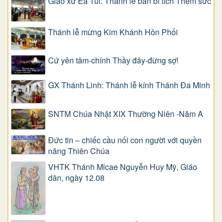
Giáo xứ Ea Tul: Thánh lễ ban bí tích Thêm sức
Thánh lễ mừng Kim Khánh Hôn Phối
Cứ yên tâm-chính Thầy đây-đừng sợ!
GX Thánh Linh: Thánh lễ kính Thánh Đa Minh
SNTM Chúa Nhật XIX Thường Niên -Năm A
Đức tin – chiếc cầu nối con người với quyền
năng Thiên Chúa
VHTK Thánh Micae Nguyễn Huy Mỹ, Giáo
dân, ngày 12.08