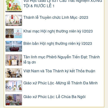
Vui Học Giáo Lý 531 Câu Trắc Nghiệm XƯNG
TỘI & RƯỚC LỄ 1
Thánh lễ Truyền chức Linh Mục -2023
Khai mạc Hội nghị thường niên kỳ I/2023
Biên bản Hội nghị thường niên kỳ I/2023
Tân linh mục Phêrô Nguyễn Tiến Đạt: Thánh
lễ tạ ơn
Việt Nam và Tòa Thánh ký kết Thỏa thuận
Giáo xứ Phúc Lộc -Mừng lễ Thánh Đa Minh
Giáo xứ Phúc Lộc: Lễ Chúa Ba Ngôi