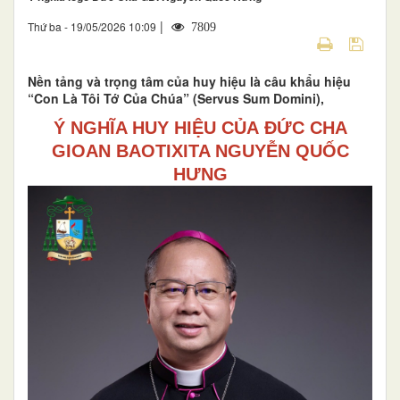
|
Thứ ba - 19/05/2026 10:09
7809
Nền tảng và trọng tâm của huy hiệu là câu khẩu hiệu
“Con Là Tôi Tớ Của Chúa” (Servus Sum Domini),
Ý NGHĨA HUY HIỆU CỦA ĐỨC CHA
GIOAN BAOTIXITA NGUYỄN QUỐC
HƯNG