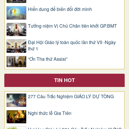
Hiển dung để biến đổi đời mình
Tưởng niệm Vị Chủ Chăn tiên khởi GP.BMT
Đại Hội Giáo lý toàn quốc lần thứ VII -Ngày
thứ 1
“Ơn Tha thứ Assisi”
TIN HOT
277 Câu Trắc Nghiệm GIÁO LÝ DỰ TÒNG
Nghi thức lễ Gia Tiên