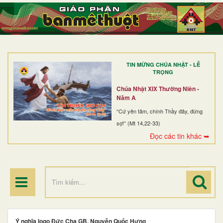
TRANG NHẤT
GIỚI THIỆU
GIÁO XỨ
TIN MỪNG CHÚA NHẬT - LỄ
DÒNG TU
TRỌNG
BAN MỤC VỤ
Chúa Nhật XIX Thường Niên -
Năm A
ĐOÀN THỂ CG
“Cứ yên tâm, chính Thầy đây, đừng
sợ!” (Mt 14,22-33)
LINH MỤC
Đọc các tin khác ➥
ĐIỂM HÀNH HƯƠNG
Ý nghĩa logo Đức Cha GB. Nguyễn Quốc Hưng