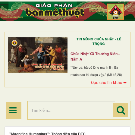
TRANG NHẤT
GIỚI THIỆU
GIÁO XỨ
TIN MỪNG CHÚA NHẬT - LỄ
DÒNG TU
TRỌNG
BAN MỤC VỤ
Chúa Nhật XX Thường Niên -
Năm A
ĐOÀN THỂ CG
“Này bà, bà có lòng mạnh tin. Bà
muốn sao thì được vậy.” (Mt 15,28)
LINH MỤC
Đọc các tin khác ➥
ĐIỂM HÀNH HƯƠNG
"Magnifica Humanitas": Thông điệp của ĐTC