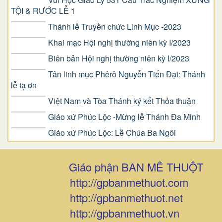
TIN HOT
277 Câu Trắc Nghiệm GIÁO LÝ DỰ TÒNG
Nghi thức lễ Gia Tiên
Vui Học Giáo Lý 531 Câu Trắc Nghiệm XƯNG
TỘI & RƯỚC LỄ 1
Thánh lễ Truyền chức Linh Mục -2023
Khai mạc Hội nghị thường niên kỳ I/2023
Biên bản Hội nghị thường niên kỳ I/2023
Tân linh mục Phêrô Nguyễn Tiến Đạt: Thánh
lễ tạ ơn
Việt Nam và Tòa Thánh ký kết Thỏa thuận
Giáo xứ Phúc Lộc -Mừng lễ Thánh Đa Minh
Giáo xứ Phúc Lộc: Lễ Chúa Ba Ngôi