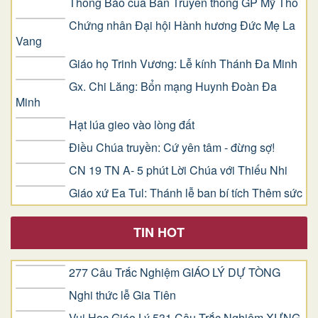
Nhỏ bé trước Chúa- lớn lao trong tình yêu
Giáo xứ Kim Mai: Khai giảng Năm học Giáo Lý
Thông Báo của Ban Truyền thông GP Mỹ Tho
Chứng nhân Đại hội Hành hương Đức Mẹ La
Vang
Giáo họ Trinh Vương: Lễ kính Thánh Đa Minh
Gx. Chi Lăng: Bổn mạng Huynh Đoàn Đa
Minh
Hạt lúa gieo vào lòng đất
Điều Chúa truyền: Cứ yên tâm - đừng sợ!
CN 19 TN A- 5 phút Lời Chúa với Thiếu Nhi
Giáo xứ Ea Tul: Thánh lễ ban bí tích Thêm sức