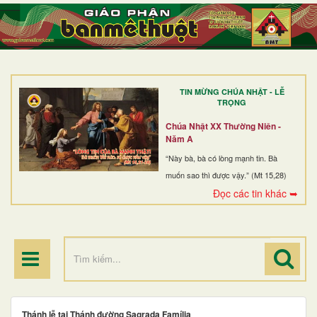
TRANG NHẤT
GIỚI THIỆU
GIÁO XỨ
TIN MỪNG CHÚA NHẬT - LỄ
DÒNG TU
TRỌNG
BAN MỤC VỤ
Chúa Nhật XX Thường Niên -
Năm A
ĐOÀN THỂ CG
“Này bà, bà có lòng mạnh tin. Bà
muốn sao thì được vậy.” (Mt 15,28)
LINH MỤC
Đọc các tin khác ➥
ĐIỂM HÀNH HƯƠNG
Thánh lễ tại Thánh đường Sagrada Família