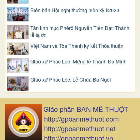
Biên bản Hội nghị thường niên kỳ I/2023
Tân linh mục Phêrô Nguyễn Tiến Đạt: Thánh
lễ tạ ơn
Việt Nam và Tòa Thánh ký kết Thỏa thuận
Giáo xứ Phúc Lộc -Mừng lễ Thánh Đa Minh
Giáo xứ Phúc Lộc: Lễ Chúa Ba Ngôi
Giáo phận BAN MÊ THUỘT
http://gpbanmethuot.com
http://gpbanmethuot.net
http://gpbanmethuot.vn