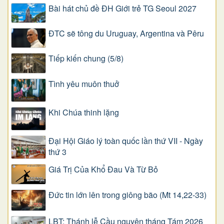
Bài hát chủ đề ĐH Giới trẻ TG Seoul 2027
ĐTC sẽ tông du Uruguay, Argentina và Pêru
Tiếp kiến chung (5/8)
Tình yêu muôn thuở
Khi Chúa thinh lặng
Đại Hội Giáo lý toàn quốc lần thứ VII - Ngày
thứ 3
Giá Trị Của Khổ Ðau Và Từ Bỏ
Đức tin lớn lên trong giông bão (Mt 14,22-33)
LBT: Thánh lễ Cầu nguyện tháng Tám 2026