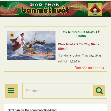
TRANG NHẤT
GIỚI THIỆU
GIÁO XỨ
TIN MỪNG CHÚA NHẬT - LỄ
DÒNG TU
TRỌNG
BAN MỤC VỤ
Chúa Nhật XIX Thường Niên -
Năm A
ĐOÀN THỂ CG
“Cứ yên tâm, chính Thầy đây, đừng
sợ!” (Mt 14,22-33)
LINH MỤC
Đọc các tin khác ➥
ĐIỂM HÀNH HƯƠNG
ĐTC gặp gỡ Bộ Loan báo Tin Mừng