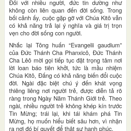
Đối với nhiều người, đức tin dường như
không còn liên quan đến đời sống. Trong
bối cảnh ấy, cuộc gặp gỡ với Chúa Kitô vẫn
có khả năng trả lại ý nghĩa và giá trị trọn
vẹn cho đời sống con người.
Nhắc lại Tông huấn “Evangelii gaudium”
của Đức Thánh Cha Phanxicô, Đức Thánh
Cha Lêô mời gọi tiếp tục đặt trọng tâm nơi
lời loan báo tiên khởi, tức là mầu nhiệm
Chúa Kitô, Đấng có khả năng biến đổi cuộc
đời. Ngài đặc biệt chú ý đến khát vọng
thiêng liêng nơi người trẻ, được diễn tả rõ
ràng trong Ngày Năm Thánh Giới trẻ. Theo
ngài, nhiều người trẻ không khép kín trước
Tin Mừng; trái lại, khi tái khám phá Tin
Mừng, họ muốn hiểu biết sâu hơn, vì nhận
ra nơi đó bí quyết để thật sự hạnh phúc.