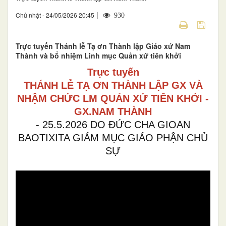
|
Chủ nhật - 24/05/2026 20:45
930
Trực tuyến Thánh lễ Tạ ơn Thành lập Giáo xứ Nam
Thành và bổ nhiệm Linh mục Quản xứ tiên khởi
Trực tuyến
THÁNH LỄ TẠ ƠN THÀNH LẬP GX VÀ
NHẬM CHỨC LM QUẢN XỨ TIÊN KHỞI -
GX.NAM THÀNH
- 25.5.2026 DO ĐỨC CHA GIOAN
BAOTIXITA GIÁM MỤC GIÁO PHẬN CHỦ
SỰ