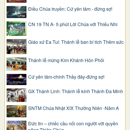
Điều Chúa truyền: Cứ yên tâm - đừng sợ!
CN 19 TN A- 5 phút Lời Chúa với Thiếu Nhi
Giáo xứ Ea Tul: Thánh lễ ban bí tích Thêm sức
Thánh lễ mừng Kim Khánh Hôn Phối
Cứ yên tâm-chính Thầy đây-đừng sợ!
GX Thánh Linh: Thánh lễ kính Thánh Đa Minh
SNTM Chúa Nhật XIX Thường Niên -Năm A
Đức tin – chiếc cầu nối con người với quyền
năng Thiên Chúa