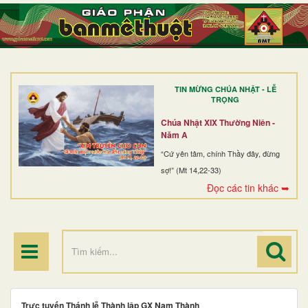
TRANG NHẤT
GIỚI THIỆU
GIÁO XỨ
TIN MỪNG CHÚA NHẬT - LỄ
DÒNG TU
TRỌNG
BAN MỤC VỤ
Chúa Nhật XIX Thường Niên -
Năm A
ĐOÀN THỂ CG
“Cứ yên tâm, chính Thầy đây, đừng
sợ!” (Mt 14,22-33)
LINH MỤC
Đọc các tin khác ➥
ĐIỂM HÀNH HƯƠNG
Trực tuyến Thánh lễ Thành lập GX Nam Thành