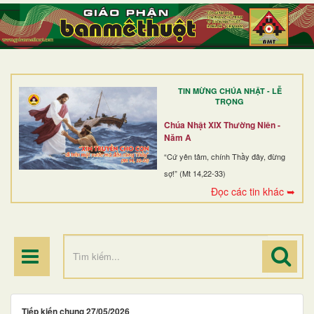
TRANG NHẤT
GIỚI THIỆU
GIÁO XỨ
TIN MỪNG CHÚA NHẬT - LỄ
DÒNG TU
TRỌNG
BAN MỤC VỤ
Chúa Nhật XIX Thường Niên -
Năm A
ĐOÀN THỂ CG
“Cứ yên tâm, chính Thầy đây, đừng
sợ!” (Mt 14,22-33)
LINH MỤC
Đọc các tin khác ➥
ĐIỂM HÀNH HƯƠNG
Tiếp kiến chung 27/05/2026