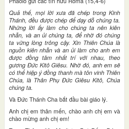
Phaolô gửi các tín hữu Roma (15,4-6)
Quả thế, mọi lời xưa đã chép trong Kinh
Thánh, đều được chép để dạy dỗ chúng ta.
Những lời ấy làm cho chúng ta nên kiên
nhẫn, và an ủi chúng ta, để nhờ đó chúng
ta vững lòng trông cậy. Xin Thiên Chúa là
nguồn kiên nhẫn và an ủi làm cho anh em
được đồng tâm nhất trí với nhau, theo
gương Đức Kitô Giêsu. Nhờ đó, anh em sẽ
có thể hiệp ý đồng thanh mà tôn vinh Thiên
Chúa, là Thân Phụ Đức Giêsu Kitô, Chúa
chúng ta.
Và Đức Thánh Cha bắt đầu bài giáo lý.
Anh chị em thân mến, chào anh chị em và
chào mừng anh chị em!