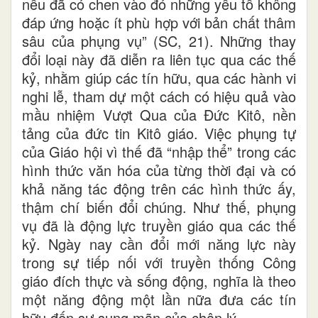
nếu đã có chen vào đó những yếu tố không
đáp ứng hoặc ít phù hợp với bản chất thâm
sâu của phụng vụ” (SC, 21). Những thay
đổi loại này đã diễn ra liên tục qua các thế
kỷ, nhằm giúp các tín hữu, qua các hành vi
nghi lễ, tham dự một cách có hiệu quả vào
mầu nhiệm Vượt Qua của Đức Kitô, nền
tảng của đức tin Kitô giáo. Việc phụng tự
của Giáo hội vì thế đã “nhập thể” trong các
hình thức văn hóa của từng thời đại và có
khả năng tác động trên các hình thức ấy,
thậm chí biến đổi chúng. Như thế, phụng
vụ đã là động lực truyền giáo qua các thế
kỷ. Ngày nay cần đổi mới năng lực này
trong sự tiếp nối với truyền thống Công
giáo đích thực và sống động, nghĩa là theo
một năng động một lần nữa đưa các tín
hữu đến sự sung mãn của chân lý.