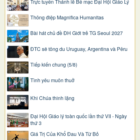
Trực tuyến Thánh lễ Bế mạc Đại Hội Giáo Lý
Thông điệp Magnifica Humanitas
Bài hát chủ đề ĐH Giới trẻ TG Seoul 2027
ĐTC sẽ tông du Uruguay, Argentina và Pêru
Tiếp kiến chung (5/8)
Tình yêu muôn thuở
Khi Chúa thinh lặng
Đại Hội Giáo lý toàn quốc lần thứ VII - Ngày
thứ 3
Giá Trị Của Khổ Ðau Và Từ Bỏ