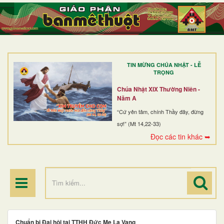
TRANG NHẤT
GIỚI THIỆU
GIÁO XỨ
TIN MỪNG CHÚA NHẬT - LỄ
DÒNG TU
TRỌNG
BAN MỤC VỤ
Chúa Nhật XIX Thường Niên -
Năm A
ĐOÀN THỂ CG
“Cứ yên tâm, chính Thầy đây, đừng
sợ!” (Mt 14,22-33)
LINH MỤC
Đọc các tin khác ➥
ĐIỂM HÀNH HƯƠNG
Chuẩn bị Đại hội tại TTHH Đức Mẹ La Vang