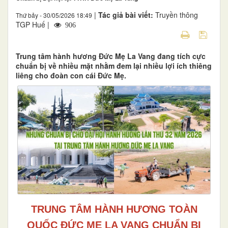
|
Tác giả bài viết:
Truyền thông
Thứ bảy - 30/05/2026 18:49
TGP Huế |
906
Trung tâm hành hương Đức Mẹ La Vang đang tích cực
chuẩn bị về nhiều mặt nhằm đem lại nhiều lợi ích thiêng
liêng cho đoàn con cái Đức Mẹ.
TRUNG TÂM HÀNH HƯƠNG TOÀN
QUỐC ĐỨC MẸ LA VANG CHUẨN BỊ