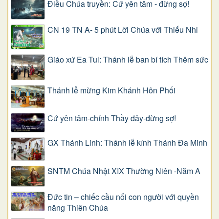
Điều Chúa truyền: Cứ yên tâm - đừng sợ!
CN 19 TN A- 5 phút Lời Chúa với Thiếu Nhi
Giáo xứ Ea Tul: Thánh lễ ban bí tích Thêm sức
Thánh lễ mừng Kim Khánh Hôn Phối
Cứ yên tâm-chính Thầy đây-đừng sợ!
GX Thánh Linh: Thánh lễ kính Thánh Đa Minh
SNTM Chúa Nhật XIX Thường Niên -Năm A
Đức tin – chiếc cầu nối con người với quyền
năng Thiên Chúa